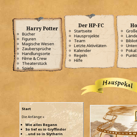
Der HP-FC
Ho
Harry Potter
Startseite
Große
Bücher
Hausprojekte
Lände
Figuren
Team
Biblio
Magische Wesen
Letzte Aktivitäten
Unterr
Zaubersprüche
Kalender
Poka
Handlungsorte
Regeln
Punkt
Filme & Crew
Hilfe
Theaterstück
Spiele
Start
Die Anfänge »
Wie alles Begann
So lief es in Gryffindor
...und so in Slytherin