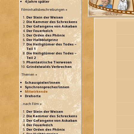
4 Jahre später
Filminhaltsbeschreibungen »
Der Stein der Weisen
Die Kammer des Schreckens
Der Gefangene von Askaban
Der Feuerkelch
Der Orden des Phönix
Der Halbblutprinz
Die Heiligtümer des Todes –
Teil 1
Die Heiligtümer des Todes –
Teil 2
Phantastische Tierwesen
Grindelwalds Verbrechen
Themen »
Schauspieler/innen
Synchronsprecher/innen
Mitwirkende
Drehorte
..nach Film »
Der Stein der Weisen
Die Kammer des Schreckens
Der Gefangene von Askaban
Der Feuerkelch
Der Orden des Phönix
Der Halbblutprinz