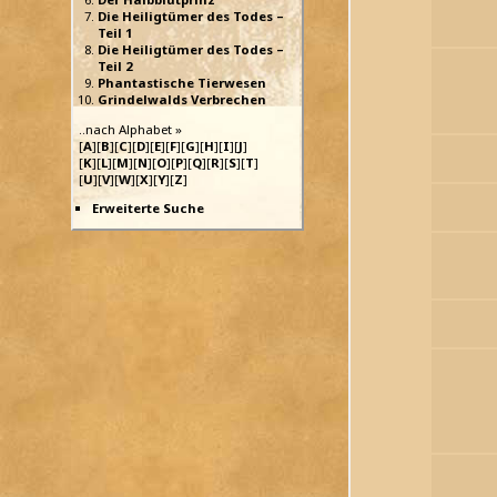
Die Heiligtümer des Todes –
Teil 1
Die Heiligtümer des Todes –
Teil 2
Phantastische Tierwesen
Grindelwalds Verbrechen
..nach Alphabet »
[
A
][
B
][
C
][
D
][
E
][
F
][
G
][
H
][
I
][
J
]
[
K
][
L
][
M
][
N
][
O
][
P
][
Q
][
R
][
S
][
T
]
[
U
][
V
][
W
][
X
][
Y
][
Z
]
Erweiterte Suche