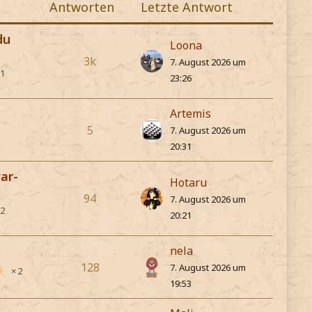
Antworten
Letzte Antwort
du
Loona
3k
7. August 2026 um
1
23:26
Artemis
5
7. August 2026 um
h
20:31
ar-
Hotaru
94
7. August 2026 um
2
20:21
nela
128
7. August 2026 um
2
19:53