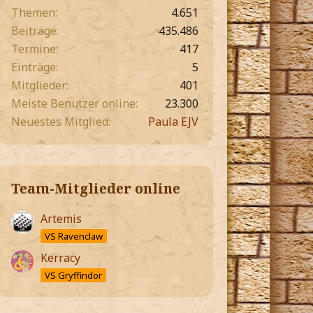
Themen
4.651
Beiträge
435.486
Termine
417
Einträge
5
Mitglieder
401
Meiste Benutzer online
23.300
Neuestes Mitglied
Paula EJV
Team-Mitglieder online
Artemis
VS Ravenclaw
Kerracy
VS Gryffindor