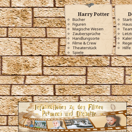
Harry Potter
D
Bücher
Start
Figuren
Haus
Magische Wesen
Tea
Zaubersprüche
Letzt
Handlungsorte
Kale
Filme & Crew
Rege
Theaterstück
Hilfe
Spiele