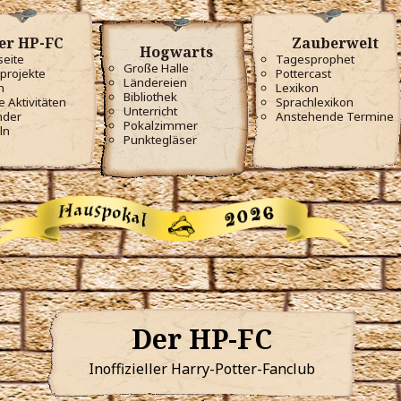
er HP-FC
Zauberwelt
Hogwarts
seite
Tagesprophet
Große Halle
projekte
Pottercast
Ländereien
m
Lexikon
Bibliothek
e Aktivitäten
Sprachlexikon
Unterricht
nder
Anstehende Termine
Pokalzimmer
ln
Punktegläser
Der HP-FC
Inoffizieller Harry-Potter-Fanclub