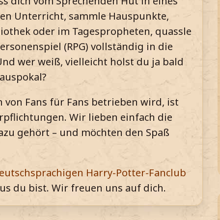
s dich vom Sprechenden Hut in eines
 den Unterricht, sammle Hauspunkte,
bliothek oder im Tagespropheten, quassle
rsonenspiel (RPG) vollständig in die
nd wer weiß, vielleicht holst du ja bald
auspokal?
von Fans für Fans betrieben wird, ist
rpflichtungen. Wir lieben einfach die
dazu gehört – und möchten den Spaß
deutschsprachigen Harry-Potter-Fanclub
s du bist. Wir freuen uns auf dich.