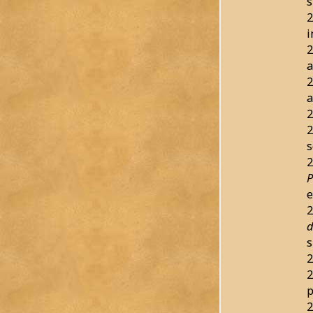
s
2
i
2
a
2
a
2
2
s
2
P
e
2
d
s
2
2
p
2