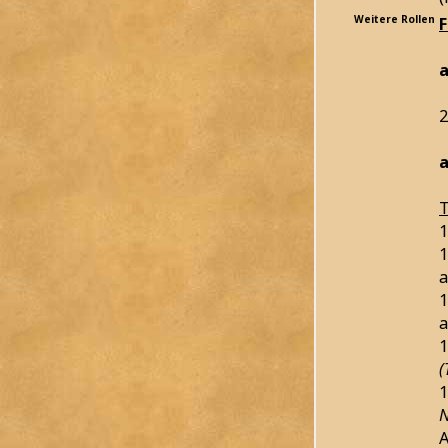
Weitere Rollen
a
2
a
T
1
1
a
1
a
1
(
1
N