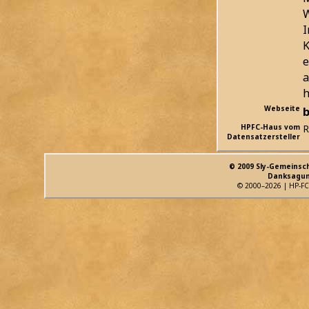
W
I
K
e
a
h
Webseite
b
HPFC-Haus vom
R
Datensatzersteller
© 2009 Sly-Gemeinsc
Danksagun
© 2000–2026 | HP-FC