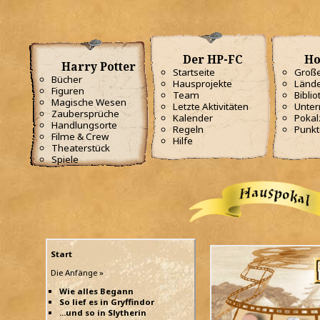
Der HP-FC
Ho
Harry Potter
Startseite
Große
Bücher
Hausprojekte
Lände
Figuren
Team
Biblio
Magische Wesen
Letzte Aktivitäten
Unterr
Zaubersprüche
Kalender
Poka
Handlungsorte
Regeln
Punkt
Filme & Crew
Hilfe
Theaterstück
Spiele
Start
Die Anfänge »
Wie alles Begann
So lief es in Gryffindor
...und so in Slytherin