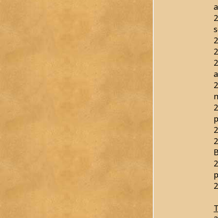
a
2
s
2
2
2
a
2
m
2
p
2
2
B
2
p
2
T