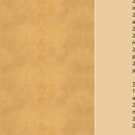
2
2
a
2
2
H
2
p
2
p
T
1
a
2
m
2
2