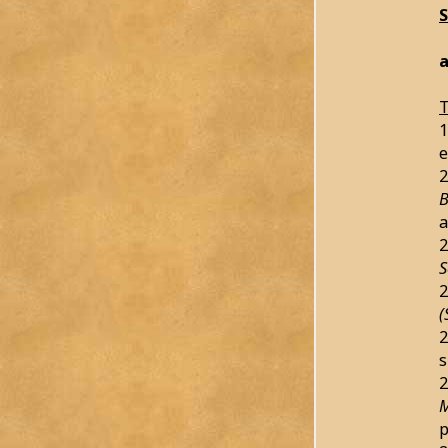
a
T
1
e
2
B
a
2
S
2
(
2
s
2
M
p