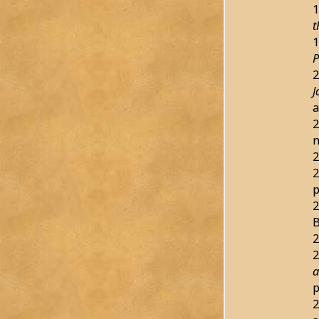
1
t
1
P
2
J
a
2
n
2
2
p
2
B
2
2
a
p
2