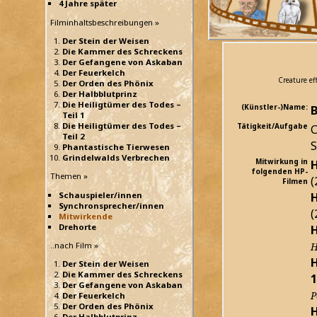
4 Jahre später
Filminhaltsbeschreibungen »
Der Stein der Weisen
Die Kammer des Schreckens
Der Gefangene von Askaban
Der Feuerkelch
Creature ef
Der Orden des Phönix
Der Halbblutprinz
Die Heiligtümer des Todes –
(Künstler-)Name:
B
Teil 1
Die Heiligtümer des Todes –
Tätigkeit/Aufgabe
C
Teil 2
S
Phantastische Tierwesen
Grindelwalds Verbrechen
Mitwirkung in
H
folgenden HP-
Themen »
(
Filmen
H
Schauspieler/innen
Synchronsprecher/innen
(
Mitwirkende
Drehorte
H
..nach Film »
H
H
Der Stein der Weisen
Die Kammer des Schreckens
1
Der Gefangene von Askaban
P
Der Feuerkelch
Der Orden des Phönix
H
Der Halbblutprinz