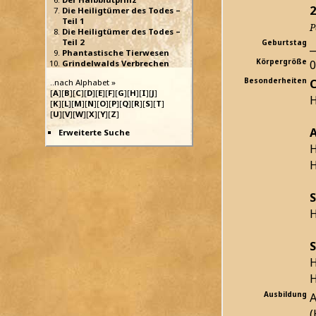
2
Die Heiligtümer des Todes –
Teil 1
P
Die Heiligtümer des Todes –
Teil 2
Geburtstag
_
Phantastische Tierwesen
Körpergröße
Grindelwalds Verbrechen
Besonderheiten
C
..nach Alphabet »
[
A
][
B
][
C
][
D
][
E
][
F
][
G
][
H
][
I
][
J
]
H
[
K
][
L
][
M
][
N
][
O
][
P
][
Q
][
R
][
S
][
T
]
[
U
][
V
][
W
][
X
][
Y
][
Z
]
Erweiterte Suche
H
H
S
H
S
H
H
Ausbildung
A
(