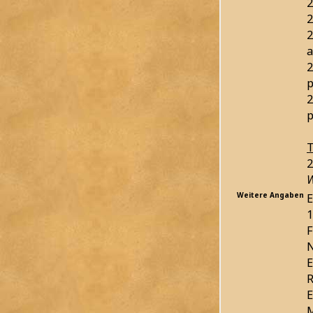
2
2
2
a
2
p
2
p
T
2
W
Weitere Angaben
E
1
F
N
E
R
E
M