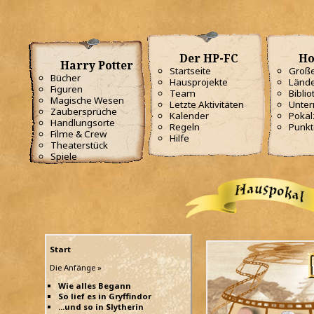
Der HP-FC
Ho
Harry Potter
Startseite
Große
Bücher
Hausprojekte
Lände
Figuren
Team
Biblio
Magische Wesen
Letzte Aktivitäten
Unterr
Zaubersprüche
Kalender
Poka
Handlungsorte
Regeln
Punkt
Filme & Crew
Hilfe
Theaterstück
Spiele
Start
Die Anfänge »
Wie alles Begann
So lief es in Gryffindor
...und so in Slytherin