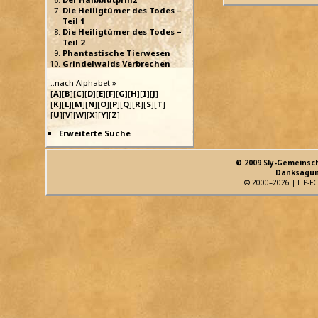
Die Heiligtümer des Todes –
Teil 1
Die Heiligtümer des Todes –
Teil 2
Phantastische Tierwesen
Grindelwalds Verbrechen
..nach Alphabet »
[
A
][
B
][
C
][
D
][
E
][
F
][
G
][
H
][
I
][
J
]
[
K
][
L
][
M
][
N
][
O
][
P
][
Q
][
R
][
S
][
T
]
[
U
][
V
][
W
][
X
][
Y
][
Z
]
Erweiterte Suche
© 2009 Sly-Gemeinsc
Danksagun
© 2000–2026 | HP-FC