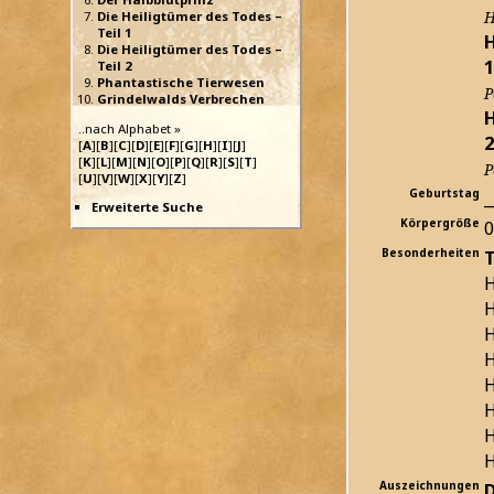
H
Die Heiligtümer des Todes –
Teil 1
H
Die Heiligtümer des Todes –
1
Teil 2
Phantastische Tierwesen
P
Grindelwalds Verbrechen
H
..nach Alphabet »
2
[
A
][
B
][
C
][
D
][
E
][
F
][
G
][
H
][
I
][
J
]
[
K
][
L
][
M
][
N
][
O
][
P
][
Q
][
R
][
S
][
T
]
P
[
U
][
V
][
W
][
X
][
Y
][
Z
]
Geburtstag
_
Erweiterte Suche
Körpergröße
Besonderheiten
T
H
H
H
H
H
H
H
H
Auszeichnungen