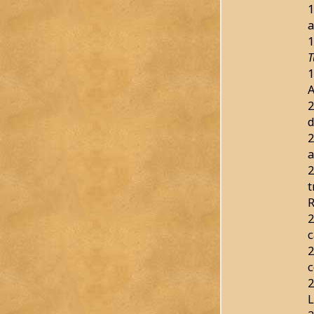
1
a
1
T
1
2
d
2
a
2
t
2
c
2
c
2