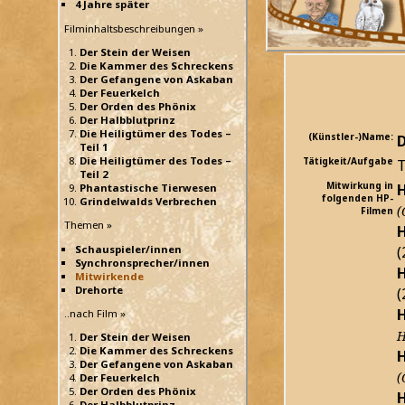
4 Jahre später
Filminhaltsbeschreibungen »
Der Stein der Weisen
Die Kammer des Schreckens
Der Gefangene von Askaban
Der Feuerkelch
Der Orden des Phönix
Der Halbblutprinz
Die Heiligtümer des Todes –
(Künstler-)Name:
Teil 1
Die Heiligtümer des Todes –
Tätigkeit/Aufgabe
T
Teil 2
Mitwirkung in
H
Phantastische Tierwesen
folgenden HP-
Grindelwalds Verbrechen
(
Filmen
Themen »
H
(
Schauspieler/innen
Synchronsprecher/innen
H
Mitwirkende
Drehorte
(
H
..nach Film »
H
Der Stein der Weisen
Die Kammer des Schreckens
H
Der Gefangene von Askaban
(
Der Feuerkelch
Der Orden des Phönix
H
Der Halbblutprinz