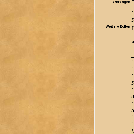
/Ehrungen
1
D
Weitere Rollen
a
T
1
1
1
S
1
d
1
a
1
1
K