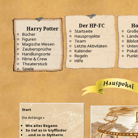
Der HP-FC
Ho
Harry Potter
Startseite
Große
Bücher
Hausprojekte
Lände
Figuren
Team
Biblio
Magische Wesen
Letzte Aktivitäten
Unterr
Zaubersprüche
Kalender
Poka
Handlungsorte
Regeln
Punkt
Filme & Crew
Hilfe
Theaterstück
Spiele
Start
Die Anfänge »
Wie alles Begann
So lief es in Gryffindor
...und so in Slytherin