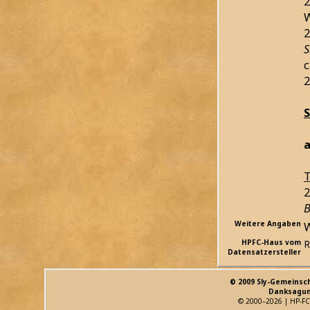
2
W
2
S
c
2
a
T
2
B
Weitere Angaben
W
HPFC-Haus vom
R
Datensatzersteller
© 2009 Sly-Gemeinsc
Danksagun
© 2000–2026 | HP-FC