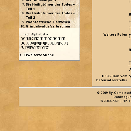
H
Die Heiligtümer des Todes –
Teil 1
Die Heiligtümer des Todes –
Teil 2
H
Phantastische Tierwesen
Grindelwalds Verbrechen
H
..nach Alphabet »
Weitere Rollen
[
A
][
B
][
C
][
D
][
E
][
F
][
G
][
H
][
I
][
J
]
[
K
][
L
][
M
][
N
][
O
][
P
][
Q
][
R
][
S
][
T
]
[
U
][
V
][
W
][
X
][
Y
][
Z
]
a
Erweiterte Suche
T
2
HPFC-Haus vom
R
Datensatzersteller
© 2009 Sly-Gemeinsc
Danksagun
© 2000–2026 | HP-FC