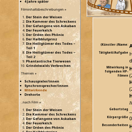
4 Jahre später
Filminhaltsbeschreibungen »
Der Stein der Weisen
Die Kammer des Schreckens
Der Gefangene von Askaban
Der Feuerkelch
Der Orden des Phönix
Der Halbblutprinz
Die Heiligtümer des Todes –
(Künstler-)Name:
A
Teil 1
Die Heiligtümer des Todes –
Tätigkeit/Aufgabe
H
Teil 2
d
Phantastische Tierwesen
Grindelwalds Verbrechen
Mitwirkung in
H
folgenden HP-
Themen »
(
Filmen
H
Schauspieler/innen
Synchronsprecher/innen
(
Mitwirkende
Drehorte
H
..nach Film »
H
Geburtstag
_
Der Stein der Weisen
Die Kammer des Schreckens
Körpergröße
Der Gefangene von Askaban
Der Feuerkelch
Besonderheiten
H
Der Orden des Phönix
Der Halbblutprinz