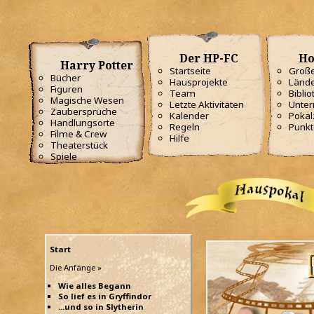
Der HP-FC
Ho
Harry Potter
Startseite
Große
Bücher
Hausprojekte
Lände
Figuren
Team
Biblio
Magische Wesen
Letzte Aktivitäten
Unterr
Zaubersprüche
Kalender
Poka
Handlungsorte
Regeln
Punkt
Filme & Crew
Hilfe
Theaterstück
Spiele
Start
Die Anfänge »
Wie alles Begann
So lief es in Gryffindor
...und so in Slytherin