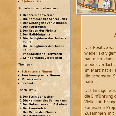
4 Jahre später
Filminhaltsbeschreibungen »
Der Stein der Weisen
Die Kammer des Schreckens
Der Gefangene von Askaban
Der Feuerkelch
Der Orden des Phönix
Der Halbblutprinz
Die Heiligtümer des Todes –
Teil 1
Die Heiligtümer des Todes –
Das Positive war
Teil 2
wieder aktiv gem
Phantastische Tierwesen
Grindelwalds Verbrechen
hat mich damal
wieder verflacht..
Themen »
Im März hat er 
Schauspieler/innen
die schönsten 
Synchronsprecher/innen
Mitwirkende
hätte...
Drehorte
Das Einzige, was
..nach Film »
die Einführung d
Der Stein der Weisen
Die Kammer des Schreckens
Vielleicht brin
Der Gefangene von Askaban
komischen Projek
Der Feuerkelch
Der Orden des Phönix
Zusammen mit de
Der Halbblutprinz