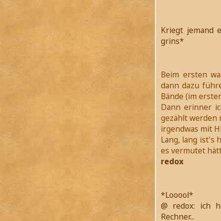
Kriegt jemand e
grins*
Beim ersten wa
dann dazu führe
Bände (im ersten 
Dann erinner ic
gezählt werden m
irgendwas mit 
Lang, lang ist's
es vermutet hätte.
redox
*Looool*
@ redox: ich 
Rechner...