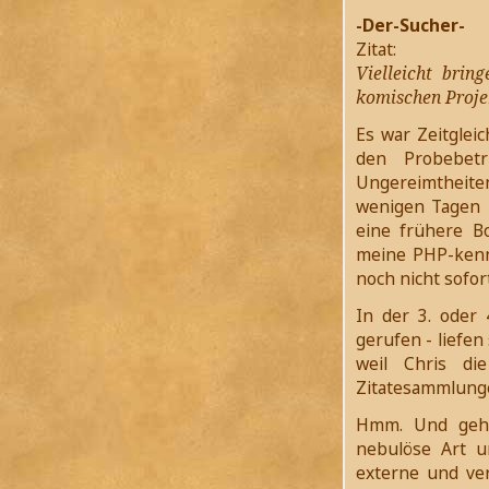
-Der-Sucher-
Zitat:
Vielleicht brin
komischen Projek
Es war Zeitglei
den Probebetr
Ungereimtheite
wenigen Tagen 
eine frühere B
meine PHP-kennt
noch nicht sofor
In der 3. oder
gerufen - liefen
weil Chris di
Zitatesammlung
Hmm. Und geho
nebulöse Art u
externe und ver