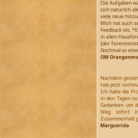
Die Aufgaben war
sich natürlich al
viele neue hinz
Mich hat auch s
Feedback etc. *E
in allen Hausfo
[der Forenminis
Nochmal so eine 
OM Orangenma
Nachdem gester
hab jetzt nochma
Ich habe die Pr
in den Tagen so 
Gedanken um da
Weg sofort in
Zusammenhalt ge
Marguerida