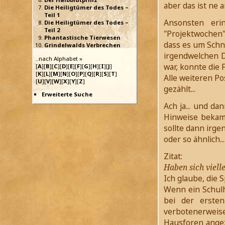
aber das ist ne an
Die Heiligtümer des Todes –
Teil 1
Ansonsten eri
Die Heiligtümer des Todes –
Teil 2
"Projektwochen"
Phantastische Tierwesen
dass es um Schn
Grindelwalds Verbrechen
irgendwelchen Da
..nach Alphabet »
war, konnte die 
[
A
][
B
][
C
][
D
][
E
][
F
][
G
][
H
][
I
][
J
]
[
K
][
L
][
M
][
N
][
O
][
P
][
Q
][
R
][
S
][
T
]
Alle weiteren P
[
U
][
V
][
W
][
X
][
Y
][
Z
]
gezählt...
Erweiterte Suche
Ach ja... und d
Hinweise bekam..
sollte dann irge
oder so ähnlich...
Zitat:
Haben sich viell
Ich glaube, die 
Wenn ein Schulh
bei der erste
verbotenerweise
Hausforen ange