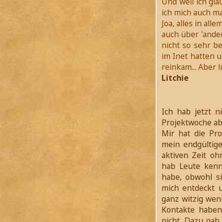
Und weil ich gla
ich mich auch mal
Joa, alles in all
auch über 'ander
nicht so sehr be
im Inet hatten u
reinkam... Aber l
Litchie
Ich hab jetzt 
Projektwoche ab
Mir hat die Pro
mein endgültige
aktiven Zeit oh
hab Leute kenn
habe, obwohl s
mich entdeckt
ganz witzig wen
Kontakte haben
nicht. Dazu ga