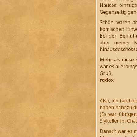
Hauses einzuge
Gegenseitig gehol
Schön waren ab
komischen Hinwe
Bei den Bemühu
aber meiner M
hinausgeschosse
Mehr als diese 
war es allerdings
Gruß,
redox
Also, ich fand d
haben nahezu dre
(Es war übrigen
Slykeller im Cha
Danach war es m