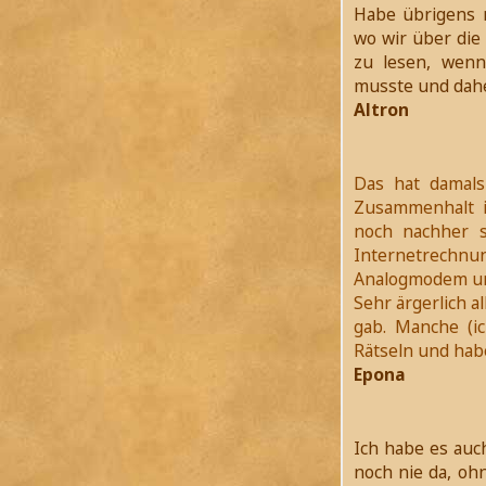
Habe übrigens 
wo wir über die 
zu lesen, wenn
musste und daher
Altron
Das hat damals
Zusammenhalt i
noch nachher s
Internetrechnu
Analogmodem und
Sehr ärgerlich a
gab. Manche (i
Rätseln und hab
Epona
Ich habe es auc
noch nie da, oh