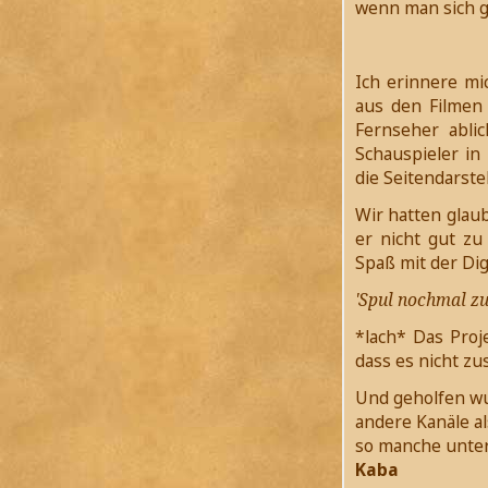
wenn man sich g
Ich erinnere mi
aus den Filmen 
Fernseher ablic
Schauspieler in
die Seitendarste
Wir hatten glaub
er nicht gut z
Spaß mit der Dig
'Spul nochmal zurü
*lach* Das Proj
dass es nicht z
Und geholfen wur
andere Kanäle al
so manche unte
Kaba