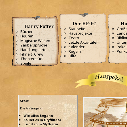
Der HP-FC
Ho
Harry Potter
Startseite
Große
Bücher
Hausprojekte
Lände
Figuren
Team
Biblio
Magische Wesen
Letzte Aktivitäten
Unterr
Zaubersprüche
Kalender
Poka
Handlungsorte
Regeln
Punkt
Filme & Crew
Hilfe
Theaterstück
Spiele
Start
Die Anfänge »
Wie alles Begann
So lief es in Gryffindor
...und so in Slytherin