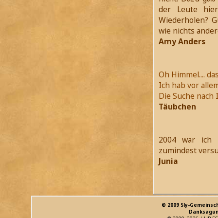
der Leute hie
Wiederholen? G
wie nichts ander
Amy Anders
Oh Himmel.... das
Ich hab vor alle
Die Suche nach I
Täubchen
2004 war ich 
zumindest versu
Junia
© 2009 Sly-Gemeinsc
Danksagun