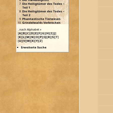
Die Heiligtümer des Todes –
Teil 1
Die Heiligtümer des Todes –
Teil 2
Phantastische Tierwesen
Grindelwalds Verbrechen
..nach Alphabet »
[
A
][
B
][
C
][
D
][
E
][
F
][
G
][
H
][
I
][
J
]
[
K
][
L
][
M
][
N
][
O
][
P
][
Q
][
R
][
S
][
T
]
[
U
][
V
][
W
][
X
][
Y
][
Z
]
Erweiterte Suche