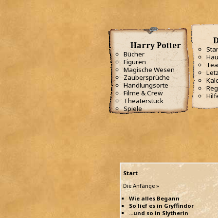
D
Harry Potter
Star
Bücher
Hau
Figuren
Te
Magische Wesen
Letz
Zaubersprüche
Kal
Handlungsorte
Reg
Filme & Crew
Hilf
Theaterstück
Spiele
Start
Die Anfänge »
Wie alles Begann
So lief es in Gryffindor
...und so in Slytherin