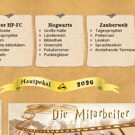
er HP-FC
Hogwarts
Zauberwelt
tseite
Große Halle
Tagesprophet
sprojekte
Ländereien
Pottercast
am
Bibliothek
Lexikon
te Aktivitäten
Unterricht
Sprachlexikon
ender
Pokalzimmer
Anstehende Termine
eln
Punktegläser
e