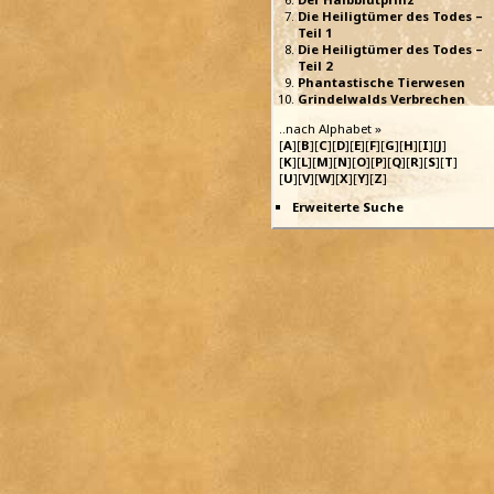
Die Heiligtümer des Todes –
Teil 1
Die Heiligtümer des Todes –
Teil 2
Phantastische Tierwesen
Grindelwalds Verbrechen
..nach Alphabet »
[
A
][
B
][
C
][
D
][
E
][
F
][
G
][
H
][
I
][
J
]
[
K
][
L
][
M
][
N
][
O
][
P
][
Q
][
R
][
S
][
T
]
[
U
][
V
][
W
][
X
][
Y
][
Z
]
Erweiterte Suche