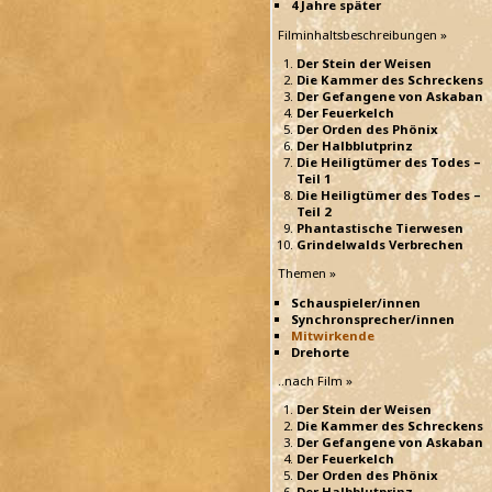
4 Jahre später
Filminhaltsbeschreibungen »
Der Stein der Weisen
Die Kammer des Schreckens
Der Gefangene von Askaban
Der Feuerkelch
Der Orden des Phönix
Der Halbblutprinz
Die Heiligtümer des Todes –
Teil 1
Die Heiligtümer des Todes –
Teil 2
Phantastische Tierwesen
Grindelwalds Verbrechen
Themen »
Schauspieler/innen
Synchronsprecher/innen
Mitwirkende
Drehorte
..nach Film »
Der Stein der Weisen
Die Kammer des Schreckens
Der Gefangene von Askaban
Der Feuerkelch
Der Orden des Phönix
Der Halbblutprinz