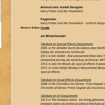
Animatronic model designer
Harry Potter und der Feuerkelch
Puppeteer
Harry Potter und der Feuerkelch – nicht im Abs
Weitere Rollen
FILME
als Mitwirkender
Tätigkeit im Special Effects Department
2005: in
Per Anhalter durch die Galaxis alias Hitchh
Galaxy
als animatronic technician
2012: in
Der Hobbit - Eine unerwartete Reise alias 
Unexpected Journey
als workshop technician: W
2014: in
Into the Woods
als special effects trainee
2015: in
Comic Relief: Monkey's Monumental Missio
special effects
Tätigkeit im Visual Effects Department
2008: in
Die Chroniken von Narnia - Prinz Kaspian 
Chronicles of Narnia: Prince Caspian
als mocon/ca
Tätigkeit im Art Department
2014: in
The Imitation Game - Ein streng geheimes 
Imitation Game
als technical advisor/mechanica