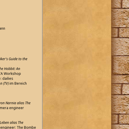
pann
iker's Guide to the
The Hobbit: An
ETA Workshop
: dailies
n (TV)
im Bereich
von Narnia alias The
mera engineer
Leben alias The
l engineer: The Bombe