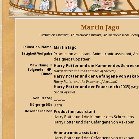
Martin Jago
Production assistant, Animatronic assistant, Animatronic model desi
(Künstler-)Name:
Martin Jago
Tätigkeit/Aufgabe
Production assistant, Animatronic assistant, A
designer, Puppeteer
Mitwirkung in
Harry Potter und die Kammer des Schreck
folgenden HP-
Harry Potter and the Chamber of Secrets)
Filmen
Harry Potter und der Gefangene von Aska
Harry Potter and the Prisoner of Azcaban)
Harry Potter und der Feuerkelch
(2005)
(Orig
Goblet of Fire)
Geburtstag
__.__.__
Körpergröße
0 cm
Besonderheiten
Production assistant
Harry Potter und die Kammer des Schreckens
Harry Potter und der Gefangene von Askaban
Animatronic assistant
Harry Potter und der Gefangene von Askaban