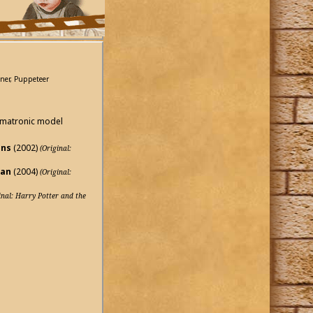
gner, Puppeteer
nimatronic model
ens
(2002)
(Original:
ban
(2004)
(Original:
inal: Harry Potter and the