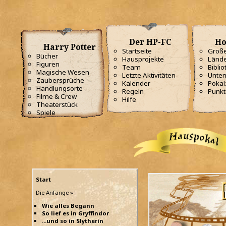
Der HP-FC
Ho
Harry Potter
Startseite
Große
Bücher
Hausprojekte
Lände
Figuren
Team
Biblio
Magische Wesen
Letzte Aktivitäten
Unterr
Zaubersprüche
Kalender
Poka
Handlungsorte
Regeln
Punkt
Filme & Crew
Hilfe
Theaterstück
Spiele
Start
Die Anfänge »
Wie alles Begann
So lief es in Gryffindor
...und so in Slytherin