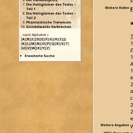
H
Die Heiligtümer des Todes –
Weitere Rollen
Teil 1
Die Heiligtümer des Todes –
Teil 2
a
Phantastische Tierwesen
Grindelwalds Verbrechen
..nach Alphabet »
T
[
A
][
B
][
C
][
D
][
E
][
F
][
G
][
H
][
I
][
J
]
1
[
K
][
L
][
M
][
N
][
O
][
P
][
Q
][
R
][
S
][
T
]
[
U
][
V
][
W
][
X
][
Y
][
Z
]
E
Erweiterte Suche
1
A
1
e
2
a
c
2
2
e
Weitere Angaben
W