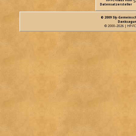
HPFC-Haus vom
S
Datensatzersteller
© 2009 Sly-Gemeinsc
Danksagun
© 2000–2026 | HP-FC