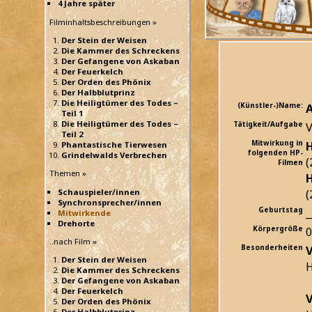
4 Jahre später
Filminhaltsbeschreibungen »
Der Stein der Weisen
Die Kammer des Schreckens
Der Gefangene von Askaban
Der Feuerkelch
Der Orden des Phönix
Der Halbblutprinz
Die Heiligtümer des Todes –
(Künstler-)Name:
Teil 1
Die Heiligtümer des Todes –
Tätigkeit/Aufgabe
V
Teil 2
Mitwirkung in
H
Phantastische Tierwesen
folgenden HP-
Grindelwalds Verbrechen
(
Filmen
Themen »
H
(
Schauspieler/innen
Synchronsprecher/innen
Geburtstag
_
Mitwirkende
Drehorte
Körpergröße
..nach Film »
Besonderheiten
V
Der Stein der Weisen
H
Die Kammer des Schreckens
Der Gefangene von Askaban
Der Feuerkelch
V
Der Orden des Phönix
Der Halbblutprinz