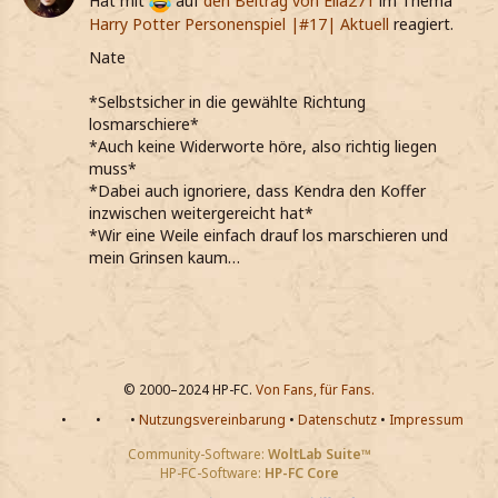
Hat mit
auf
den Beitrag von
Ella271
im Thema
Harry Potter Personenspiel |#17| Aktuell
reagiert.
Nate
*Selbstsicher in die gewählte Richtung
losmarschiere*
*Auch keine Widerworte höre, also richtig liegen
muss*
*Dabei auch ignoriere, dass Kendra den Koffer
inzwischen weitergereicht hat*
*Wir eine Weile einfach drauf los marschieren und
mein Grinsen kaum…
© 2000–2024 HP-FC.
Von Fans, für Fans.
•
•
•
Nutzungsvereinbarung
•
Datenschutz
•
Impressum
Community-Software:
WoltLab Suite™
HP-FC-Software:
HP-FC Core