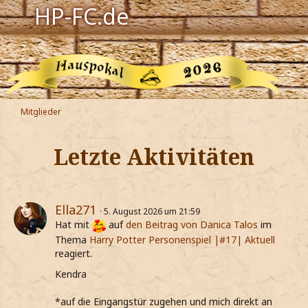
HP-FC.de
Navigation
Harry Potter
Der HP-FC
Mitglieder
Hogwarts
Letzte Aktivitäten
Zauberwelt
Willkommen
Ella271
5. August 2026 um 21:59
Hat mit
auf
den Beitrag von
Danica Talos
im
Thema
Harry Potter Personenspiel |#17| Aktuell
Jetzt Fanclub-Mitglied werden!
reagiert.
Kendra
*auf die Eingangstür zugehen und mich direkt an