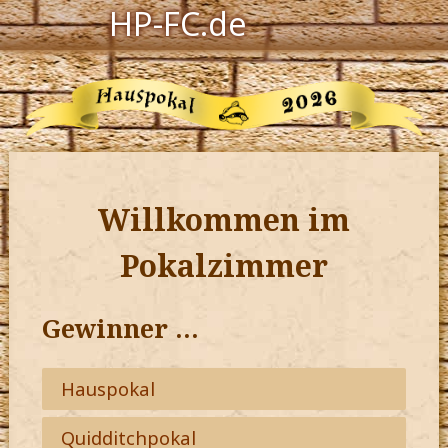
HP-FC.de
Navigation
Harry Potter
Der HP-FC
Hogwarts
Willkommen im
Zauberwelt
Pokalzimmer
Willkommen
Gewinner …
Jetzt Fanclub-Mitglied werden!
Hauspokal
Quidditchpokal