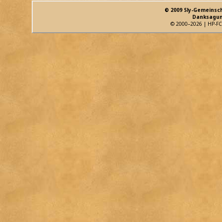
© 2009 Sly-Gemeinsc
Danksagun
© 2000–2026 | HP-FC