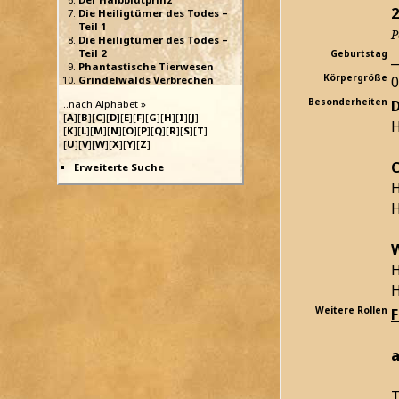
2
Die Heiligtümer des Todes –
Teil 1
P
Die Heiligtümer des Todes –
Teil 2
Geburtstag
_
Phantastische Tierwesen
Körpergröße
Grindelwalds Verbrechen
Besonderheiten
D
..nach Alphabet »
[
A
][
B
][
C
][
D
][
E
][
F
][
G
][
H
][
I
][
J
]
H
[
K
][
L
][
M
][
N
][
O
][
P
][
Q
][
R
][
S
][
T
]
[
U
][
V
][
W
][
X
][
Y
][
Z
]
C
Erweiterte Suche
H
H
W
H
H
Weitere Rollen
a
T