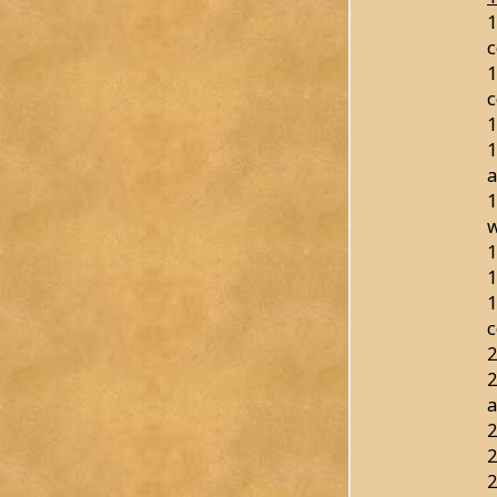
1
c
1
c
1
1
a
1
w
1
1
1
c
2
2
a
2
2
2