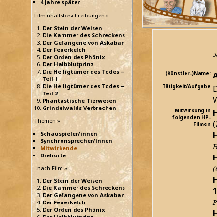
4 Jahre später
Filminhaltsbeschreibungen »
Der Stein der Weisen
Die Kammer des Schreckens
Der Gefangene von Askaban
Der Feuerkelch
Da
Der Orden des Phönix
Der Halbblutprinz
Die Heiligtümer des Todes –
(Künstler-)Name:
Teil 1
Die Heiligtümer des Todes –
Tätigkeit/Aufgabe
D
Teil 2
W
Phantastische Tierwesen
Grindelwalds Verbrechen
Mitwirkung in
H
folgenden HP-
Themen »
(
Filmen
H
Schauspieler/innen
Synchronsprecher/innen
H
Mitwirkende
Drehorte
H
..nach Film »
(
H
Der Stein der Weisen
Die Kammer des Schreckens
1
Der Gefangene von Askaban
P
Der Feuerkelch
Der Orden des Phönix
H
Der Halbblutprinz