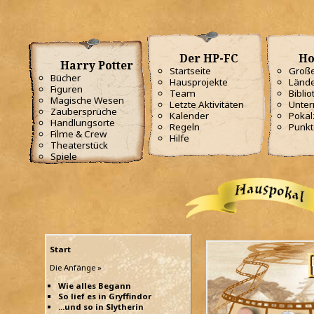
Der HP-FC
Ho
Harry Potter
Startseite
Große
Bücher
Hausprojekte
Lände
Figuren
Team
Biblio
Magische Wesen
Letzte Aktivitäten
Unterr
Zaubersprüche
Kalender
Poka
Handlungsorte
Regeln
Punkt
Filme & Crew
Hilfe
Theaterstück
Spiele
Start
Die Anfänge »
Wie alles Begann
So lief es in Gryffindor
...und so in Slytherin