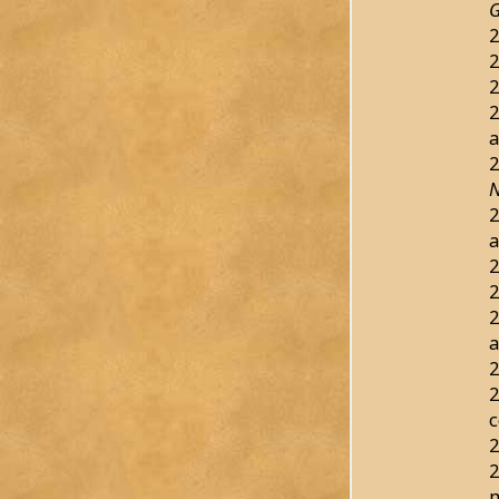
G
2
2
2
2
a
2
N
2
a
2
2
2
a
2
2
c
2
2