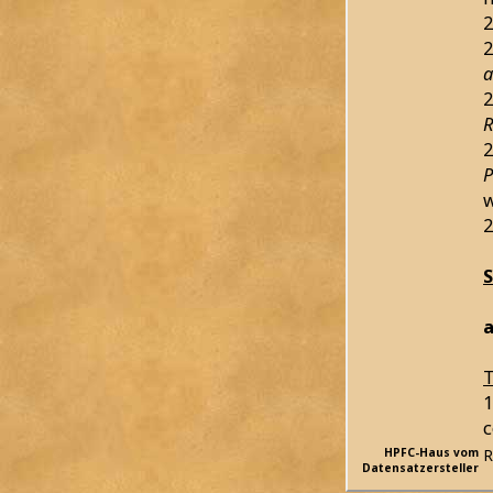
2
2
a
2
R
2
P
w
2
a
T
1
c
HPFC-Haus vom
R
Datensatzersteller