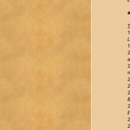
a
T
1
L
1
2
a
2
n
2
2
2
B
2
E
2
2