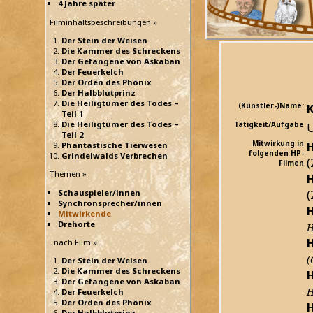
4 Jahre später
Filminhaltsbeschreibungen »
Der Stein der Weisen
Die Kammer des Schreckens
Der Gefangene von Askaban
Der Feuerkelch
Der Orden des Phönix
Der Halbblutprinz
Die Heiligtümer des Todes –
(Künstler-)Name:
K
Teil 1
Die Heiligtümer des Todes –
Tätigkeit/Aufgabe
U
Teil 2
Mitwirkung in
H
Phantastische Tierwesen
folgenden HP-
Grindelwalds Verbrechen
(
Filmen
Themen »
H
(
Schauspieler/innen
Synchronsprecher/innen
H
Mitwirkende
Drehorte
H
H
..nach Film »
(
Der Stein der Weisen
Die Kammer des Schreckens
H
Der Gefangene von Askaban
H
Der Feuerkelch
Der Orden des Phönix
H
Der Halbblutprinz