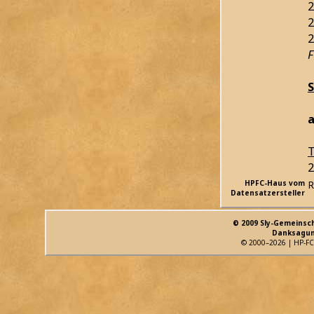
2
2
2
F
a
T
2
HPFC-Haus vom
R
Datensatzersteller
© 2009 Sly-Gemeinsc
Danksagun
© 2000–2026 | HP-FC