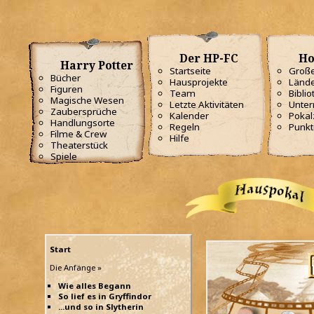
Der HP-FC
Ho
Harry Potter
Startseite
Große
Bücher
Hausprojekte
Lände
Figuren
Team
Biblio
Magische Wesen
Letzte Aktivitäten
Unterr
Zaubersprüche
Kalender
Poka
Handlungsorte
Regeln
Punkt
Filme & Crew
Hilfe
Theaterstück
Spiele
Start
Die Anfänge »
Wie alles Begann
So lief es in Gryffindor
...und so in Slytherin