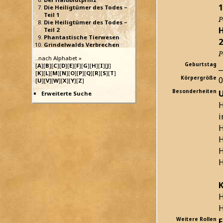
1
Die Heiligtümer des Todes –
Teil 1
P
Die Heiligtümer des Todes –
H
Teil 2
Phantastische Tierwesen
2
Grindelwalds Verbrechen
P
..nach Alphabet »
Geburtstag
_
[
A
][
B
][
C
][
D
][
E
][
F
][
G
][
H
][
I
][
J
]
[
K
][
L
][
M
][
N
][
O
][
P
][
Q
][
R
][
S
][
T
]
Körpergröße
[
U
][
V
][
W
][
X
][
Y
][
Z
]
Besonderheiten
U
Erweiterte Suche
H
H
H
H
H
K
H
H
Weitere Rollen