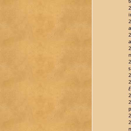
t
2
2
a
2
a
2
m
2
s
2
2
E
2
2
p
2
2
m