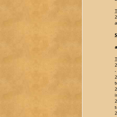
T
2
a
a
T
2
-
2
t
2
2
s
2