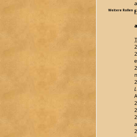
a
Weitere Rollen
a
T
2
2
e
2
n
2
L
2
2
2
a
2