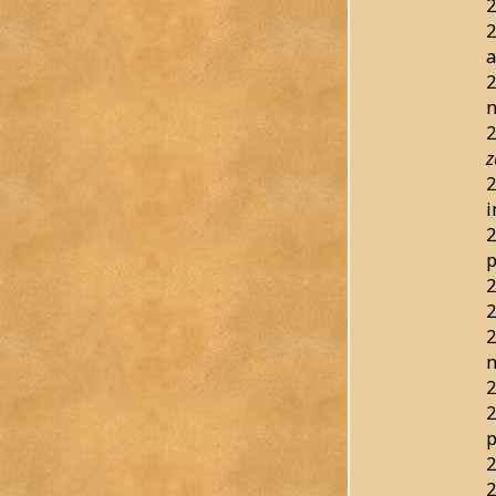
2
2
a
2
n
2
z
2
i
2
p
2
2
2
n
2
2
p
2
2