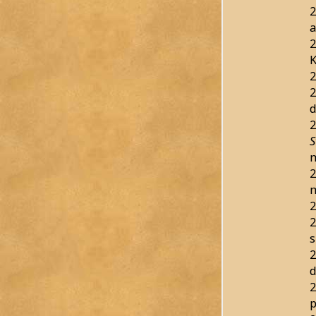
2
a
2
K
2
2
d
2
S
2
m
2
2
s
2
d
2
p