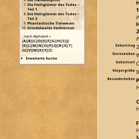
H
Die Heiligtümer des Todes –
1
Teil 1
Die Heiligtümer des Todes –
P
Teil 2
H
Phantastische Tierwesen
Grindelwalds Verbrechen
2
..nach Alphabet »
P
[
A
][
B
][
C
][
D
][
E
][
F
][
G
][
H
][
I
][
J
]
[
K
][
L
][
M
][
N
][
O
][
P
][
Q
][
R
][
S
][
T
]
Geburtstag
2
[
U
][
V
][
W
][
X
][
Y
][
Z
]
Sternzeichen
Erweiterte Suche
Geburtsort
C
Körpergröße
Besonderheiten
P
H
C
H
F
H
M