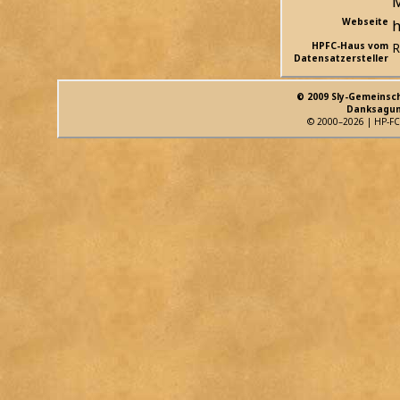
Webseite
h
HPFC-Haus vom
R
Datensatzersteller
© 2009 Sly-Gemeinsc
Danksagun
© 2000–2026 | HP-FC