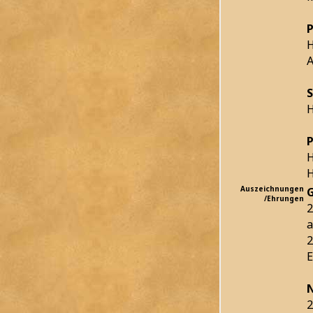
P
H
S
H
P
H
H
Auszeichnungen
/Ehrungen
2
a
2
E
2