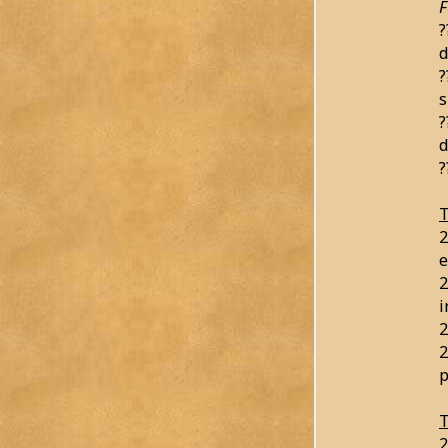
F
?
d
?
s
?
d
?
T
2
e
2
2
2
p
T
2