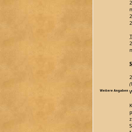
2
m
2
2
T
2
2
(
Weitere Angaben
W
K
p
z
S