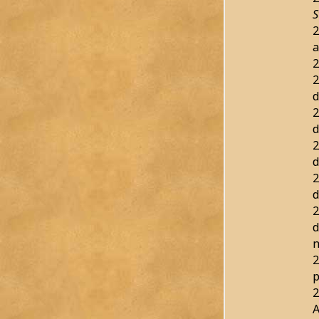
S
2
a
2
2
d
2
d
2
d
2
d
2
d
n
2
p
2