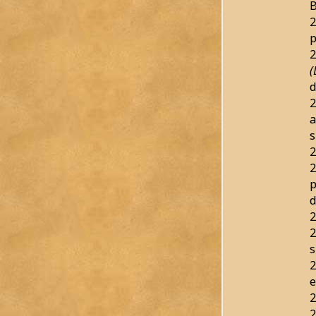
B
2
p
2
(
d
2
a
s
2
2
p
d
2
2
s
2
e
2
2