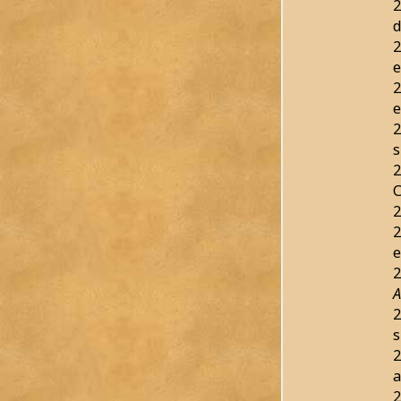
2
d
2
e
2
e
2
s
2
C
2
2
e
2
A
2
s
2
a
2