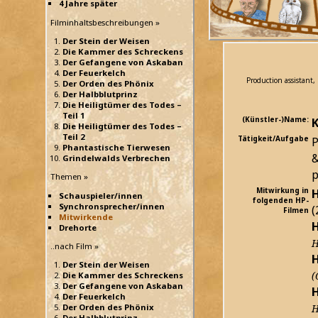
4 Jahre später
Filminhaltsbeschreibungen »
Der Stein der Weisen
Die Kammer des Schreckens
Der Gefangene von Askaban
Der Feuerkelch
Production assistant, 
Der Orden des Phönix
Der Halbblutprinz
Die Heiligtümer des Todes –
Teil 1
(Künstler-)Name:
K
Die Heiligtümer des Todes –
Teil 2
Tätigkeit/Aufgabe
P
Phantastische Tierwesen
&
Grindelwalds Verbrechen
p
Themen »
Mitwirkung in
H
Schauspieler/innen
folgenden HP-
Synchronsprecher/innen
(
Filmen
Mitwirkende
H
Drehorte
H
..nach Film »
H
Der Stein der Weisen
(
Die Kammer des Schreckens
Der Gefangene von Askaban
H
Der Feuerkelch
Der Orden des Phönix
H
Der Halbblutprinz