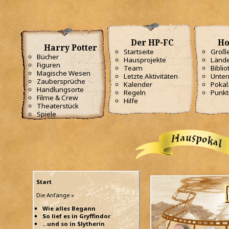
Der HP-FC
Ho
Harry Potter
Startseite
Große
Bücher
Hausprojekte
Lände
Figuren
Team
Biblio
Magische Wesen
Letzte Aktivitäten
Unterr
Zaubersprüche
Kalender
Poka
Handlungsorte
Regeln
Punkt
Filme & Crew
Hilfe
Theaterstück
Spiele
Start
Die Anfänge »
Wie alles Begann
So lief es in Gryffindor
...und so in Slytherin