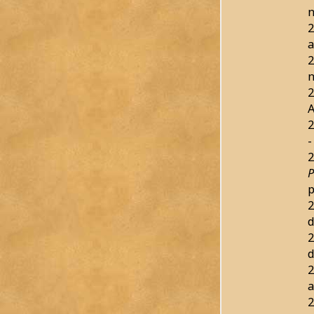
n
2
a
2
n
2
2
-
2
P
p
2
d
2
d
2
a
2