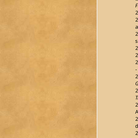
F
2
2
a
2
s
2
2
2
-
2
G
2
T
2
2
d
2