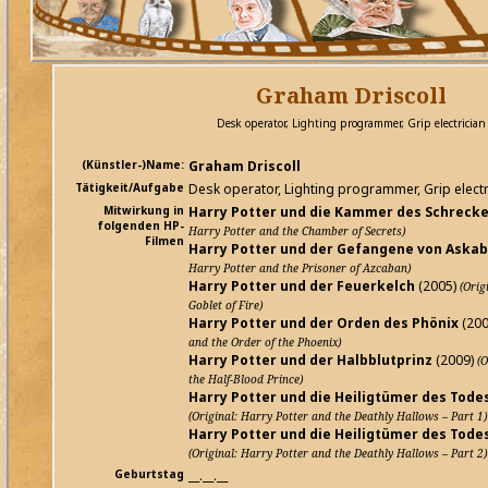
Graham Driscoll
Desk operator, Lighting programmer, Grip electrician
(Künstler-)Name:
Graham Driscoll
Tätigkeit/Aufgabe
Desk operator, Lighting programmer, Grip electr
Mitwirkung in
Harry Potter und die Kammer des Schreck
folgenden HP-
Harry Potter and the Chamber of Secrets)
Filmen
Harry Potter und der Gefangene von Aska
Harry Potter and the Prisoner of Azcaban)
Harry Potter und der Feuerkelch
(2005)
(Orig
Goblet of Fire)
Harry Potter und der Orden des Phönix
(20
and the Order of the Phoenix)
Harry Potter und der Halbblutprinz
(2009)
(O
the Half-Blood Prince)
Harry Potter und die Heiligtümer des Todes 
(Original: Harry Potter and the Deathly Hallows – Part 1)
Harry Potter und die Heiligtümer des Todes 
(Original: Harry Potter and the Deathly Hallows – Part 2)
Geburtstag
__.__.__