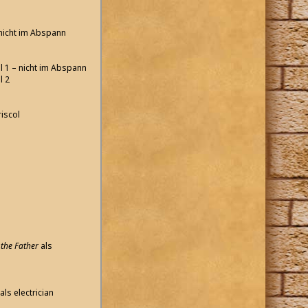
nicht im Abspann
l 1 – nicht im Abspann
l 2
iscol
 the Father
als
als electrician