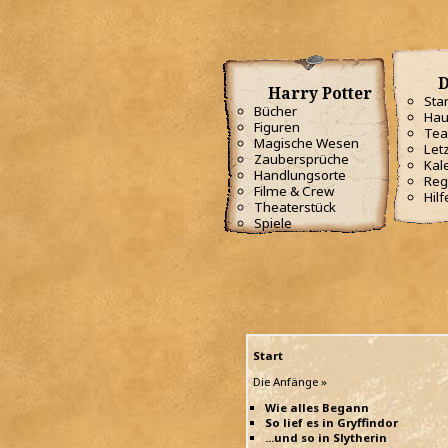
D
Harry Potter
Star
Bücher
Hau
Figuren
Te
Magische Wesen
Letz
Zaubersprüche
Kal
Handlungsorte
Reg
Filme & Crew
Hilf
Theaterstück
Spiele
Start
Die Anfänge »
Wie alles Begann
So lief es in Gryffindor
...und so in Slytherin