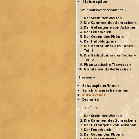
4 Jahre später
Filminhaltsbeschreibungen »
Der Stein der Weisen
Die Kammer des Schreckens
Der Gefangene von Askaban
Der Feuerkelch
Der Orden des Phönix
Der Halbblutprinz
Die Heiligtümer des Todes –
Teil 1
Die Heiligtümer des Todes –
Teil 2
Phantastische Tierwesen
Grindelwalds Verbrechen
Themen »
Schauspieler/innen
Synchronsprecher/innen
Mitwirkende
Drehorte
..nach Film »
Der Stein der Weisen
Die Kammer des Schreckens
Der Gefangene von Askaban
Der Feuerkelch
Der Orden des Phönix
Der Halbblutprinz