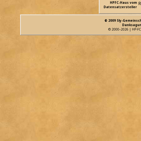
HPFC-Haus vom
R
Datensatzersteller
© 2009 Sly-Gemeinsc
Danksagun
© 2000–2026 | HP-FC