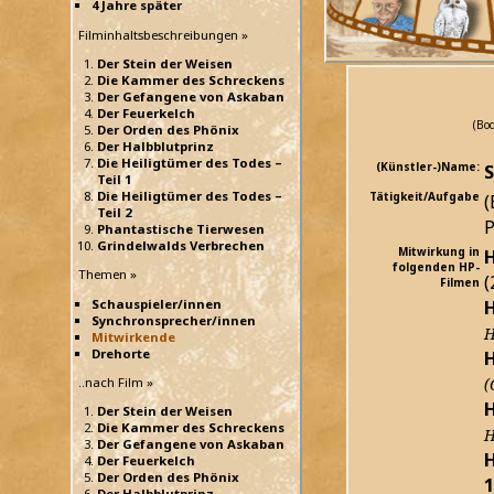
4 Jahre später
Filminhaltsbeschreibungen »
Der Stein der Weisen
Die Kammer des Schreckens
Der Gefangene von Askaban
Der Feuerkelch
(Bod
Der Orden des Phönix
Der Halbblutprinz
Die Heiligtümer des Todes –
(Künstler-)Name:
Teil 1
Die Heiligtümer des Todes –
Tätigkeit/Aufgabe
(
Teil 2
P
Phantastische Tierwesen
Grindelwalds Verbrechen
Mitwirkung in
H
folgenden HP-
Themen »
(
Filmen
H
Schauspieler/innen
Synchronsprecher/innen
H
Mitwirkende
Drehorte
H
..nach Film »
(
H
Der Stein der Weisen
Die Kammer des Schreckens
H
Der Gefangene von Askaban
H
Der Feuerkelch
Der Orden des Phönix
1
Der Halbblutprinz