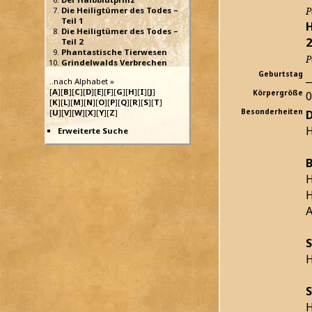
P
Die Heiligtümer des Todes –
Teil 1
H
Die Heiligtümer des Todes –
2
Teil 2
Phantastische Tierwesen
P
Grindelwalds Verbrechen
Geburtstag
_
..nach Alphabet »
[
A
][
B
][
C
][
D
][
E
][
F
][
G
][
H
][
I
][
J
]
Körpergröße
[
K
][
L
][
M
][
N
][
O
][
P
][
Q
][
R
][
S
][
T
]
Besonderheiten
D
[
U
][
V
][
W
][
X
][
Y
][
Z
]
H
Erweiterte Suche
B
H
H
S
H
S
H