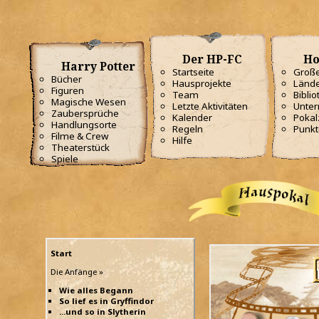
Der HP-FC
Ho
Harry Potter
Startseite
Große
Bücher
Hausprojekte
Lände
Figuren
Team
Biblio
Magische Wesen
Letzte Aktivitäten
Unterr
Zaubersprüche
Kalender
Poka
Handlungsorte
Regeln
Punkt
Filme & Crew
Hilfe
Theaterstück
Spiele
Start
Die Anfänge »
Wie alles Begann
So lief es in Gryffindor
...und so in Slytherin