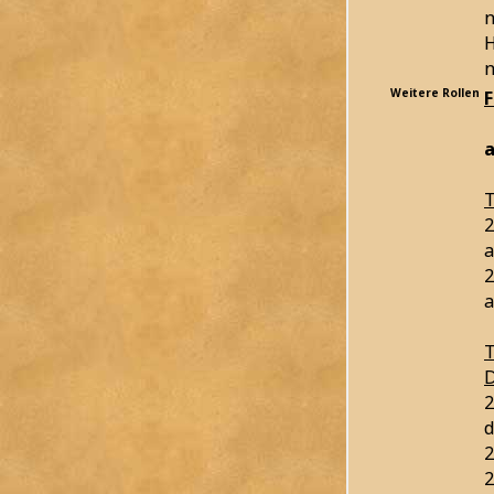
n
H
n
Weitere Rollen
a
T
2
a
2
a
T
D
2
d
2
2