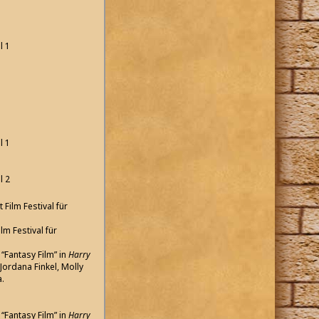
l 1
l 1
l 2
Film Festival für
m Festival für
“Fantasy Film” in
Harry
 Jordana Finkel, Molly
a.
“Fantasy Film” in
Harry