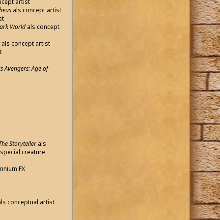
cept artist
theus
als concept artist
st
Dark World
als concept
als concept artist
t
as Avengers: Age of
The Storyteller
als
special creature
lennium FX
als conceptual artist