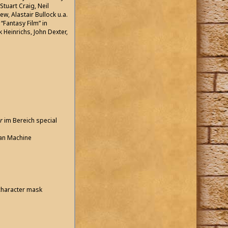
 Stuart Craig, Neil
, Alastair Bullock u.a.
“Fantasy Film” in
ck Heinrichs, John Dexter,
er
im Bereich special
ean Machine
character mask