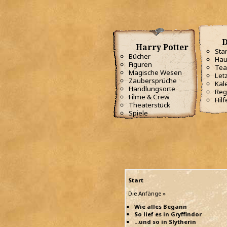
D
Harry Potter
Star
Bücher
Hau
Figuren
Te
Magische Wesen
Letz
Zaubersprüche
Kal
Handlungsorte
Reg
Filme & Crew
Hilf
Theaterstück
Spiele
Start
Die Anfänge »
Wie alles Begann
So lief es in Gryffindor
...und so in Slytherin