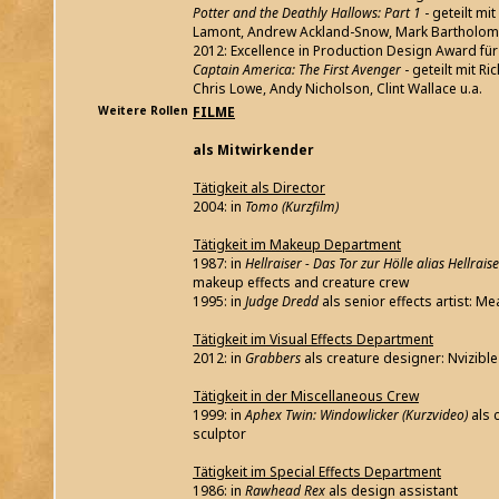
Potter and the Deathly Hallows: Part 1
- geteilt mit
Lamont, Andrew Ackland-Snow, Mark Bartholomew
2012: Excellence in Production Design Award für 
Captain America: The First Avenger
- geteilt mit Ri
Chris Lowe, Andy Nicholson, Clint Wallace u.a.
Weitere Rollen
FILME
als Mitwirkender
Tätigkeit als Director
2004: in
Tomo (Kurzfilm)
Tätigkeit im Makeup Department
1987: in
Hellraiser - Das Tor zur Hölle alias Hellrais
makeup effects and creature crew
1995: in
Judge Dredd
als senior effects artist: M
Tätigkeit im Visual Effects Department
2012: in
Grabbers
als creature designer: Nvizible
Tätigkeit in der Miscellaneous Crew
1999: in
Aphex Twin: Windowlicker (Kurzvideo)
als 
sculptor
Tätigkeit im Special Effects Department
1986: in
Rawhead Rex
als design assistant