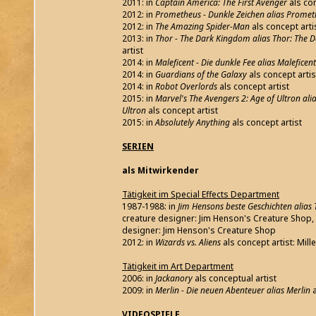
2011: in
Captain America: The First Avenger
als con
2012: in
Prometheus - Dunkle Zeichen alias Prome
2012: in
The Amazing Spider-Man
als concept arti
2013: in
Thor - The Dark Kingdom alias Thor: The 
artist
2014: in
Maleficent - Die dunkle Fee alias Maleficent
2014: in
Guardians of the Galaxy
als concept artis
2014: in
Robot Overlords
als concept artist
2015: in
Marvel's The Avengers 2: Age of Ultron ali
Ultron
als concept artist
2015: in
Absolutely Anything
als concept artist
SERIEN
als Mitwirkender
Tätigkeit im Special Effects Department
1987-1988: in
Jim Hensons beste Geschichten alias 
creature designer: Jim Henson's Creature Shop, 
designer: Jim Henson's Creature Shop
2012: in
Wizards vs. Aliens
als concept artist: Mil
Tätigkeit im Art Department
2006: in
Jackanory
als conceptual artist
2009: in
Merlin - Die neuen Abenteuer alias Merlin
VIDEOSPIELE