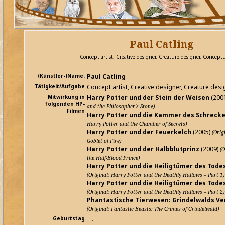
Paul Catling
Concept artist, Creative designer, Creature designer, Conceptu
(Künstler-)Name:
Paul Catling
Tätigkeit/Aufgabe
Concept artist, Creative designer, Creature desi
Mitwirkung in
Harry Potter und der Stein der Weisen
(200
folgenden HP-
and the Philosopher's Stone)
Filmen
Harry Potter und die Kammer des Schreck
Harry Potter and the Chamber of Secrets)
Harry Potter und der Feuerkelch
(2005)
(Orig
Goblet of Fire)
Harry Potter und der Halbblutprinz
(2009)
(O
the Half-Blood Prince)
Harry Potter und die Heiligtümer des Todes 
(Original: Harry Potter and the Deathly Hallows – Part 1)
Harry Potter und die Heiligtümer des Todes 
(Original: Harry Potter and the Deathly Hallows – Part 2)
Phantastische Tierwesen: Grindelwalds V
(Original: Fantastic Beasts: The Crimes of Grindelwald)
Geburtstag
__.__.__