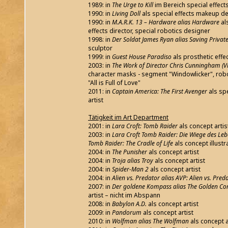
1989: in
The Urge to Kill
im Bereich special effect
1990: in
Living Doll
als special effects makeup d
1990: in
M.A.R.K. 13 – Hardware alias Hardware
al
effects director, special robotics designer
1998: in
Der Soldat James Ryan alias Saving Privat
sculptor
1999: in
Guest House Paradiso
als prosthetic effe
2003: in
The Work of Director Chris Cunningham (V
character masks - segment "Windowlicker", rob
"All is Full of Love"
2011: in
Captain America: The First Avenger
als sp
artist
Tätigkeit im Art Department
2001: in
Lara Croft: Tomb Raider
als concept artis
2003: in
Lara Croft Tomb Raider: Die Wiege des Lebe
Tomb Raider: The Cradle of Life
als concept illustr
2004: in
The Punisher
als concept artist
2004: in
Troja alias Troy
als concept artist
2004: in
Spider-Man 2
als concept artist
2004: in
Alien vs. Predator alias AVP: Alien vs. Pred
2007: in
Der goldene Kompass alias The Golden C
artist – nicht im Abspann
2008: in
Babylon A.D.
als concept artist
2009: in
Pandorum
als concept artist
2010: in
Wolfman alias The Wolfman
als concept ar