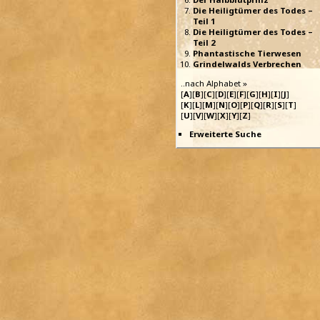
Die Heiligtümer des Todes –
Teil 1
Die Heiligtümer des Todes –
Teil 2
Phantastische Tierwesen
Grindelwalds Verbrechen
..nach Alphabet »
[
A
][
B
][
C
][
D
][
E
][
F
][
G
][
H
][
I
][
J
]
[
K
][
L
][
M
][
N
][
O
][
P
][
Q
][
R
][
S
][
T
]
[
U
][
V
][
W
][
X
][
Y
][
Z
]
Erweiterte Suche