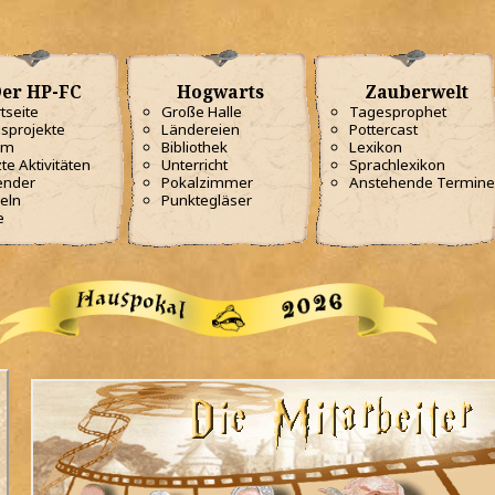
er HP-FC
Hogwarts
Zauberwelt
tseite
Große Halle
Tagesprophet
sprojekte
Ländereien
Pottercast
am
Bibliothek
Lexikon
te Aktivitäten
Unterricht
Sprachlexikon
ender
Pokalzimmer
Anstehende Termine
eln
Punktegläser
e