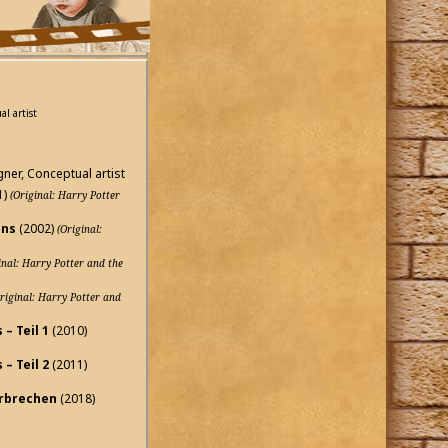
al artist
gner, Conceptual artist
1)
(Original: Harry Potter
ens
(2002)
(Original:
inal: Harry Potter and the
riginal: Harry Potter and
– Teil 1
(2010)
– Teil 2
(2011)
erbrechen
(2018)