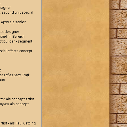
s
esigner
s second unit special
e Ryan
als senior
cts designer
ideo)
im Bereich
ot builder - segment
ecial effects concept
t
ns alias Lara Croft
ator
ator
als concept artist
ompass
als concept
tist - als Paul Cattling