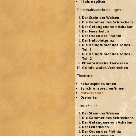
4 Jahre später
Filminhaltsbeschreibungen »
Der Stein der Weisen
Die Kammer des Schreckens
Der Gefangene von Askaban
Der Feuerkelch
Der Orden des Phönix
Der Halbblutprinz
Die Heiligtümer des Todes –
Teil 1
Die Heiligtümer des Todes –
Teil 2
Phantastische Tierwesen
Grindelwalds Verbrechen
Themen »
Schauspieler/innen
Synchronsprecher/innen
Mitwirkende
Drehorte
..nach Film »
Der Stein der Weisen
Die Kammer des Schreckens
Der Gefangene von Askaban
Der Feuerkelch
Der Orden des Phönix
Der Halbblutprinz