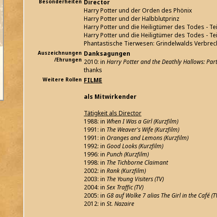
Besonderheiten
Director
Harry Potter und der Orden des Phönix
Harry Potter und der Halbblutprinz
Harry Potter und die Heiligtümer des Todes - Tei
Harry Potter und die Heiligtümer des Todes - Tei
Phantastische Tierwesen: Grindelwalds Verbre
Auszeichnungen
Danksagungen
/Ehrungen
2010: in
Harry Potter and the Deathly Hallows: Part 
thanks
Weitere Rollen
FILME
als Mitwirkender
Tätigkeit als Director
1988: in
When I Was a Girl (Kurzfilm)
1991: in
The Weaver's Wife (Kurzfilm)
1991: in
Oranges and Lemons (Kurzfilm)
1992: in
Good Looks (Kurzfilm)
1996: in
Punch (Kurzfilm)
1998: in
The Tichborne Claimant
2002: in
Rank (Kurzfilm)
2003: in
The Young Visiters (TV)
2004: in
Sex Traffic (TV)
2005: in
G8 auf Wolke 7 alias The Girl in the Café (T
2012: in
St. Nazaire