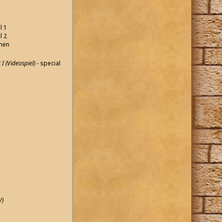
l 1
l 2
chen
I (Videospiel)
- special
V)