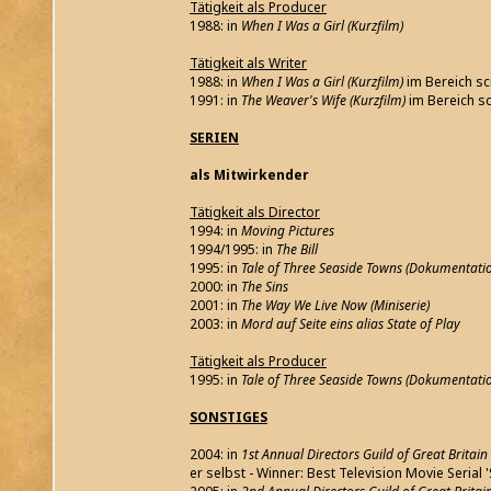
Tätigkeit als Producer
1988: in
When I Was a Girl (Kurzfilm)
Tätigkeit als Writer
1988: in
When I Was a Girl (Kurzfilm)
im Bereich sc
1991: in
The Weaver's Wife (Kurzfilm)
im Bereich s
SERIEN
als Mitwirkender
Tätigkeit als Director
1994: in
Moving Pictures
1994/1995: in
The Bill
1995: in
Tale of Three Seaside Towns (Dokumentati
2000: in
The Sins
2001: in
The Way We Live Now (Miniserie)
2003: in
Mord auf Seite eins alias State of Play
Tätigkeit als Producer
1995: in
Tale of Three Seaside Towns (Dokumentati
SONSTIGES
2004: in
1st Annual Directors Guild of Great Britai
er selbst - Winner: Best Television Movie Serial '