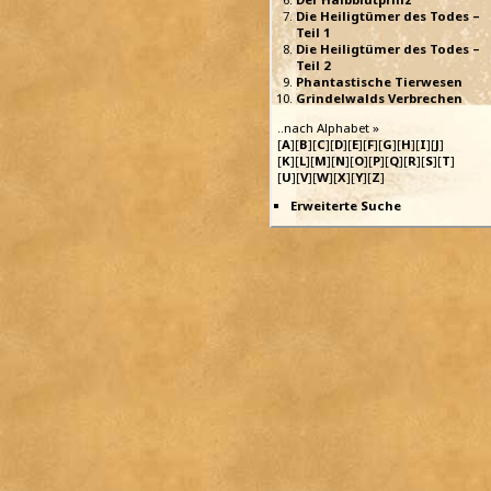
Die Heiligtümer des Todes –
Teil 1
Die Heiligtümer des Todes –
Teil 2
Phantastische Tierwesen
Grindelwalds Verbrechen
..nach Alphabet »
[
A
][
B
][
C
][
D
][
E
][
F
][
G
][
H
][
I
][
J
]
[
K
][
L
][
M
][
N
][
O
][
P
][
Q
][
R
][
S
][
T
]
[
U
][
V
][
W
][
X
][
Y
][
Z
]
Erweiterte Suche