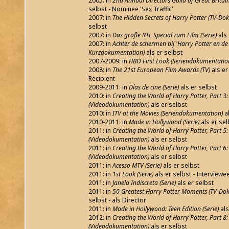
2005: in
2nd Annual Directors Guild of Great Brit
selbst - Nominee 'Sex Traffic'
2007: in
The Hidden Secrets of Harry Potter (TV-Do
selbst
2007: in
Das große RTL Special zum Film (Serie)
als 
2007: in
Achter de schermen bij 'Harry Potter en de 
Kurzdokumentation)
als er selbst
2007-2009: in
HBO First Look (Seriendokumentatio
2008: in
The 21st European Film Awards (TV)
als er
Recipient
2009-2011: in
Días de cine (Serie)
als er selbst
2010: in
Creating the World of Harry Potter, Part 3:
(Videodokumentation)
als er selbst
2010: in
ITV at the Movies (Seriendokumentation)
al
2010-2011: in
Made in Hollywood (Serie)
als er sel
2011: in
Creating the World of Harry Potter, Part 5:
(Videodokumentation)
als er selbst
2011: in
Creating the World of Harry Potter, Part 6:
(Videodokumentation)
als er selbst
2011: in
Acesso MTV (Serie)
als er selbst
2011: in
1st Look (Serie)
als er selbst - Interviewe
2011: in
Janela Indiscreta (Serie)
als er selbst
2011: in
50 Greatest Harry Potter Moments (TV-Do
selbst - als Director
2011: in
Made in Hollywood: Teen Edition (Serie)
als
2012: in
Creating the World of Harry Potter, Part 8
(Videodokumentation)
als er selbst