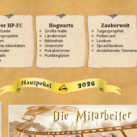
er HP-FC
Hogwarts
Zauberwelt
tseite
Große Halle
Tagesprophet
sprojekte
Ländereien
Pottercast
am
Bibliothek
Lexikon
te Aktivitäten
Unterricht
Sprachlexikon
ender
Pokalzimmer
Anstehende Termine
eln
Punktegläser
e