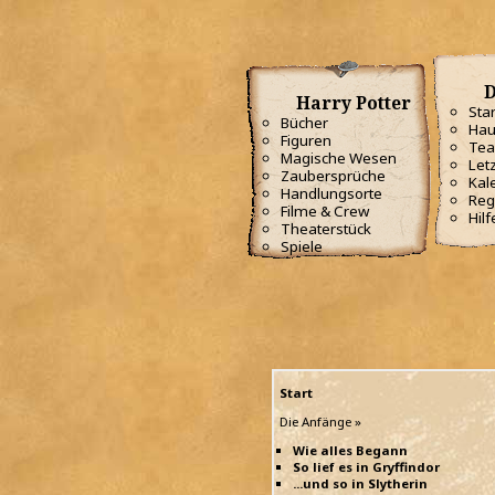
D
Harry Potter
Star
Bücher
Hau
Figuren
Te
Magische Wesen
Letz
Zaubersprüche
Kal
Handlungsorte
Reg
Filme & Crew
Hilf
Theaterstück
Spiele
Start
Die Anfänge »
Wie alles Begann
So lief es in Gryffindor
...und so in Slytherin