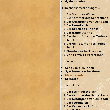
4 Jahre später
Filminhaltsbeschreibungen »
Der Stein der Weisen
Die Kammer des Schreckens
Der Gefangene von Askaban
Der Feuerkelch
Der Orden des Phönix
Der Halbblutprinz
Die Heiligtümer des Todes –
Teil 1
Die Heiligtümer des Todes –
Teil 2
Phantastische Tierwesen
Grindelwalds Verbrechen
Themen »
Schauspieler/innen
Synchronsprecher/innen
Mitwirkende
Drehorte
..nach Film »
Der Stein der Weisen
Die Kammer des Schreckens
Der Gefangene von Askaban
Der Feuerkelch
Der Orden des Phönix
Der Halbblutprinz