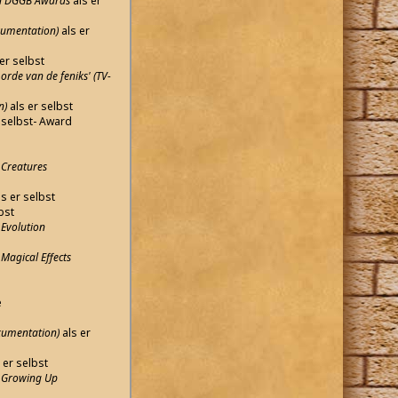
ain DGGB Awards
als er
kumentation)
als er
er selbst
orde van de feniks' (TV-
n)
als er selbst
 selbst- Award
 Creatures
s er selbst
bst
 Evolution
 Magical Effects
e
kumentation)
als er
 er selbst
: Growing Up