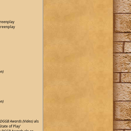
reenplay
creenplay
on)
on)
n DGGB Awards (Video)
als
State of Play'