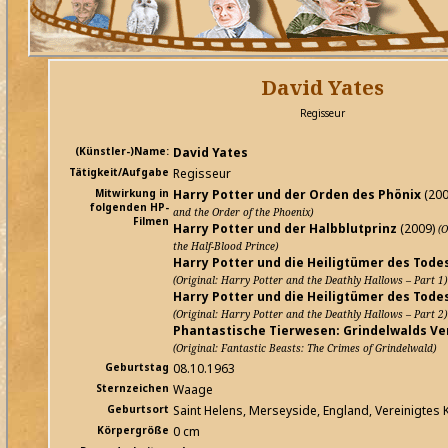
David Yates
Regisseur
(Künstler-)Name:
David Yates
Tätigkeit/Aufgabe
Regisseur
Mitwirkung in
Harry Potter und der Orden des Phönix
(20
folgenden HP-
and the Order of the Phoenix)
Filmen
Harry Potter und der Halbblutprinz
(2009)
(O
the Half-Blood Prince)
Harry Potter und die Heiligtümer des Todes 
(Original: Harry Potter and the Deathly Hallows – Part 1)
Harry Potter und die Heiligtümer des Todes 
(Original: Harry Potter and the Deathly Hallows – Part 2)
Phantastische Tierwesen: Grindelwalds V
(Original: Fantastic Beasts: The Crimes of Grindelwald)
Geburtstag
08.10.1963
Sternzeichen
Waage
Geburtsort
Saint Helens, Merseyside, England, Vereinigtes 
Körpergröße
0 cm