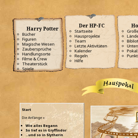
Der HP-FC
Ho
Harry Potter
Startseite
Große
Bücher
Hausprojekte
Lände
Figuren
Team
Biblio
Magische Wesen
Letzte Aktivitäten
Unterr
Zaubersprüche
Kalender
Poka
Handlungsorte
Regeln
Punkt
Filme & Crew
Hilfe
Theaterstück
Spiele
Start
Die Anfänge »
Wie alles Begann
So lief es in Gryffindor
...und so in Slytherin