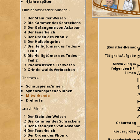
4 Jahre später
Filminhaltsbeschreibungen »
Der Stein der Weisen
Die Kammer des Schreckens
Der Gefangene von Askaban
Der Feuerkelch
Der Orden des Phönix
Der Halbblutprinz
Die Heiligtümer des Todes –
(Künstler-)Name:
V
Teil 1
Die Heiligtümer des Todes –
Tätigkeit/Aufgabe
P
Teil 2
Mitwirkung in
H
Phantastische Tierwesen
folgenden HP-
Grindelwalds Verbrechen
H
Filmen
Themen »
H
1
Schauspieler/innen
Synchronsprecher/innen
P
Mitwirkende
Drehorte
H
2
..nach Film »
P
Der Stein der Weisen
Die Kammer des Schreckens
Geburtstag
_
Der Gefangene von Askaban
Der Feuerkelch
Körpergröße
Der Orden des Phönix
Der Halbblutprinz
Besonderheiten