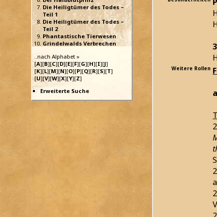
P
Die Heiligtümer des Todes –
H
Teil 1
Die Heiligtümer des Todes –
H
Teil 2
Phantastische Tierwesen
Grindelwalds Verbrechen
3
H
..nach Alphabet »
[
A
][
B
][
C
][
D
][
E
][
F
][
G
][
H
][
I
][
J
]
Weitere Rollen
[
K
][
L
][
M
][
N
][
O
][
P
][
Q
][
R
][
S
][
T
]
[
U
][
V
][
W
][
X
][
Y
][
Z
]
Erweiterte Suche
a
T
2
M
t
S
2
a
2
V
2