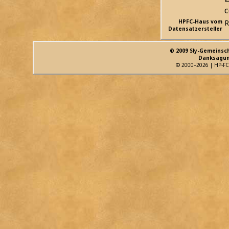
c
HPFC-Haus vom
R
Datensatzersteller
© 2009 Sly-Gemeinsc
Danksagun
© 2000–2026 | HP-FC