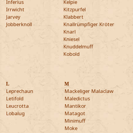
Inferius
Kelpie
Irrwicht
Kitzpurfel
Jarvey
Klabbert
Jobberknoll
Knallrümpfiger Kröter
Knarl
Kniesel
Knuddelmuff
Kobold
L
M
Leprechaun
Mackeliger Malaclaw
Letifold
Maledictus
Leucrotta
Mantikor
Lobalug
Matagot
Minimuff
Moke