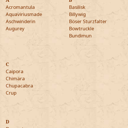
Acromantula
Basilisk
Aquaviriusmade
Billywig
Aschwinderin
Böser Sturzfalter
Augurey
Bowtruckle
Bundimun
C
Caipora
Chimära
Chupacabra
Crup
D