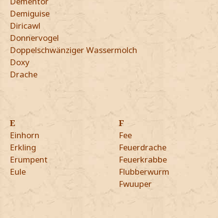
Dementor
Demiguise
Diricawl
Donnervogel
Doppelschwänziger Wassermolch
Doxy
Drache
E
F
Einhorn
Fee
Erkling
Feuerdrache
Erumpent
Feuerkrabbe
Eule
Flubberwurm
Fwuuper