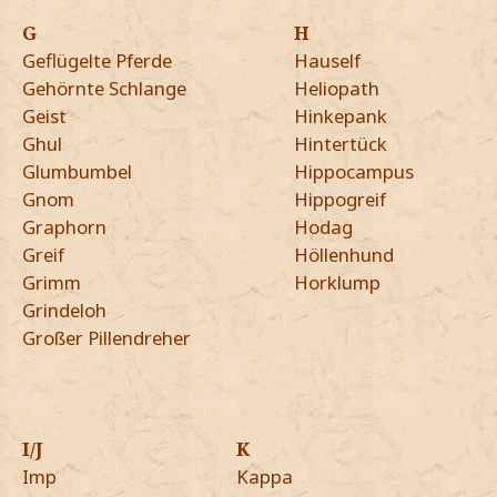
G
H
Geflügelte Pferde
Hauself
Gehörnte Schlange
Heliopath
Geist
Hinkepank
Ghul
Hintertück
Glumbumbel
Hippocampus
Gnom
Hippogreif
Graphorn
Hodag
Greif
Höllenhund
Grimm
Horklump
Grindeloh
Großer Pillendreher
I/J
K
Imp
Kappa