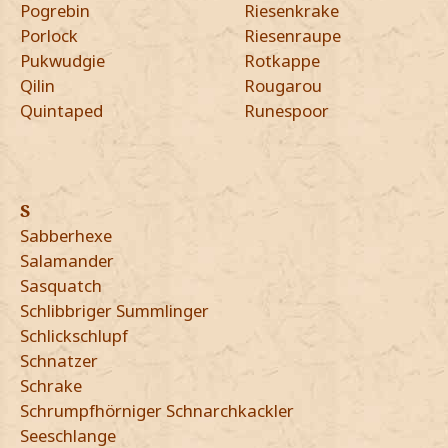
Pogrebin
Riesenkrake
Porlock
Riesenraupe
Pukwudgie
Rotkappe
Qilin
Rougarou
Quintaped
Runespoor
S
Sabberhexe
Salamander
Sasquatch
Schlibbriger Summlinger
Schlickschlupf
Schnatzer
Schrake
Schrumpfhörniger Schnarchkackler
Seeschlange