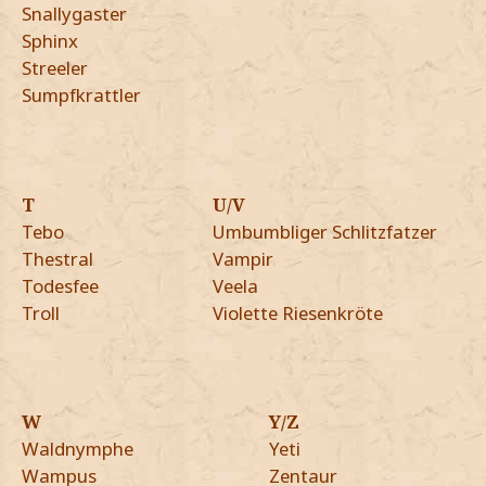
Snallygaster
Sphinx
Streeler
Sumpfkrattler
T
U/V
Tebo
Umbumbliger Schlitzfatzer
Thestral
Vampir
Todesfee
Veela
Troll
Violette Riesenkröte
W
Y/Z
Waldnymphe
Yeti
Wampus
Zentaur