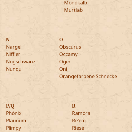
Mondkalb
Murtlab
N
O
Nargel
Obscurus
Niffler
Occamy
Nogschwanz
Oger
Nundu
Oni
Orangefarbene Schnecke
P/Q
R
Phönix
Ramora
Plaunum
Re'em
Plimpy
Riese