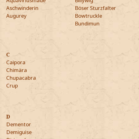
Aquaviriusmade
Billywig
Aschwinderin
Böser Sturzfalter
Augurey
Bowtruckle
Bundimun
C
Caipora
Chimära
Chupacabra
Crup
D
Dementor
Demiguise