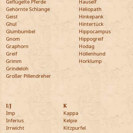
Geflügelte Pferde
Hauself
Gehörnte Schlange
Heliopath
Geist
Hinkepank
Ghul
Hintertück
Glumbumbel
Hippocampus
Gnom
Hippogreif
Graphorn
Hodag
Greif
Höllenhund
Grimm
Horklump
Grindeloh
Großer Pillendreher
I/J
K
Imp
Kappa
Inferius
Kelpie
Irrwicht
Kitzpurfel