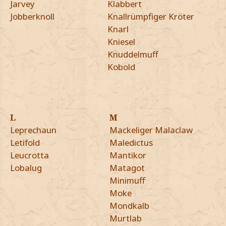
Jarvey
Klabbert
Jobberknoll
Knallrümpfiger Kröter
Knarl
Kniesel
Knuddelmuff
Kobold
L
M
Leprechaun
Mackeliger Malaclaw
Letifold
Maledictus
Leucrotta
Mantikor
Lobalug
Matagot
Minimuff
Moke
Mondkalb
Murtlab