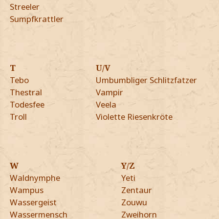
Streeler
Sumpfkrattler
T
U/V
Tebo
Umbumbliger Schlitzfatzer
Thestral
Vampir
Todesfee
Veela
Troll
Violette Riesenkröte
W
Y/Z
Waldnymphe
Yeti
Wampus
Zentaur
Wassergeist
Zouwu
Wassermensch
Zweihorn