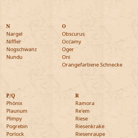
N
O
Nargel
Obscurus
Niffler
Occamy
Nogschwanz
Oger
Nundu
Oni
Orangefarbene Schnecke
P/Q
R
Phönix
Ramora
Plaunum
Re'em
Plimpy
Riese
Pogrebin
Riesenkrake
Porlock
Riesenraupe