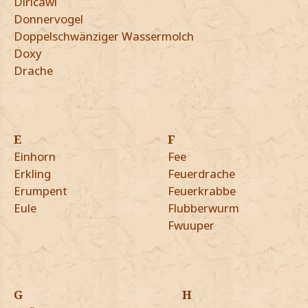
Diricawl
Donnervogel
Doppelschwänziger Wassermolch
Doxy
Drache
E
F
Einhorn
Fee
Erkling
Feuerdrache
Erumpent
Feuerkrabbe
Eule
Flubberwurm
Fwuuper
G
H