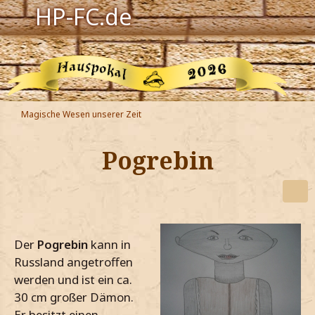
HP-FC.de
Navigation
Harry Potter
Der HP-FC
Magische Wesen unserer Zeit
Hogwarts
Pogrebin
Zauberwelt
Willkommen
Der
Pogrebin
kann in
Jetzt Fanclub-Mitglied werden!
Russland angetroffen
werden und ist ein ca.
30 cm großer Dämon.
Er besitzt einen