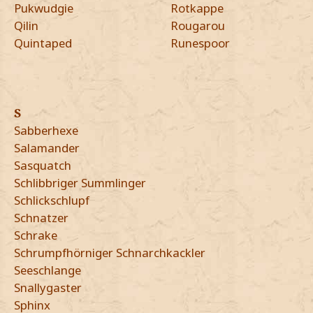
Pukwudgie
Rotkappe
Qilin
Rougarou
Quintaped
Runespoor
S
Sabberhexe
Salamander
Sasquatch
Schlibbriger Summlinger
Schlickschlupf
Schnatzer
Schrake
Schrumpfhörniger Schnarchkackler
Seeschlange
Snallygaster
Sphinx