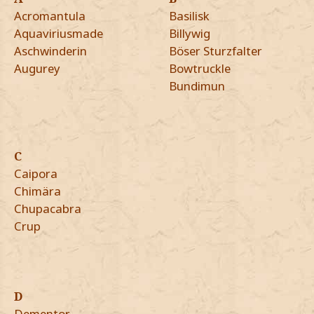
Acromantula
Basilisk
Aquaviriusmade
Billywig
Aschwinderin
Böser Sturzfalter
Augurey
Bowtruckle
Bundimun
C
Caipora
Chimära
Chupacabra
Crup
D
Dementor