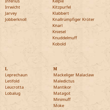
Inferius
Kelpie
Irrwicht
Kitzpurfel
Jarvey
Klabbert
Jobberknoll
Knallrümpfiger Kröter
Knarl
Kniesel
Knuddelmuff
Kobold
L
M
Leprechaun
Mackeliger Malaclaw
Letifold
Maledictus
Leucrotta
Mantikor
Lobalug
Matagot
Minimuff
Moke