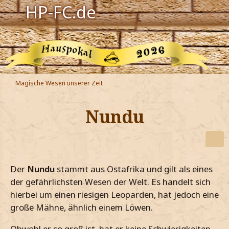
HP-FC.de
Navigation
Harry Potter
Der HP-FC
Magische Wesen unserer Zeit
Hogwarts
Nundu
Zauberwelt
Willkommen
Der
Nundu
stammt aus Ostafrika und gilt als eines
Jetzt Fanclub-Mitglied werden!
der gefährlichsten Wesen der Welt. Es handelt sich
hierbei um einen riesigen Leoparden, hat jedoch eine
große Mähne, ähnlich einem Löwen.
Obwohl er so groß ist, hat er keine Schwierigkeiten