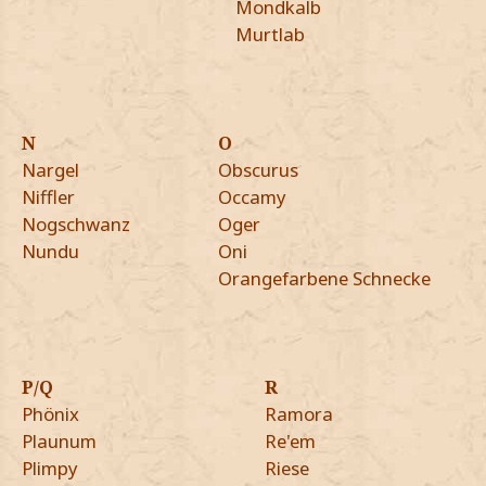
Mondkalb
Murtlab
N
O
Nargel
Obscurus
Niffler
Occamy
Nogschwanz
Oger
Nundu
Oni
Orangefarbene Schnecke
P/Q
R
Phönix
Ramora
Plaunum
Re'em
Plimpy
Riese