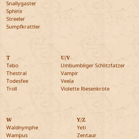
Snallygaster
Sphinx
Streeler
Sumpfkrattler
T
U/V
Tebo
Umbumbliger Schlitzfatzer
Thestral
Vampir
Todesfee
Veela
Troll
Violette Riesenkröte
W
Y/Z
Waldnymphe
Yeti
Wampus
Zentaur