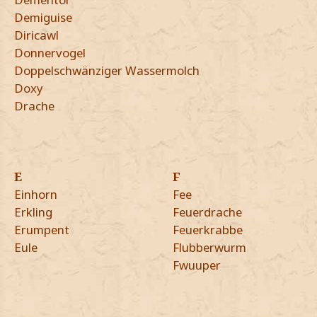
Demiguise
Diricawl
Donnervogel
Doppelschwänziger Wassermolch
Doxy
Drache
E
F
Einhorn
Fee
Erkling
Feuerdrache
Erumpent
Feuerkrabbe
Eule
Flubberwurm
Fwuuper