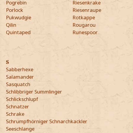
Pogrebin
Riesenkrake
Porlock
Riesenraupe
Pukwudgie
Rotkappe
Qilin
Rougarou
Quintaped
Runespoor
S
Sabberhexe
Salamander
Sasquatch
Schlibbriger Summlinger
Schlickschlupf
Schnatzer
Schrake
Schrumpfhörniger Schnarchkackler
Seeschlange