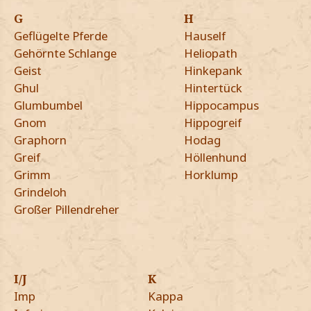
G
H
Geflügelte Pferde
Hauself
Gehörnte Schlange
Heliopath
Geist
Hinkepank
Ghul
Hintertück
Glumbumbel
Hippocampus
Gnom
Hippogreif
Graphorn
Hodag
Greif
Höllenhund
Grimm
Horklump
Grindeloh
Großer Pillendreher
I/J
K
Imp
Kappa