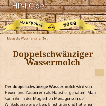
HP-FC.de
Navigation
Harry Potter
Der HP-FC
Magische Wesen unserer Zeit
Hogwarts
Doppelschwänziger
Zauberwelt
Wassermolch
Willkommen
Jetzt Fanclub-Mitglied werden!
Der
doppelschwänzige Wassermolch
wird von
Hexen und Zauberern als Haustier gehalten. Man
kann ihn in der Magischen Menagerie in der
Winkelgasse erwerben. Er ist grün und hat einen