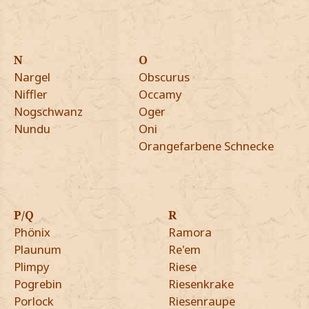
N
O
Nargel
Obscurus
Niffler
Occamy
Nogschwanz
Oger
Nundu
Oni
Orangefarbene Schnecke
P/Q
R
Phönix
Ramora
Plaunum
Re'em
Plimpy
Riese
Pogrebin
Riesenkrake
Porlock
Riesenraupe