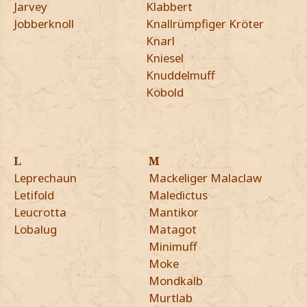
Jarvey
Klabbert
Jobberknoll
Knallrümpfiger Kröter
Knarl
Kniesel
Knuddelmuff
Kobold
L
M
Leprechaun
Mackeliger Malaclaw
Letifold
Maledictus
Leucrotta
Mantikor
Lobalug
Matagot
Minimuff
Moke
Mondkalb
Murtlab