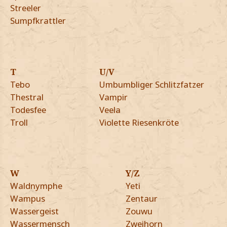
Streeler
Sumpfkrattler
T
U/V
Tebo
Umbumbliger Schlitzfatzer
Thestral
Vampir
Todesfee
Veela
Troll
Violette Riesenkröte
W
Y/Z
Waldnymphe
Yeti
Wampus
Zentaur
Wassergeist
Zouwu
Wassermensch
Zweihorn