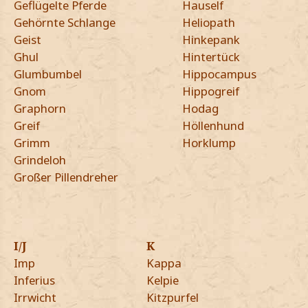
Geflügelte Pferde
Hauself
Gehörnte Schlange
Heliopath
Geist
Hinkepank
Ghul
Hintertück
Glumbumbel
Hippocampus
Gnom
Hippogreif
Graphorn
Hodag
Greif
Höllenhund
Grimm
Horklump
Grindeloh
Großer Pillendreher
I/J
K
Imp
Kappa
Inferius
Kelpie
Irrwicht
Kitzpurfel