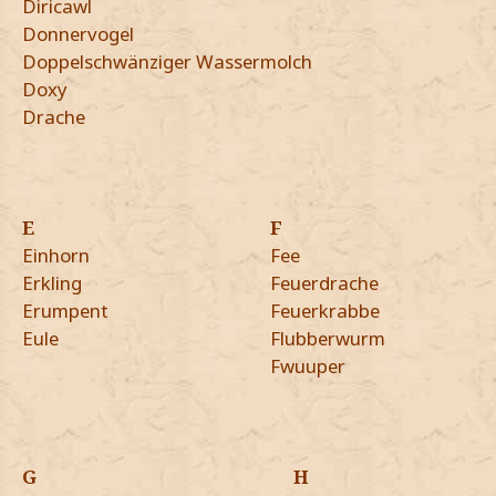
Diricawl
Donnervogel
Doppelschwänziger Wassermolch
Doxy
Drache
E
F
Einhorn
Fee
Erkling
Feuerdrache
Erumpent
Feuerkrabbe
Eule
Flubberwurm
Fwuuper
G
H