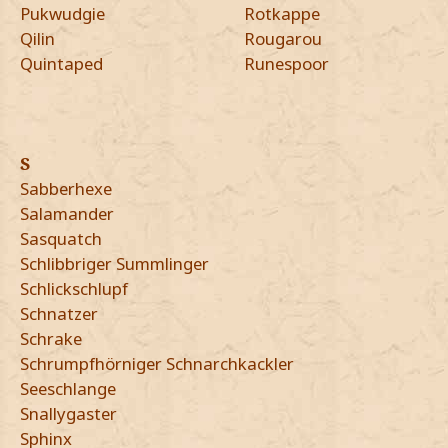
Pukwudgie
Rotkappe
Qilin
Rougarou
Quintaped
Runespoor
S
Sabberhexe
Salamander
Sasquatch
Schlibbriger Summlinger
Schlickschlupf
Schnatzer
Schrake
Schrumpfhörniger Schnarchkackler
Seeschlange
Snallygaster
Sphinx