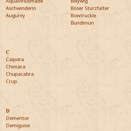
Aquaviriusmade
Billywig
Aschwinderin
Böser Sturzfalter
Augurey
Bowtruckle
Bundimun
C
Caipora
Chimära
Chupacabra
Crup
D
Dementor
Demiguise