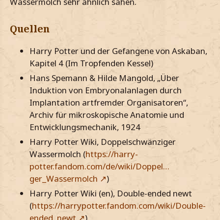
Wassermolch sehr ähnlich sahen.
Quellen
Harry Potter und der Gefangene von Askaban,
Kapitel 4 (Im Tropfenden Kessel)
Hans Spemann & Hilde Mangold, „Über
Induktion von Embryonalanlagen durch
Implantation artfremder Organisatoren“,
Archiv für mikroskopische Anatomie und
Entwicklungsmechanik, 1924
Harry Potter Wiki, Doppelschwänziger
Wassermolch (
https://harry-
potter.fandom.com/de/wiki/Doppel…
ger_Wassermolch
)
Harry Potter Wiki (en), Double-ended newt
(
https://harrypotter.fandom.com/wiki/Double-
ended_newt
)