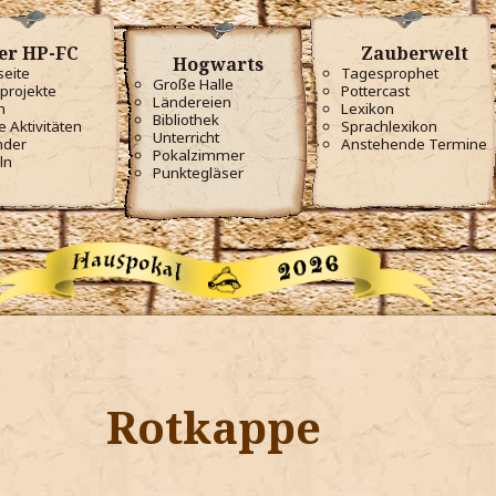
er HP-FC
Zauberwelt
Hogwarts
seite
Tagesprophet
Große Halle
projekte
Pottercast
Ländereien
m
Lexikon
Bibliothek
e Aktivitäten
Sprachlexikon
Unterricht
nder
Anstehende Termine
Pokalzimmer
ln
Punktegläser
Rotkappe