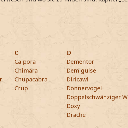
C
D
Caipora
Dementor
Chimära
Demiguise
r
Chupacabra
Diricawl
Crup
Donnervogel
Doppelschwänziger W
Doxy
Drache