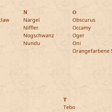
N
O
claw
Nargel
Obscurus
Niffler
Occamy
Nogschwanz
Oger
Nundu
Oni
Orangefarbene 
T
Tebo