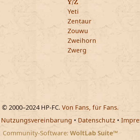
Y/Z
Yeti
Zentaur
Zouwu
Zweihorn
Zwerg
© 2000–2024 HP-FC.
Von Fans, für Fans.
•
Nutzungsvereinbarung
•
Datenschutz
•
Impr
Community-Software:
WoltLab Suite™