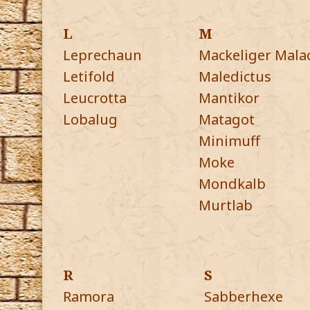
L
M
Leprechaun
Mackeliger Mala
Letifold
Maledictus
Leucrotta
Mantikor
Lobalug
Matagot
Minimuff
Moke
Mondkalb
Murtlab
R
S
Ramora
Sabberhexe