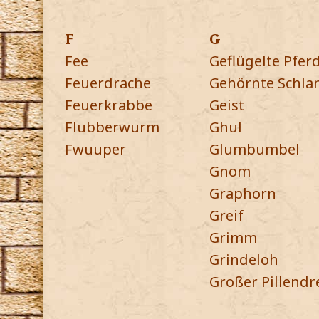
F
G
Fee
Geflügelte Pfer
Feuerdrache
Gehörnte Schla
Feuerkrabbe
Geist
Flubberwurm
Ghul
Fwuuper
Glumbumbel
Gnom
Graphorn
Greif
Grimm
Grindeloh
Großer Pillendr