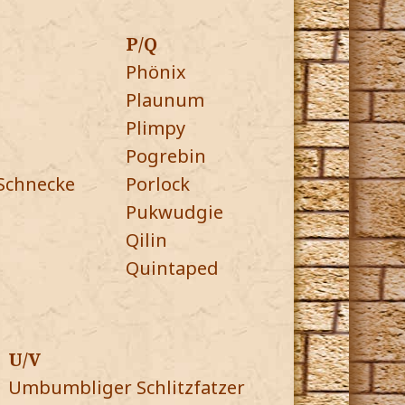
P/Q
Phönix
Plaunum
Plimpy
Pogrebin
Schnecke
Porlock
Pukwudgie
Qilin
Quintaped
U/V
Umbumbliger Schlitzfatzer