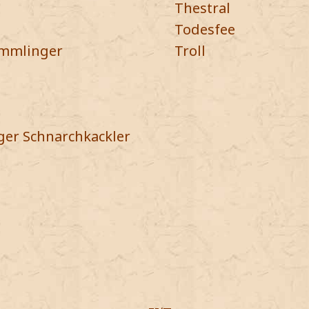
Thestral
Todesfee
ummlinger
Troll
er Schnarchkackler