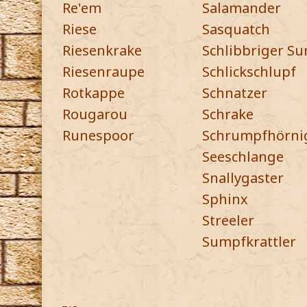
Re'em
Salamander
Riese
Sasquatch
Riesenkrake
Schlibbriger S
Riesenraupe
Schlickschlupf
Rotkappe
Schnatzer
Rougarou
Schrake
Runespoor
Schrumpfhörnig
Seeschlange
Snallygaster
Sphinx
Streeler
Sumpfkrattler