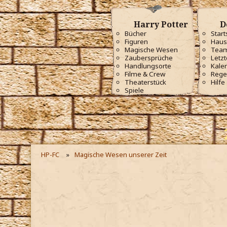
Harry Potter
D
Bücher
Start
Figuren
Haus
Magische Wesen
Tea
Zaubersprüche
Letzt
Handlungsorte
Kale
Filme & Crew
Rege
Theaterstück
Hilfe
Spiele
HP-FC
Magische Wesen unserer Zeit