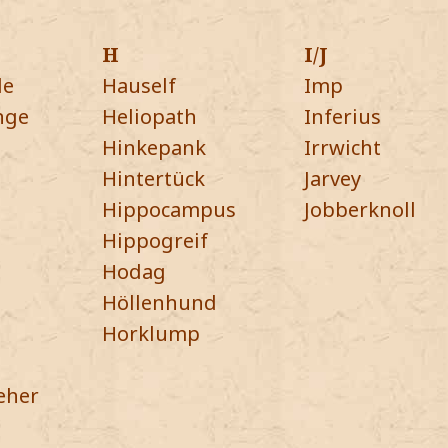
H
I/J
de
Hauself
Imp
nge
Heliopath
Inferius
Hinkepank
Irrwicht
Hintertück
Jarvey
Hippocampus
Jobberknoll
Hippogreif
Hodag
Höllenhund
Horklump
eher