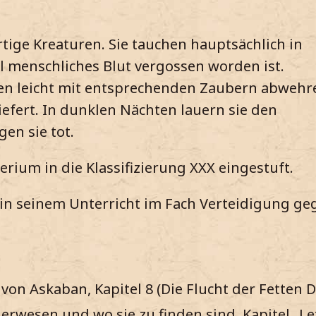
artige Kreaturen. Sie tauchen hauptsächlich in
l menschliches Blut vergossen worden ist.
n leicht mit entsprechenden Zaubern abwehr
iefert. In dunklen Nächten lauern sie den
en sie tot.
ium in die Klassifizierung XXX eingestuft.
in seinem Unterricht im Fach Verteidigung ge
on Askaban, Kapitel 8 (Die Flucht der Fetten 
erwesen und wo sie zu finden sind, Kapitel „L