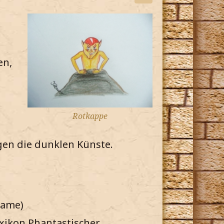
en,
Rotkappe
gen die dunklen Künste.
Dame)
exikon Phantastischer