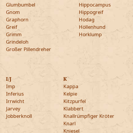
Glumbumbel
Hippocampus
Gnom
Hippogreif
Graphorn
Hodag
Greif
Höllenhund
Grimm
Horklump
Grindeloh
Großer Pillendreher
I/J
K
Imp
Kappa
Inferius
Kelpie
Irrwicht
Kitzpurfel
Jarvey
Klabbert
Jobberknoll
Knallrümpfiger Kröter
Knarl
Kniesel