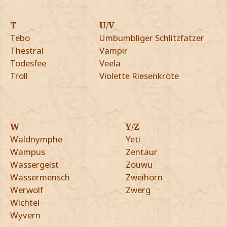
T
U/V
Tebo
Umbumbliger Schlitzfatzer
Thestral
Vampir
Todesfee
Veela
Troll
Violette Riesenkröte
W
Y/Z
Waldnymphe
Yeti
Wampus
Zentaur
Wassergeist
Zouwu
Wassermensch
Zweihorn
Werwolf
Zwerg
Wichtel
Wyvern