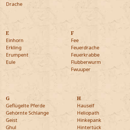
Drache
E
F
Einhorn
Fee
Erkling
Feuerdrache
Erumpent
Feuerkrabbe
Eule
Flubberwurm
Fwuuper
G
H
Geflügelte Pferde
Hauself
Gehörnte Schlange
Heliopath
Geist
Hinkepank
Ghul
Hintertück