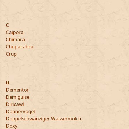
C
Caipora
Chimära
Chupacabra
Crup
D
Dementor
Demiguise
Diricawl
Donnervogel
Doppelschwänziger Wassermolch
Doxy