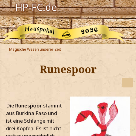
HP-FC.de
Navigation
Harry Potter
Der HP-FC
Magische Wesen unserer Zeit
Hogwarts
Runespoor
Zauberwelt
Willkommen
Die
Runespoor
stammt
Jetzt Fanclub-Mitglied werden!
aus Burkina Faso und
ist eine Schlange mit
drei Köpfen. Es ist nicht
weiter ungewöhnlich,