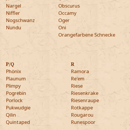
Nargel
Obscurus
Niffler
Occamy
Nogschwanz
Oger
Nundu
Oni
Orangefarbene Schnecke
P/Q
R
Phönix
Ramora
Plaunum
Re'em
Plimpy
Riese
Pogrebin
Riesenkrake
Porlock
Riesenraupe
Pukwudgie
Rotkappe
Qilin
Rougarou
Quintaped
Runespoor