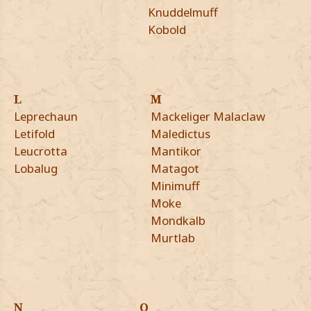
Knuddelmuff
Kobold
L
M
Leprechaun
Mackeliger Malaclaw
Letifold
Maledictus
Leucrotta
Mantikor
Lobalug
Matagot
Minimuff
Moke
Mondkalb
Murtlab
N
O