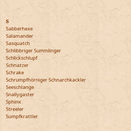
S
Sabberhexe
Salamander
Sasquatch
Schlibbriger Summlinger
Schlickschlupf
Schnatzer
Schrake
Schrumpfhörniger Schnarchkackler
Seeschlange
Snallygaster
Sphinx
Streeler
Sumpfkrattler