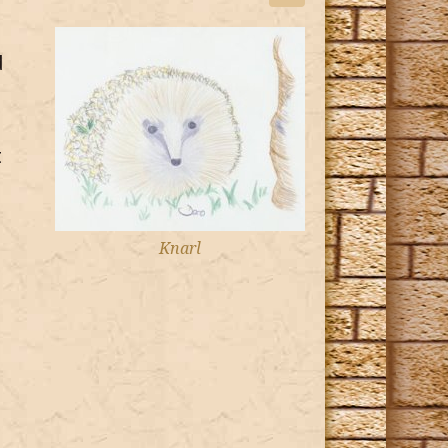
d
t
Knarl