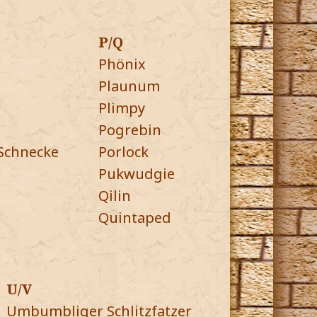
P/Q
Phönix
Plaunum
Plimpy
Pogrebin
Schnecke
Porlock
Pukwudgie
Qilin
Quintaped
U/V
Umbumbliger Schlitzfatzer