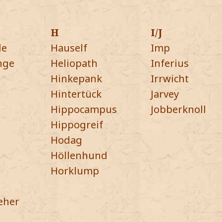
H
I/J
de
Hauself
Imp
nge
Heliopath
Inferius
Hinkepank
Irrwicht
Hintertück
Jarvey
Hippocampus
Jobberknoll
Hippogreif
Hodag
Höllenhund
Horklump
eher