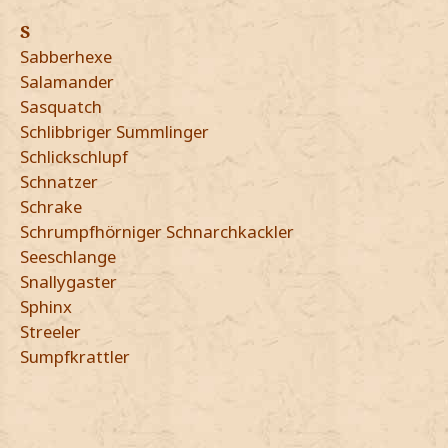
S
Sabberhexe
Salamander
Sasquatch
Schlibbriger Summlinger
Schlickschlupf
Schnatzer
Schrake
Schrumpfhörniger Schnarchkackler
Seeschlange
Snallygaster
Sphinx
Streeler
Sumpfkrattler