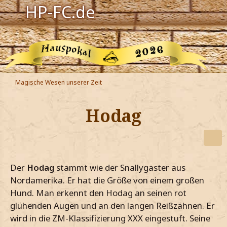
HP-FC.de
Navigation
Harry Potter
Der HP-FC
Magische Wesen unserer Zeit
Hogwarts
Hodag
Zauberwelt
Willkommen
Der
Hodag
stammt wie der Snallygaster aus
Jetzt Fanclub-Mitglied werden!
Nordamerika. Er hat die Größe von einem großen
Hund. Man erkennt den Hodag an seinen rot
glühenden Augen und an den langen Reißzähnen. Er
wird in die ZM-Klassifizierung XXX eingestuft. Seine