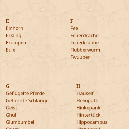
E
F
Einhorn
Fee
Erkling
Feuerdrache
Erumpent
Feuerkrabbe
Eule
Flubberwurm
Fwuuper
G
H
Geflügelte Pferde
Hauself
Gehörnte Schlange
Heliopath
Geist
Hinkepank
Ghul
Hintertück
Glumbumbel
Hippocampus