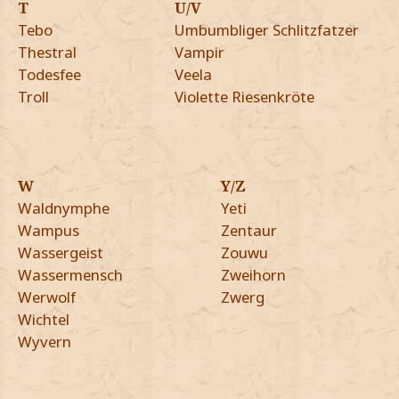
T
U/V
Tebo
Umbumbliger Schlitzfatzer
Thestral
Vampir
Todesfee
Veela
Troll
Violette Riesenkröte
W
Y/Z
Waldnymphe
Yeti
Wampus
Zentaur
Wassergeist
Zouwu
Wassermensch
Zweihorn
Werwolf
Zwerg
Wichtel
Wyvern