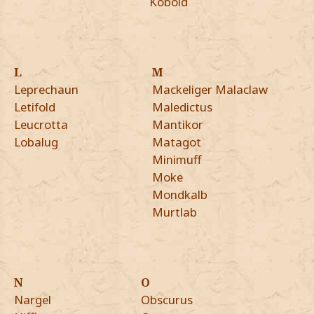
Kobold
L
M
Leprechaun
Mackeliger Malaclaw
Letifold
Maledictus
Leucrotta
Mantikor
Lobalug
Matagot
Minimuff
Moke
Mondkalb
Murtlab
N
O
Nargel
Obscurus