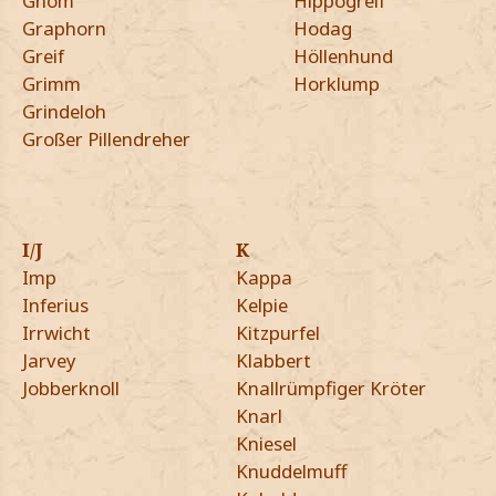
Gnom
Hippogreif
Graphorn
Hodag
Greif
Höllenhund
Grimm
Horklump
Grindeloh
Großer Pillendreher
I/J
K
Imp
Kappa
Inferius
Kelpie
Irrwicht
Kitzpurfel
Jarvey
Klabbert
Jobberknoll
Knallrümpfiger Kröter
Knarl
Kniesel
Knuddelmuff