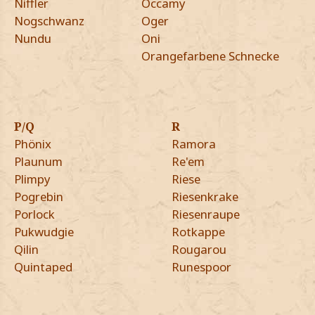
Niffler
Occamy
Nogschwanz
Oger
Nundu
Oni
Orangefarbene Schnecke
P/Q
R
Phönix
Ramora
Plaunum
Re'em
Plimpy
Riese
Pogrebin
Riesenkrake
Porlock
Riesenraupe
Pukwudgie
Rotkappe
Qilin
Rougarou
Quintaped
Runespoor