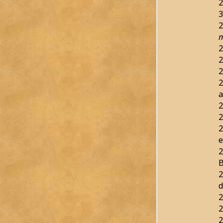
2
3
2
m
2
2
2
2
a
2
2
2
e
2
B
2
d
2
2
2