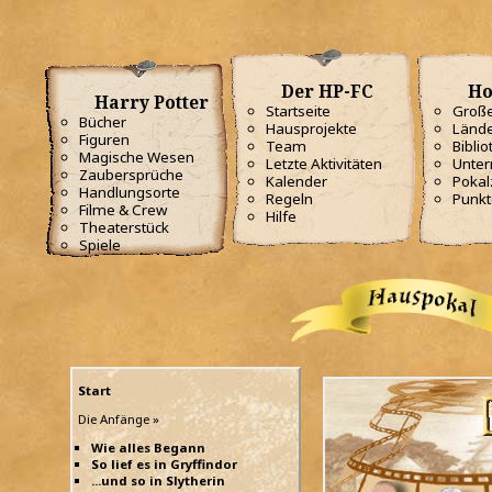
Der HP-FC
Ho
Harry Potter
Startseite
Große
Bücher
Hausprojekte
Lände
Figuren
Team
Biblio
Magische Wesen
Letzte Aktivitäten
Unterr
Zaubersprüche
Kalender
Poka
Handlungsorte
Regeln
Punkt
Filme & Crew
Hilfe
Theaterstück
Spiele
Start
Die Anfänge »
Wie alles Begann
So lief es in Gryffindor
...und so in Slytherin