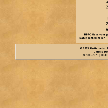
a
2
T
2
e
HPFC-Haus vom
R
Datensatzersteller
© 2009 Sly-Gemeinsc
Danksagun
© 2000–2026 | HP-FC