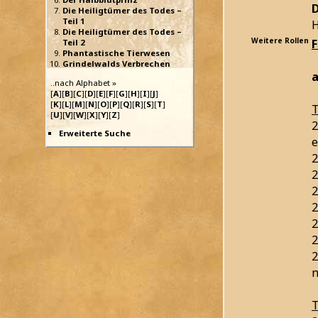
D
Die Heiligtümer des Todes –
Teil 1
H
Die Heiligtümer des Todes –
Weitere Rollen
Teil 2
Phantastische Tierwesen
Grindelwalds Verbrechen
a
..nach Alphabet »
[
A
][
B
][
C
][
D
][
E
][
F
][
G
][
H
][
I
][
J
]
[
K
][
L
][
M
][
N
][
O
][
P
][
Q
][
R
][
S
][
T
]
T
[
U
][
V
][
W
][
X
][
Y
][
Z
]
2
Erweiterte Suche
e
2
2
2
2
2
2
2
n
T