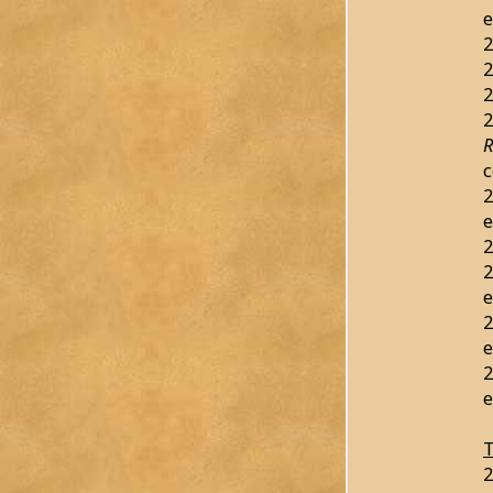
e
2
2
2
2
R
c
2
e
2
2
e
2
e
2
e
T
2