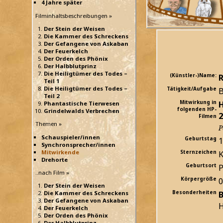
4 Jahre später
Filminhaltsbeschreibungen »
Der Stein der Weisen
Die Kammer des Schreckens
Der Gefangene von Askaban
Der Feuerkelch
Der Orden des Phönix
Der Halbblutprinz
Die Heiligtümer des Todes –
(Künstler-)Name:
R
Teil 1
Die Heiligtümer des Todes –
Tätigkeit/Aufgabe
B
Teil 2
Mitwirkung in
H
Phantastische Tierwesen
folgenden HP-
Grindelwalds Verbrechen
2
Filmen
Themen »
P
Schauspieler/innen
Geburtstag
1
Synchronsprecher/innen
Mitwirkende
Sternzeichen
K
Drehorte
Geburtsort
P
..nach Film »
Körpergröße
Der Stein der Weisen
Besonderheiten
B
Die Kammer des Schreckens
Der Gefangene von Askaban
H
Der Feuerkelch
Der Orden des Phönix
Der Halbblutprinz