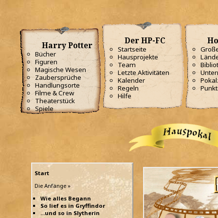
Der HP-FC
Ho
Harry Potter
Startseite
Große
Bücher
Hausprojekte
Lände
Figuren
Team
Biblio
Magische Wesen
Letzte Aktivitäten
Unterr
Zaubersprüche
Kalender
Poka
Handlungsorte
Regeln
Punkt
Filme & Crew
Hilfe
Theaterstück
Spiele
Start
Die Anfänge »
Wie alles Begann
So lief es in Gryffindor
...und so in Slytherin