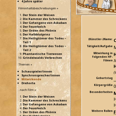
4 Jahre später
Filminhaltsbeschreibungen »
Der Stein der Weisen
Die Kammer des Schreckens
Der Gefangene von Askaban
Der Feuerkelch
Der Orden des Phönix
Der Halbblutprinz
Die Heiligtümer des Todes –
(Künstler-)Name:
C
Teil 1
Die Heiligtümer des Todes –
Tätigkeit/Aufgabe
Teil 2
Mitwirkung in
H
Phantastische Tierwesen
folgenden HP-
Grindelwalds Verbrechen
H
Filmen
Themen »
H
Schauspieler/innen
(
Synchronsprecher/innen
Geburtstag
_
Mitwirkende
Drehorte
Körpergröße
..nach Film »
Besonderheiten
Der Stein der Weisen
H
Die Kammer des Schreckens
H
Der Gefangene von Askaban
Der Feuerkelch
Weitere Rollen
Der Orden des Phönix
Der Halbblutprinz