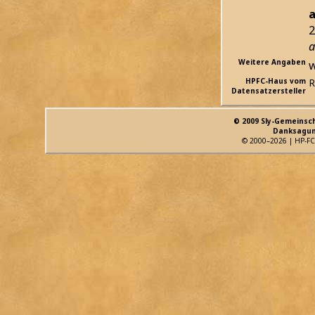
a
2
a
Weitere Angaben
w
HPFC-Haus vom
R
Datensatzersteller
© 2009 Sly-Gemeinsc
Danksagun
© 2000–2026 | HP-FC