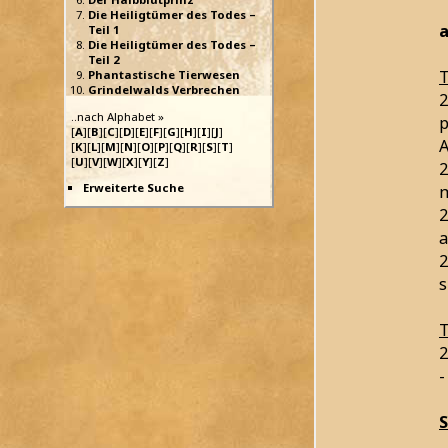
Die Heiligtümer des Todes –
a
Teil 1
Die Heiligtümer des Todes –
Teil 2
T
Phantastische Tierwesen
Grindelwalds Verbrechen
2
..nach Alphabet »
p
[
A
][
B
][
C
][
D
][
E
][
F
][
G
][
H
][
I
][
J
]
A
[
K
][
L
][
M
][
N
][
O
][
P
][
Q
][
R
][
S
][
T
]
[
U
][
V
][
W
][
X
][
Y
][
Z
]
2
Erweiterte Suche
2
a
2
s
T
2
-