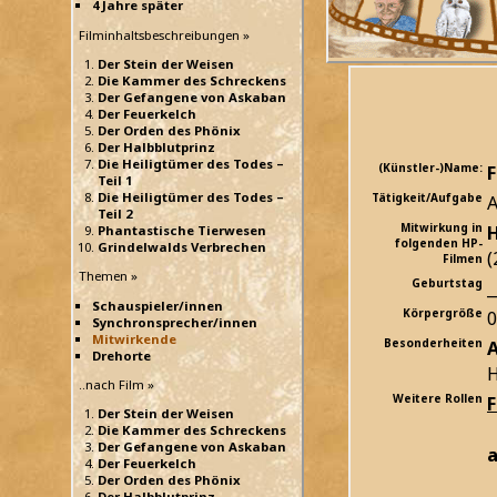
4 Jahre später
Filminhaltsbeschreibungen »
Der Stein der Weisen
Die Kammer des Schreckens
Der Gefangene von Askaban
Der Feuerkelch
Der Orden des Phönix
Der Halbblutprinz
Die Heiligtümer des Todes –
(Künstler-)Name:
F
Teil 1
Die Heiligtümer des Todes –
Tätigkeit/Aufgabe
A
Teil 2
Mitwirkung in
H
Phantastische Tierwesen
folgenden HP-
Grindelwalds Verbrechen
(
Filmen
Themen »
Geburtstag
_
Schauspieler/innen
Körpergröße
Synchronsprecher/innen
Mitwirkende
Besonderheiten
A
Drehorte
H
..nach Film »
Weitere Rollen
Der Stein der Weisen
Die Kammer des Schreckens
Der Gefangene von Askaban
a
Der Feuerkelch
Der Orden des Phönix
Der Halbblutprinz