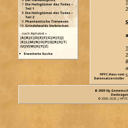
T
Die Heiligtümer des Todes –
2
Teil 1
Die Heiligtümer des Todes –
Teil 2
Phantastische Tierwesen
Grindelwalds Verbrechen
..nach Alphabet »
a
[
A
][
B
][
C
][
D
][
E
][
F
][
G
][
H
][
I
][
J
]
[
K
][
L
][
M
][
N
][
O
][
P
][
Q
][
R
][
S
][
T
]
[
U
][
V
][
W
][
X
][
Y
][
Z
]
T
Erweiterte Suche
2
B
a
HPFC-Haus vom
S
Datensatzersteller
© 2009 Sly-Gemeinsc
Danksagun
© 2000–2026 | HP-FC