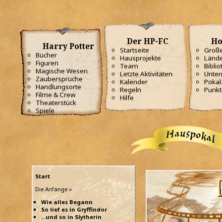
Der HP-FC
Ho
Harry Potter
Startseite
Große
Bücher
Hausprojekte
Lände
Figuren
Team
Biblio
Magische Wesen
Letzte Aktivitäten
Unterr
Zaubersprüche
Kalender
Poka
Handlungsorte
Regeln
Punkt
Filme & Crew
Hilfe
Theaterstück
Spiele
Start
Die Anfänge »
Wie alles Begann
So lief es in Gryffindor
...und so in Slytherin