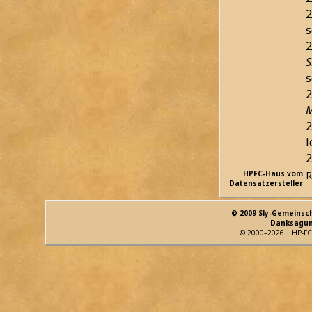
2
s
2
S
s
2
M
2
l
2
HPFC-Haus vom
R
Datensatzersteller
© 2009 Sly-Gemeinsc
Danksagun
© 2000–2026 | HP-FC