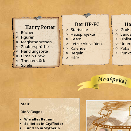
Der HP-FC
Ho
Harry Potter
Startseite
Große
Bücher
Hausprojekte
Lände
Figuren
Team
Biblio
Magische Wesen
Letzte Aktivitäten
Unterr
Zaubersprüche
Kalender
Poka
Handlungsorte
Regeln
Punkt
Filme & Crew
Hilfe
Theaterstück
Spiele
Start
Die Anfänge »
Wie alles Begann
So lief es in Gryffindor
...und so in Slytherin