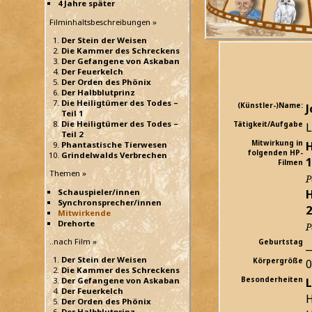
4 Jahre später
Filminhaltsbeschreibungen »
Der Stein der Weisen
Die Kammer des Schreckens
Der Gefangene von Askaban
Der Feuerkelch
Der Orden des Phönix
Der Halbblutprinz
Die Heiligtümer des Todes –
(Künstler-)Name:
J
Teil 1
Die Heiligtümer des Todes –
Tätigkeit/Aufgabe
L
Teil 2
Mitwirkung in
H
Phantastische Tierwesen
folgenden HP-
Grindelwalds Verbrechen
1
Filmen
Themen »
P
H
Schauspieler/innen
Synchronsprecher/innen
2
Mitwirkende
Drehorte
P
..nach Film »
Geburtstag
_
Der Stein der Weisen
Körpergröße
Die Kammer des Schreckens
Besonderheiten
L
Der Gefangene von Askaban
Der Feuerkelch
H
Der Orden des Phönix
Der Halbblutprinz