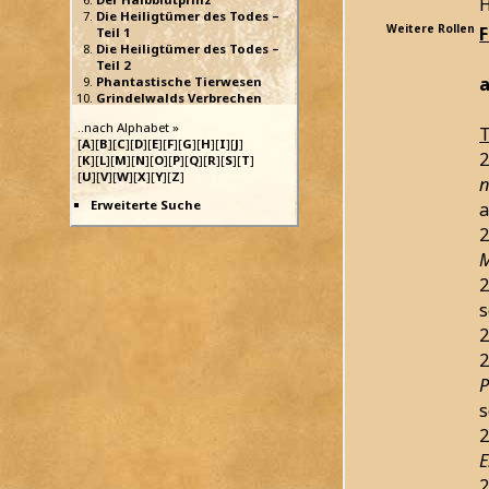
H
Die Heiligtümer des Todes –
Weitere Rollen
Teil 1
Die Heiligtümer des Todes –
Teil 2
a
Phantastische Tierwesen
Grindelwalds Verbrechen
..nach Alphabet »
T
[
A
][
B
][
C
][
D
][
E
][
F
][
G
][
H
][
I
][
J
]
2
[
K
][
L
][
M
][
N
][
O
][
P
][
Q
][
R
][
S
][
T
]
[
U
][
V
][
W
][
X
][
Y
][
Z
]
n
Erweiterte Suche
a
2
M
2
s
2
2
P
s
2
E
2