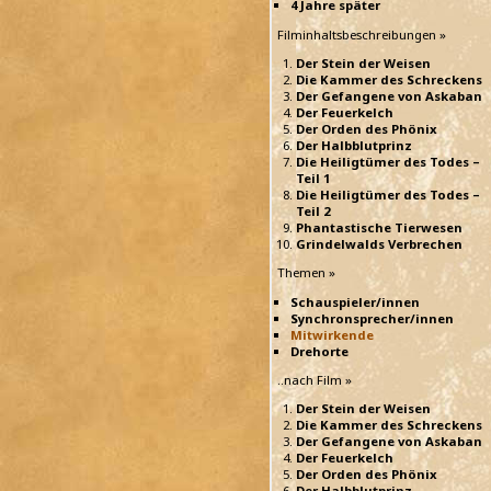
4 Jahre später
Filminhaltsbeschreibungen »
Der Stein der Weisen
Die Kammer des Schreckens
Der Gefangene von Askaban
Der Feuerkelch
Der Orden des Phönix
Der Halbblutprinz
Die Heiligtümer des Todes –
Teil 1
Die Heiligtümer des Todes –
Teil 2
Phantastische Tierwesen
Grindelwalds Verbrechen
Themen »
Schauspieler/innen
Synchronsprecher/innen
Mitwirkende
Drehorte
..nach Film »
Der Stein der Weisen
Die Kammer des Schreckens
Der Gefangene von Askaban
Der Feuerkelch
Der Orden des Phönix
Der Halbblutprinz