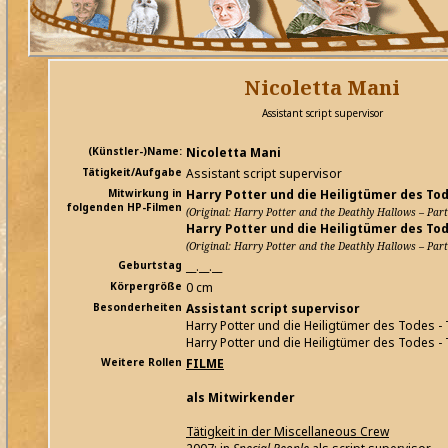
Nicoletta Mani
Assistant script supervisor
(Künstler-)Name:
Nicoletta Mani
Tätigkeit/Aufgabe
Assistant script supervisor
Mitwirkung in
Harry Potter und die Heiligtümer des Tode
folgenden HP-Filmen
(Original: Harry Potter and the Deathly Hallows – Part
Harry Potter und die Heiligtümer des Tode
(Original: Harry Potter and the Deathly Hallows – Part
Geburtstag
__.__.__
Körpergröße
0 cm
Besonderheiten
Assistant script supervisor
Harry Potter und die Heiligtümer des Todes - T
Harry Potter und die Heiligtümer des Todes - T
Weitere Rollen
FILME
als Mitwirkender
Tätigkeit in der Miscellaneous Crew