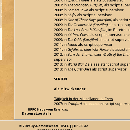
2007: in
Special People
als script supervisor
2007: in
The Stronger (Kurzfilm)
als script supe
2008: in
Somers Town
als script supervisor
2008: in
Shifty
als script supervisor
2008: in
One of Those Days (Kurzfilm)
als script
2009: in
The Taxidermist (Kurzfilm)
als script su
2009: in
The Last Breath (Kurzfilm)
im Bereich co
2009: in
44 Inch Chest
als script supervisor: se
2009: in
The Odds (Kurzfilm)
als script supervis
2011: in
Island
als script supervisor
2011: in
Gefährten alias War Horse
als assistan
2012: in
Zorn der Titanen alias Wrath of the Tita
supervisor
2013: in
World War Z
als assistant script super
2013: in
The Quiet Ones
als script supervisor
SERIEN
als Mitwirkender
Tätigkeit in der Miscellaneous Crew
2007: in
Cranford
als assistant script supervi
HPFC-Haus vom
Ravenclaw
Datensatzersteller
© 2009 Sly-Gemeinschaft HP-FC || HP-FC.de