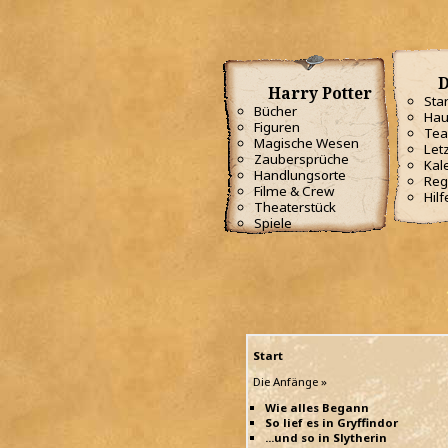
D
Harry Potter
Star
Bücher
Hau
Figuren
Te
Magische Wesen
Letz
Zaubersprüche
Kal
Handlungsorte
Reg
Filme & Crew
Hilf
Theaterstück
Spiele
Start
Die Anfänge »
Wie alles Begann
So lief es in Gryffindor
...und so in Slytherin