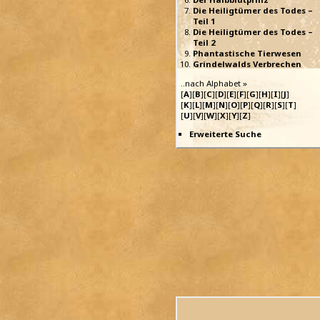
Die Heiligtümer des Todes –
Teil 1
Die Heiligtümer des Todes –
Teil 2
Phantastische Tierwesen
Grindelwalds Verbrechen
..nach Alphabet »
[
A
][
B
][
C
][
D
][
E
][
F
][
G
][
H
][
I
][
J
]
[
K
][
L
][
M
][
N
][
O
][
P
][
Q
][
R
][
S
][
T
]
[
U
][
V
][
W
][
X
][
Y
][
Z
]
Erweiterte Suche