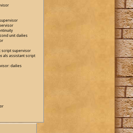
rvisor
 supervisor
pervisor
ntinuity
cond unit dailies
or
t script supervisor
ns
als assistant script
visor: dailies
sor