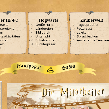
er HP-FC
Hogwarts
Zauberwelt
tseite
Große Halle
Tagesprophet
sprojekte
Ländereien
Pottercast
am
Bibliothek
Lexikon
te Aktivitäten
Unterricht
Sprachlexikon
ender
Pokalzimmer
Anstehende Termine
eln
Punktegläser
e