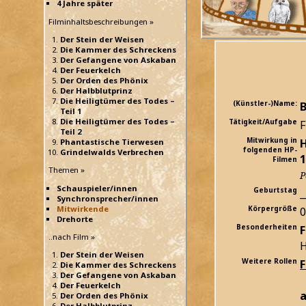
4 Jahre später
Filminhaltsbeschreibungen »
Der Stein der Weisen
Die Kammer des Schreckens
Der Gefangene von Askaban
Der Feuerkelch
Der Orden des Phönix
Der Halbblutprinz
Die Heiligtümer des Todes –
(Künstler-)Name:
Teil 1
Die Heiligtümer des Todes –
Tätigkeit/Aufgabe
F
Teil 2
Mitwirkung in
H
Phantastische Tierwesen
folgenden HP-
Grindelwalds Verbrechen
1
Filmen
Themen »
P
Schauspieler/innen
Geburtstag
_
Synchronsprecher/innen
Mitwirkende
Körpergröße
Drehorte
Besonderheiten
F
..nach Film »
H
Der Stein der Weisen
Weitere Rollen
Die Kammer des Schreckens
Der Gefangene von Askaban
Der Feuerkelch
a
Der Orden des Phönix
Der Halbblutprinz