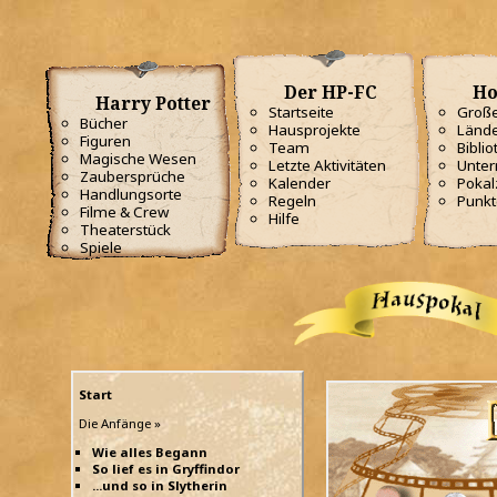
Der HP-FC
Ho
Harry Potter
Startseite
Große
Bücher
Hausprojekte
Lände
Figuren
Team
Biblio
Magische Wesen
Letzte Aktivitäten
Unterr
Zaubersprüche
Kalender
Poka
Handlungsorte
Regeln
Punkt
Filme & Crew
Hilfe
Theaterstück
Spiele
Start
Die Anfänge »
Wie alles Begann
So lief es in Gryffindor
...und so in Slytherin