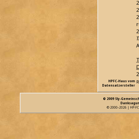
2
2
2
r
2
T
T
D
2
HPFC-Haus vom
R
Datensatzersteller
© 2009 Sly-Gemeinsc
Danksagun
© 2000–2026 | HP-FC