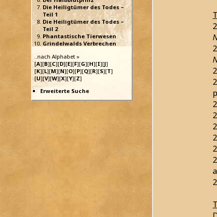
Die Heiligtümer des Todes –
T
Teil 1
Die Heiligtümer des Todes –
2
Teil 2
N
Phantastische Tierwesen
Grindelwalds Verbrechen
2
..nach Alphabet »
N
[
A
][
B
][
C
][
D
][
E
][
F
][
G
][
H
][
I
][
J
]
2
[
K
][
L
][
M
][
N
][
O
][
P
][
Q
][
R
][
S
][
T
]
[
U
][
V
][
W
][
X
][
Y
][
Z
]
2
Erweiterte Suche
p
2
2
2
2
2
2
a
2
T
D