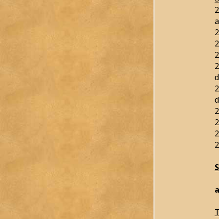
2
a
2
2
2
2
d
2
d
2
2
2
2
a
T