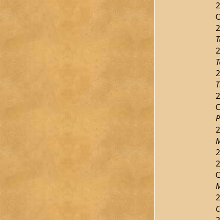
2
C
2
T
2
T
2
T
2
C
P
2
M
2
2
C
M
2
C
2