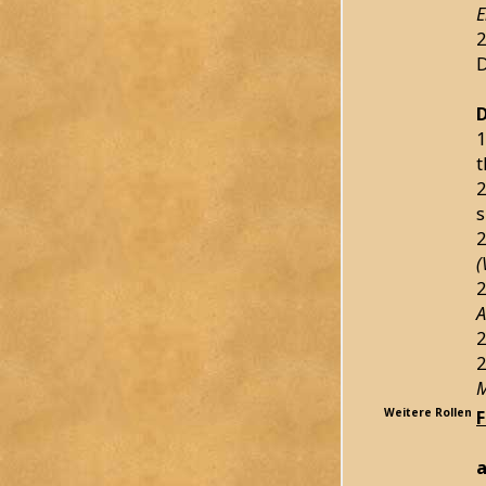
E
2
D
1
t
2
s
2
(
2
A
2
2
M
Weitere Rollen
a