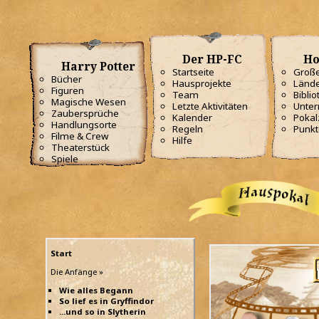
Der HP-FC
Ho
Harry Potter
Startseite
Große
Bücher
Hausprojekte
Lände
Figuren
Team
Biblio
Magische Wesen
Letzte Aktivitäten
Unterr
Zaubersprüche
Kalender
Poka
Handlungsorte
Regeln
Punkt
Filme & Crew
Hilfe
Theaterstück
Spiele
Start
Die Anfänge »
Wie alles Begann
So lief es in Gryffindor
...und so in Slytherin