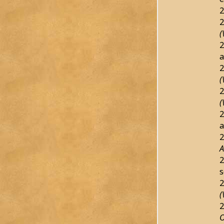
2
2
(
2
a
2
(
2
(
2
a
2
A
2
s
2
(
2
O