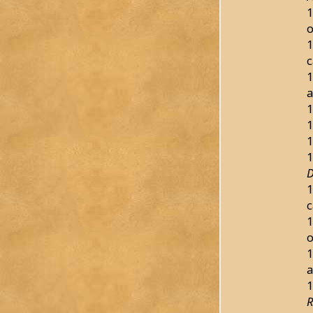
1
o
1
c
1
a
1
1
1
1
D
1
c
1
o
1
a
1
R