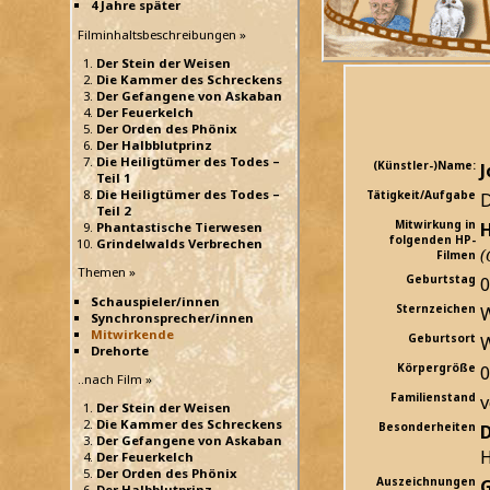
4 Jahre später
Filminhaltsbeschreibungen »
Der Stein der Weisen
Die Kammer des Schreckens
Der Gefangene von Askaban
Der Feuerkelch
Der Orden des Phönix
Der Halbblutprinz
Die Heiligtümer des Todes –
(Künstler-)Name:
J
Teil 1
Die Heiligtümer des Todes –
Tätigkeit/Aufgabe
D
Teil 2
Mitwirkung in
H
Phantastische Tierwesen
folgenden HP-
Grindelwalds Verbrechen
(
Filmen
Themen »
Geburtstag
0
Schauspieler/innen
Sternzeichen
Synchronsprecher/innen
Mitwirkende
Geburtsort
W
Drehorte
Körpergröße
..nach Film »
Familienstand
v
Der Stein der Weisen
Die Kammer des Schreckens
Besonderheiten
D
Der Gefangene von Askaban
H
Der Feuerkelch
Der Orden des Phönix
Auszeichnungen
Der Halbblutprinz