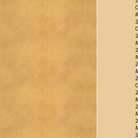
2
C
R
2
C
2
M
2
M
2
M
2
C
2
M
2
M
2
M
2