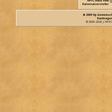
HPFC-Haus vom
G
Datensatzersteller
© 2009 Sly-Gemeinsc
Danksagun
© 2000–2026 | HP-FC