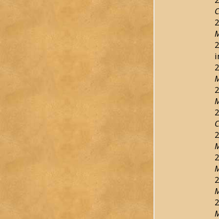
C
2
M
2
2
M
2
M
2
C
2
M
2
M
2
M
2
M