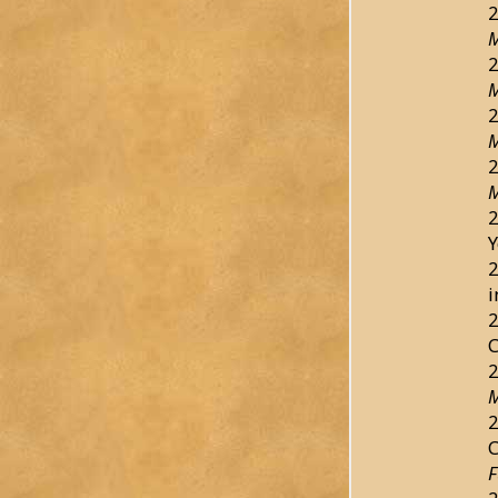
2
M
2
M
2
M
2
M
2
Y
2
2
C
2
M
2
C
F