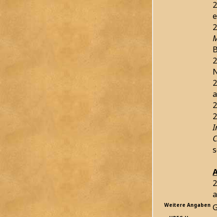
2
e
2
M
B
2
N
2
a
2
2
I
C
s
2
a
Weitere Angaben
G