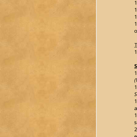
1
1
1
1
o
T
1
1
(
1
S
1
a
1
s
2
e