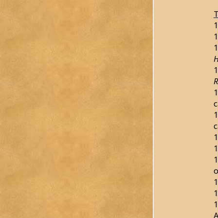
T
1
1
1
H
1
R
1
c
1
c
1
1
1
o
1
1
1
A