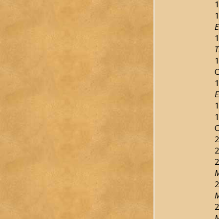
1
1
E
1
T
1
C
1
E
1
1
C
2
2
2
M
2
M
2
M