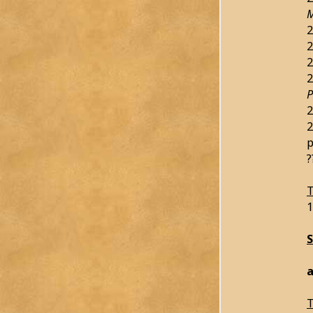
M
2
2
2
2
P
2
2
?
T
1
a
T