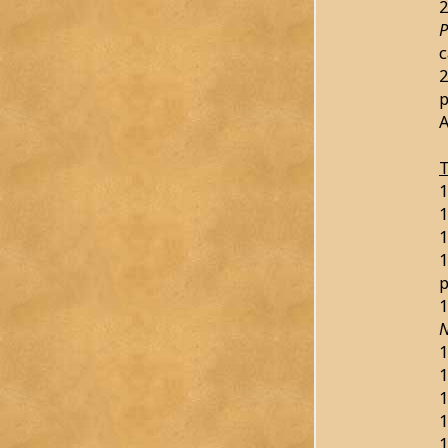
2
P
c
2
p
T
1
1
1
1
1
N
1
1
1
1
1