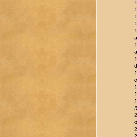
1
1
1
1
1
a
1
a
1
d
1
o
1
1
1
R
2
o
2
2