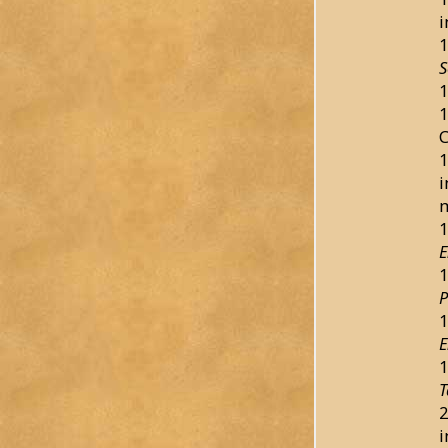
1
S
1
1
C
1
m
1
E
1
P
1
E
1
T
2