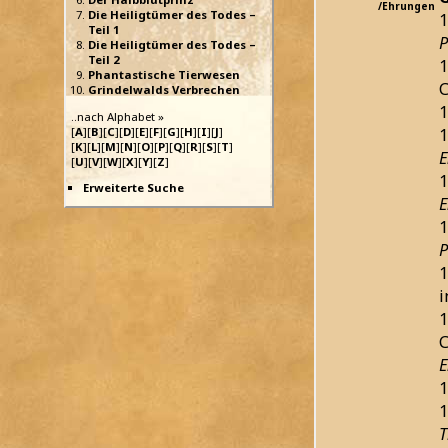
/Ehrungen
Die Heiligtümer des Todes –
1
Teil 1
P
Die Heiligtümer des Todes –
Teil 2
1
Phantastische Tierwesen
C
Grindelwalds Verbrechen
1
..nach Alphabet »
1
[
A
][
B
][
C
][
D
][
E
][
F
][
G
][
H
][
I
][
J
]
[
K
][
L
][
M
][
N
][
O
][
P
][
Q
][
R
][
S
][
T
]
E
[
U
][
V
][
W
][
X
][
Y
][
Z
]
1
Erweiterte Suche
E
1
P
1
1
C
E
1
1
T