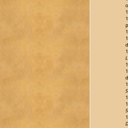
o
1
1
1
1
d
1
L
1
1
d
1
S
1
1
S
1
D