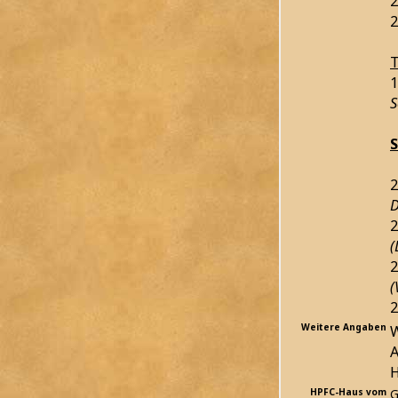
2
2
T
1
S
2
D
2
(
2
(
2
Weitere Angaben
W
A
HPFC-Haus vom
G