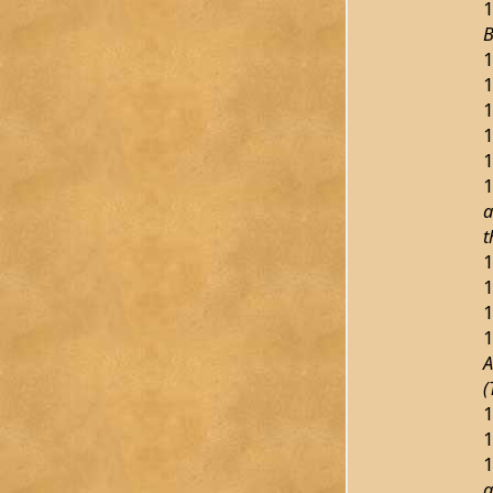
1
B
1
1
1
1
1
1
a
t
1
1
1
1
A
(
1
1
1
a