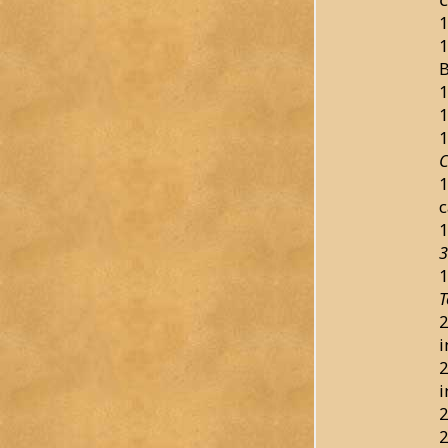
1
1
B
1
1
1
C
1
c
1
3
1
T
2
i
2
i
2
2