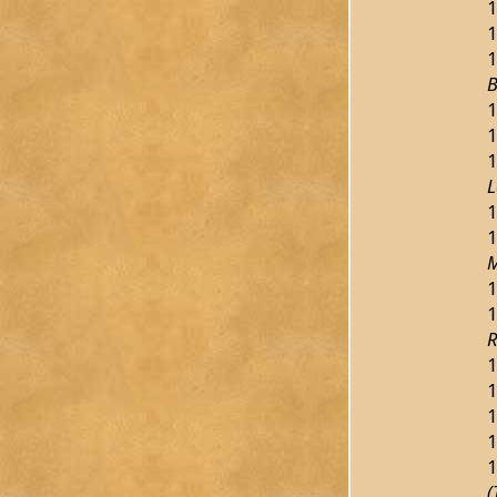
1
1
1
B
1
1
1
L
1
1
M
1
1
R
1
1
1
1
1
(