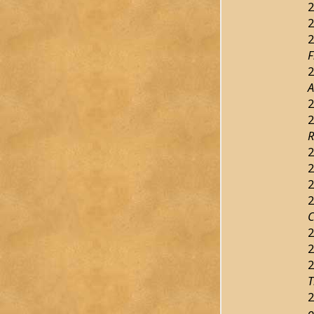
2
2
2
F
2
A
2
2
R
2
2
2
2
C
2
2
2
T
2
o