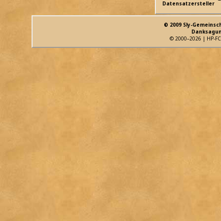
Datensatzersteller
© 2009 Sly-Gemeinsc
Danksagun
© 2000–2026 | HP-FC