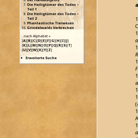
a
Die Heiligtümer des Todes –
Teil 1
Die Heiligtümer des Todes –
1
Teil 2
Phantastische Tierwesen
Grindelwalds Verbrechen
1
..nach Alphabet »
a
[
A
][
B
][
C
][
D
][
E
][
F
][
G
][
H
][
I
][
J
]
[
K
][
L
][
M
][
N
][
O
][
P
][
Q
][
R
][
S
][
T
]
1
[
U
][
V
][
W
][
X
][
Y
][
Z
]
R
Erweiterte Suche
1
F
1
a
1
1
(
1
A
1
a