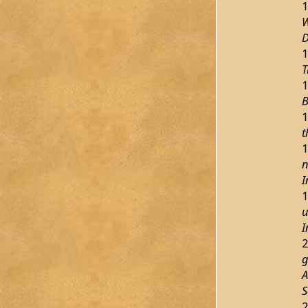
1
W
D
1
T
1
B
1
t
1
n
I
1
u
I
2
g
A
S
2