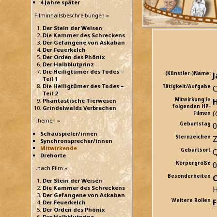
4 Jahre später
Filminhaltsbeschreibungen »
Der Stein der Weisen
Die Kammer des Schreckens
Der Gefangene von Askaban
Der Feuerkelch
Der Orden des Phönix
Der Halbblutprinz
Die Heiligtümer des Todes –
(Künstler-)Name:
J
Teil 1
Die Heiligtümer des Todes –
Tätigkeit/Aufgabe
C
Teil 2
Mitwirkung in
H
Phantastische Tierwesen
folgenden HP-
Grindelwalds Verbrechen
(
Filmen
Themen »
Geburtstag
0
Schauspieler/innen
Sternzeichen
Z
Synchronsprecher/innen
Mitwirkende
Geburtsort
Q
Drehorte
Körpergröße
..nach Film »
Besonderheiten
C
Der Stein der Weisen
H
Die Kammer des Schreckens
Der Gefangene von Askaban
Weitere Rollen
Der Feuerkelch
Der Orden des Phönix
Der Halbblutprinz