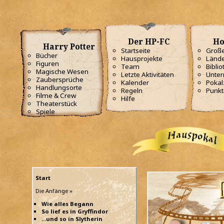
Der HP-FC
Ho
Harry Potter
Startseite
Große
Bücher
Hausprojekte
Lände
Figuren
Team
Biblio
Magische Wesen
Letzte Aktivitäten
Unterr
Zaubersprüche
Kalender
Poka
Handlungsorte
Regeln
Punkt
Filme & Crew
Hilfe
Theaterstück
Spiele
Start
Die Anfänge »
Wie alles Begann
So lief es in Gryffindor
...und so in Slytherin