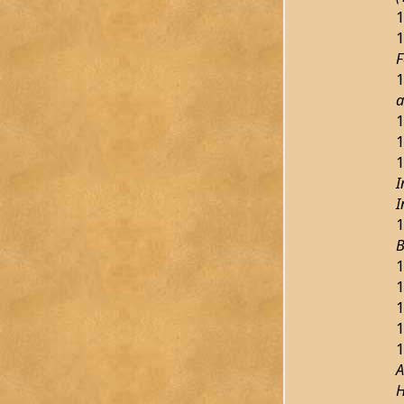
1
1
F
1
a
1
1
1
I
I
1
B
1
1
1
1
1
A
H