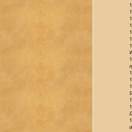
1
1
1
1
1
1
1
W
1
o
1
1
1
S
1
1
D
1
a