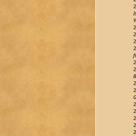
2
I
Y
2
2
2
2
f
2
2
B
2
2
G
2
2
2
2
2