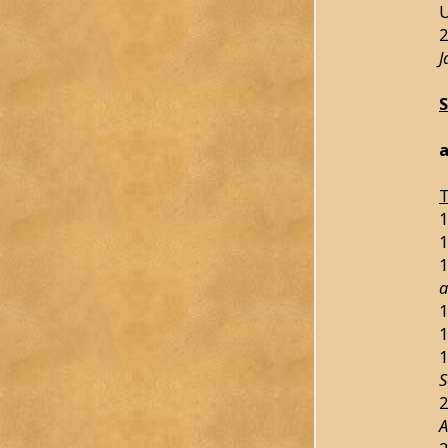
2
J
a
T
1
1
1
a
1
1
1
S
2
A