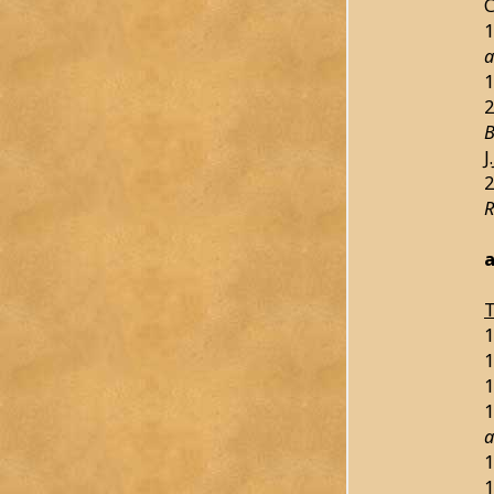
1
a
1
2
B
J
2
R
a
T
1
1
1
1
a
1
1