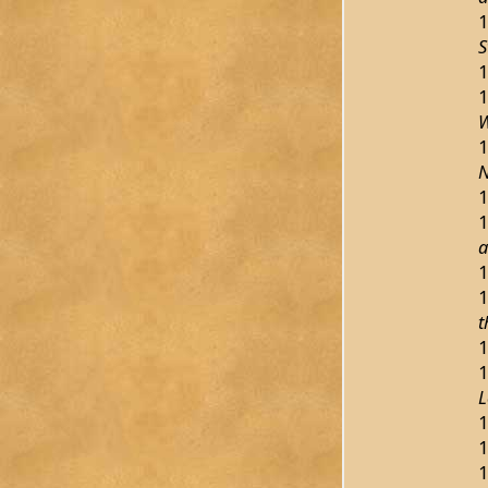
1
S
1
1
W
1
N
1
1
a
1
1
t
1
1
L
1
1
1