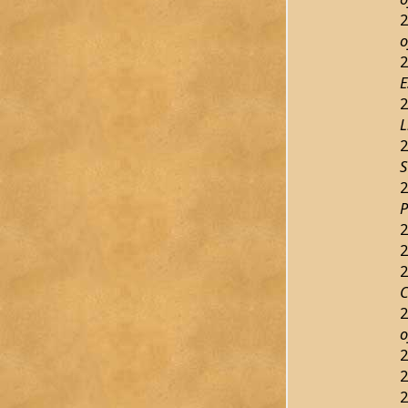
2
o
2
E
2
L
2
S
2
P
2
2
2
C
2
o
2
2
2