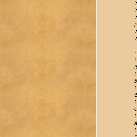
2
2
2
J
2
2
T
1
1
B
1
B
1
c
1
A
1
C