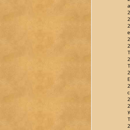
a
2
2
2
e
2
2
T
2
T
2
E
2
c
2
2
Y
T
2