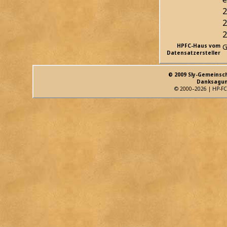
2
2
2
HPFC-Haus vom
G
Datensatzersteller
© 2009 Sly-Gemeinsc
Danksagun
© 2000–2026 | HP-FC