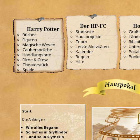
Der HP-FC
Ho
Harry Potter
Startseite
Große
Bücher
Hausprojekte
Lände
Figuren
Team
Biblio
Magische Wesen
Letzte Aktivitäten
Unterr
Zaubersprüche
Kalender
Poka
Handlungsorte
Regeln
Punkt
Filme & Crew
Hilfe
Theaterstück
Spiele
Start
Die Anfänge »
Wie alles Begann
So lief es in Gryffindor
...und so in Slytherin