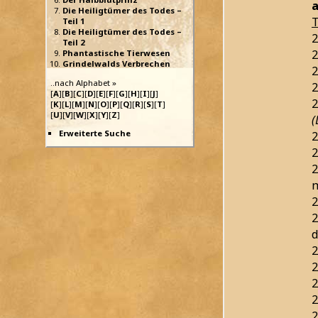
a
Die Heiligtümer des Todes –
T
Teil 1
Die Heiligtümer des Todes –
2
Teil 2
2
Phantastische Tierwesen
Grindelwalds Verbrechen
2
..nach Alphabet »
2
[
A
][
B
][
C
][
D
][
E
][
F
][
G
][
H
][
I
][
J
]
2
[
K
][
L
][
M
][
N
][
O
][
P
][
Q
][
R
][
S
][
T
]
[
U
][
V
][
W
][
X
][
Y
][
Z
]
(
Erweiterte Suche
2
2
2
2
2
d
2
2
2
2
2