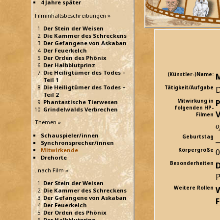
4 Jahre später
Filminhaltsbeschreibungen »
Der Stein der Weisen
Die Kammer des Schreckens
Der Gefangene von Askaban
Der Feuerkelch
Der Orden des Phönix
Der Halbblutprinz
Die Heiligtümer des Todes –
(Künstler-)Name:
M
Teil 1
Die Heiligtümer des Todes –
Tätigkeit/Aufgabe
D
Teil 2
Mitwirkung in
P
Phantastische Tierwesen
folgenden HP-
Grindelwalds Verbrechen
Filmen
Themen »
o
Schauspieler/innen
Geburtstag
_
Synchronsprecher/innen
Mitwirkende
Körpergröße
Drehorte
Besonderheiten
D
..nach Film »
P
Der Stein der Weisen
Weitere Rollen
W
Die Kammer des Schreckens
Der Gefangene von Askaban
Der Feuerkelch
Der Orden des Phönix
Der Halbblutprinz