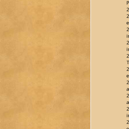
P
2
2
e
2
i
2
i
2
T
2
e
2
a
2
a
2
i
2
e