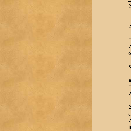
2
T
2
T
2
e
a
T
2
T
2
c
2
i