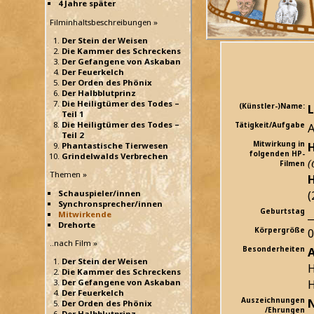
4 Jahre später
Filminhaltsbeschreibungen »
Der Stein der Weisen
Die Kammer des Schreckens
Der Gefangene von Askaban
Der Feuerkelch
Der Orden des Phönix
Der Halbblutprinz
Die Heiligtümer des Todes –
(Künstler-)Name:
Teil 1
Die Heiligtümer des Todes –
Tätigkeit/Aufgabe
A
Teil 2
Mitwirkung in
H
Phantastische Tierwesen
folgenden HP-
Grindelwalds Verbrechen
(
Filmen
Themen »
H
(
Schauspieler/innen
Synchronsprecher/innen
Geburtstag
_
Mitwirkende
Drehorte
Körpergröße
..nach Film »
Besonderheiten
A
Der Stein der Weisen
H
Die Kammer des Schreckens
H
Der Gefangene von Askaban
Der Feuerkelch
Auszeichnungen
Der Orden des Phönix
/Ehrungen
Der Halbblutprinz