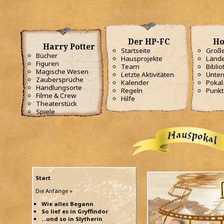
Der HP-FC
Ho
Harry Potter
Startseite
Große
Bücher
Hausprojekte
Lände
Figuren
Team
Biblio
Magische Wesen
Letzte Aktivitäten
Unterr
Zaubersprüche
Kalender
Poka
Handlungsorte
Regeln
Punkt
Filme & Crew
Hilfe
Theaterstück
Spiele
Start
Die Anfänge »
Wie alles Begann
So lief es in Gryffindor
...und so in Slytherin