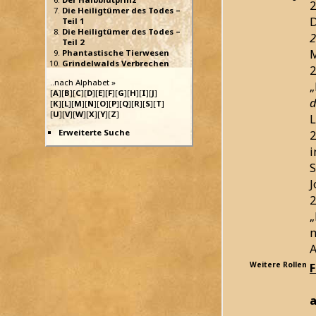
2
Die Heiligtümer des Todes –
D
Teil 1
Die Heiligtümer des Todes –
2
Teil 2
Phantastische Tierwesen
Grindelwalds Verbrechen
2
..nach Alphabet »
„
[
A
][
B
][
C
][
D
][
E
][
F
][
G
][
H
][
I
][
J
]
d
[
K
][
L
][
M
][
N
][
O
][
P
][
Q
][
R
][
S
][
T
]
[
U
][
V
][
W
][
X
][
Y
][
Z
]
L
Erweiterte Suche
2
S
J
2
„
m
A
Weitere Rollen
F
a