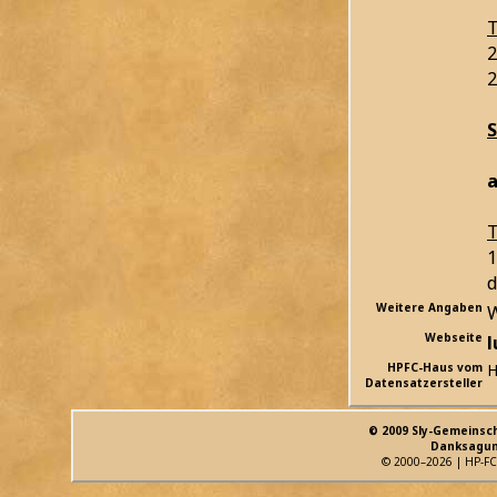
T
2
2
S
a
T
1
d
Weitere Angaben
W
Webseite
HPFC-Haus vom
H
Datensatzersteller
© 2009 Sly-Gemeinsc
Danksagun
© 2000–2026 | HP-FC