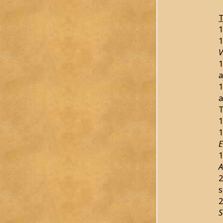
T
1
1
V
1
a
1
a
1
1
E
1
A
2
s
2
S