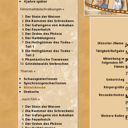
4 Jahre später
Filminhaltsbeschreibungen »
Der Stein der Weisen
Die Kammer des Schreckens
Der Gefangene von Askaban
Der Feuerkelch
Der Orden des Phönix
Der Halbblutprinz
Die Heiligtümer des Todes –
(Künstler-)Name:
J
Teil 1
Die Heiligtümer des Todes –
Tätigkeit/Aufgabe
M
Teil 2
Mitwirkung in
P
Phantastische Tierwesen
folgenden HP-
Grindelwalds Verbrechen
s
Filmen
Themen »
T
Schauspieler/innen
Geburtstag
_
Synchronsprecher/innen
Mitwirkende
Körpergröße
Drehorte
Besonderheiten
M
..nach Film »
P
Der Stein der Weisen
T
Die Kammer des Schreckens
Der Gefangene von Askaban
Weitere Rollen
Der Feuerkelch
Der Orden des Phönix
Der Halbblutprinz