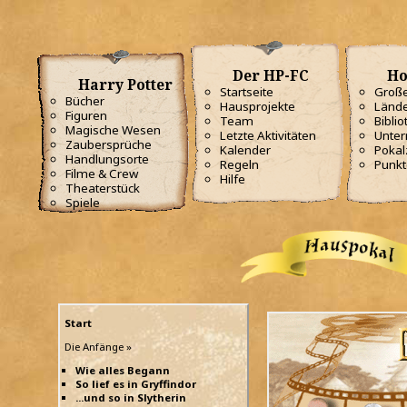
Der HP-FC
Ho
Harry Potter
Startseite
Große
Bücher
Hausprojekte
Lände
Figuren
Team
Biblio
Magische Wesen
Letzte Aktivitäten
Unterr
Zaubersprüche
Kalender
Poka
Handlungsorte
Regeln
Punkt
Filme & Crew
Hilfe
Theaterstück
Spiele
Start
Die Anfänge »
Wie alles Begann
So lief es in Gryffindor
...und so in Slytherin