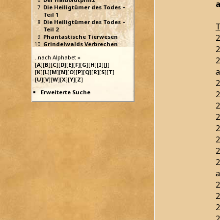
a
Die Heiligtümer des Todes –
Teil 1
Die Heiligtümer des Todes –
T
Teil 2
2
Phantastische Tierwesen
Grindelwalds Verbrechen
2
..nach Alphabet »
2
[
A
][
B
][
C
][
D
][
E
][
F
][
G
][
H
][
I
][
J
]
a
[
K
][
L
][
M
][
N
][
O
][
P
][
Q
][
R
][
S
][
T
]
[
U
][
V
][
W
][
X
][
Y
][
Z
]
2
Erweiterte Suche
2
2
2
2
2
2
2
a
2
2
2
2