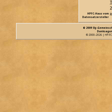
T
2
HPFC-Haus vom
R
Datensatzersteller
© 2009 Sly-Gemeinsc
Danksagun
© 2000–2026 | HP-FC