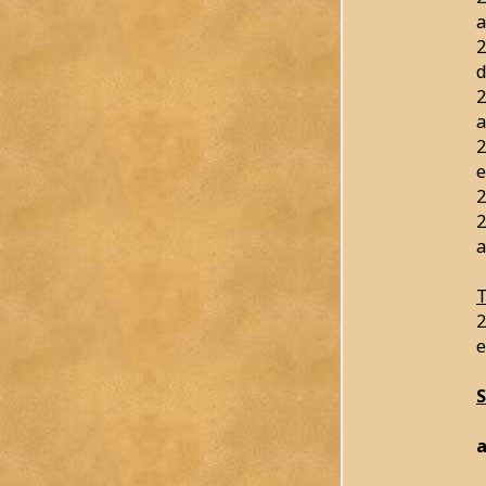
a
2
d
2
a
2
e
2
2
a
T
2
e
a