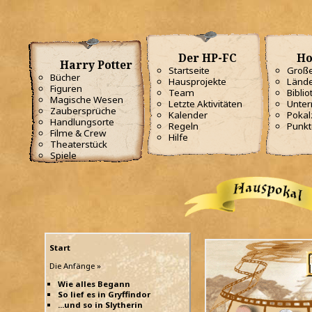
Der HP-FC
Ho
Harry Potter
Startseite
Große
Bücher
Hausprojekte
Lände
Figuren
Team
Biblio
Magische Wesen
Letzte Aktivitäten
Unterr
Zaubersprüche
Kalender
Poka
Handlungsorte
Regeln
Punkt
Filme & Crew
Hilfe
Theaterstück
Spiele
Start
Die Anfänge »
Wie alles Begann
So lief es in Gryffindor
...und so in Slytherin