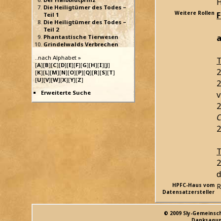
H
Die Heiligtümer des Todes –
Weitere Rollen
Teil 1
Die Heiligtümer des Todes –
Teil 2
a
Phantastische Tierwesen
Grindelwalds Verbrechen
..nach Alphabet »
T
[
A
][
B
][
C
][
D
][
E
][
F
][
G
][
H
][
I
][
J
]
2
[
K
][
L
][
M
][
N
][
O
][
P
][
Q
][
R
][
S
][
T
]
[
U
][
V
][
W
][
X
][
Y
][
Z
]
2
Erweiterte Suche
v
2
C
2
T
2
d
HPFC-Haus vom
R
Datensatzersteller
© 2009 Sly-Gemeinsc
Danksagun