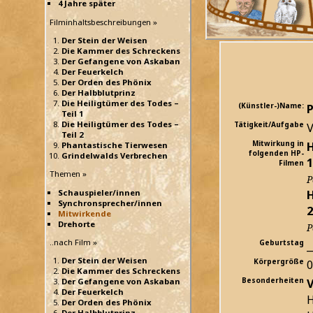
4 Jahre später
Filminhaltsbeschreibungen »
Der Stein der Weisen
Die Kammer des Schreckens
Der Gefangene von Askaban
Der Feuerkelch
Der Orden des Phönix
Der Halbblutprinz
Die Heiligtümer des Todes –
(Künstler-)Name:
P
Teil 1
Die Heiligtümer des Todes –
Tätigkeit/Aufgabe
V
Teil 2
Mitwirkung in
H
Phantastische Tierwesen
folgenden HP-
Grindelwalds Verbrechen
1
Filmen
Themen »
P
H
Schauspieler/innen
Synchronsprecher/innen
2
Mitwirkende
Drehorte
P
..nach Film »
Geburtstag
_
Der Stein der Weisen
Körpergröße
Die Kammer des Schreckens
Besonderheiten
V
Der Gefangene von Askaban
Der Feuerkelch
H
Der Orden des Phönix
Der Halbblutprinz