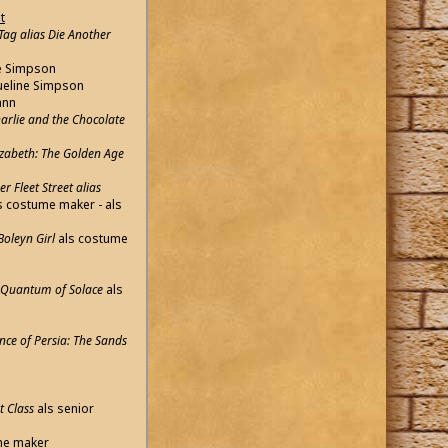
t
ag alias Die Another
ne Simpson
queline Simpson
ann
harlie and the Chocolate
lizabeth: The Golden Age
r Fleet Street alias
s costume maker - als
Boleyn Girl
als costume
s Quantum of Solace
als
ince of Persia: The Sands
t Class
als senior
me maker