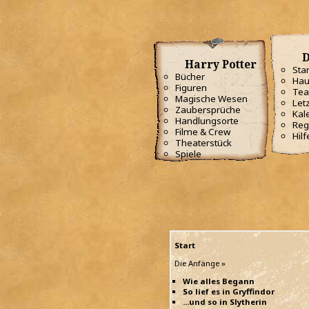
D
Harry Potter
Star
Bücher
Hau
Figuren
Te
Magische Wesen
Letz
Zaubersprüche
Kal
Handlungsorte
Reg
Filme & Crew
Hilf
Theaterstück
Spiele
Start
Die Anfänge »
Wie alles Begann
So lief es in Gryffindor
...und so in Slytherin