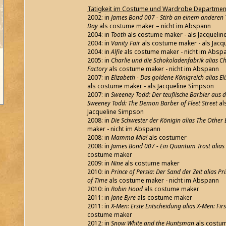
Tätigkeit im Costume und Wardrobe Departmen
2002: in
James Bond 007 - Stirb an einem anderen T
Day
als costume maker – nicht im Abspann
2004: in
Tooth
als costume maker - als Jacqueli
2004: in
Vanity Fair
als costume maker - als Jac
2004: in
Alfie
als costume maker - nicht im Absp
2005: in
Charlie und die Schokoladenfabrik alias C
Factory
als costume maker - nicht im Abspann
2007: in
Elizabeth - Das goldene Königreich alias E
als costume maker - als Jacqueline Simpson
2007: in
Sweeney Todd: Der teuflische Barbier aus de
Sweeney Todd: The Demon Barber of Fleet Street
al
Jacqueline Simpson
2008: in
Die Schwester der Königin alias The Other 
maker - nicht im Abspann
2008: in
Mamma Mia!
als costumer
2008: in
James Bond 007 - Ein Quantum Trost alia
costume maker
2009: in
Nine
als costume maker
2010: in
Prince of Persia: Der Sand der Zeit alias Pr
of Time
als costume maker - nicht im Abspann
2010: in
Robin Hood
als costume maker
2011: in
Jane Eyre
als costume maker
2011: in
X-Men: Erste Entscheidung alias X-Men: Firs
costume maker
2012: in
Snow White and the Huntsman
als costu