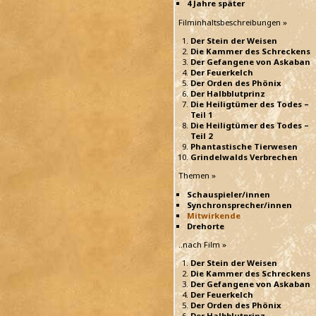
4 Jahre später
Filminhaltsbeschreibungen »
Der Stein der Weisen
Die Kammer des Schreckens
Der Gefangene von Askaban
Der Feuerkelch
Der Orden des Phönix
Der Halbblutprinz
Die Heiligtümer des Todes –
Teil 1
Die Heiligtümer des Todes –
Teil 2
Phantastische Tierwesen
Grindelwalds Verbrechen
Themen »
Schauspieler/innen
Synchronsprecher/innen
Mitwirkende
Drehorte
..nach Film »
Der Stein der Weisen
Die Kammer des Schreckens
Der Gefangene von Askaban
Der Feuerkelch
Der Orden des Phönix
Der Halbblutprinz