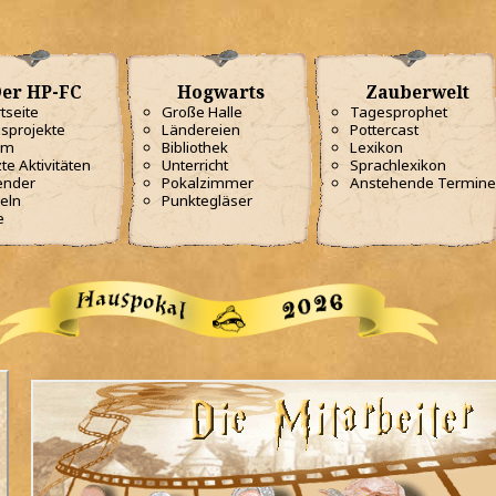
er HP-FC
Hogwarts
Zauberwelt
tseite
Große Halle
Tagesprophet
sprojekte
Ländereien
Pottercast
am
Bibliothek
Lexikon
te Aktivitäten
Unterricht
Sprachlexikon
ender
Pokalzimmer
Anstehende Termine
eln
Punktegläser
e