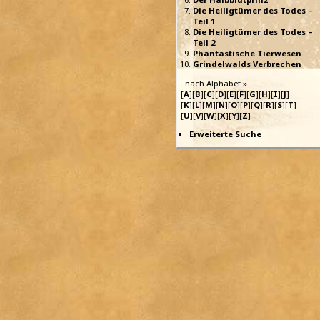
Die Heiligtümer des Todes –
Teil 1
Die Heiligtümer des Todes –
Teil 2
Phantastische Tierwesen
Grindelwalds Verbrechen
..nach Alphabet »
[
A
][
B
][
C
][
D
][
E
][
F
][
G
][
H
][
I
][
J
]
[
K
][
L
][
M
][
N
][
O
][
P
][
Q
][
R
][
S
][
T
]
[
U
][
V
][
W
][
X
][
Y
][
Z
]
Erweiterte Suche