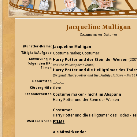
Jacqueline Mulligan
Costume maker, Costumer
(Künstler-)Name:
Jacqueline Mulligan
Tätigkeit/Aufgabe
Costume maker, Costumer
Mitwirkung in
Harry Potter und der Stein der Weisen
(200
folgenden HP-
and the Philosopher's Stone)
Filmen
Harry Potter und die Heiligtümer des Todes 
(Original: Harry Potter and the Deathly Hallows – Part 1)
Geburtstag
__.__.__
Körpergröße
0 cm
Besonderheiten
Costume maker - nicht im Abspann
Harry Potter und der Stein der Weisen
Costumer
Harry Potter und die Heiligtümer des Todes - Tei
Weitere Rollen
FILME
als Mitwirkender