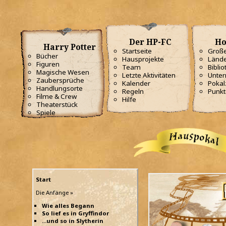
Der HP-FC
Ho
Harry Potter
Startseite
Große
Bücher
Hausprojekte
Lände
Figuren
Team
Biblio
Magische Wesen
Letzte Aktivitäten
Unterr
Zaubersprüche
Kalender
Poka
Handlungsorte
Regeln
Punkt
Filme & Crew
Hilfe
Theaterstück
Spiele
Start
Die Anfänge »
Wie alles Begann
So lief es in Gryffindor
...und so in Slytherin