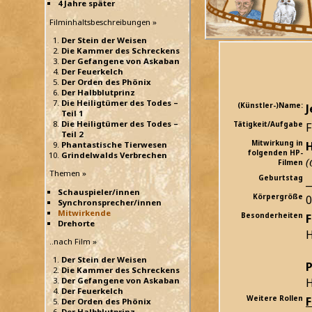
4 Jahre später
Filminhaltsbeschreibungen »
Der Stein der Weisen
Die Kammer des Schreckens
Der Gefangene von Askaban
Der Feuerkelch
Der Orden des Phönix
Der Halbblutprinz
Die Heiligtümer des Todes –
(Künstler-)Name:
Teil 1
Die Heiligtümer des Todes –
Tätigkeit/Aufgabe
F
Teil 2
Mitwirkung in
H
Phantastische Tierwesen
folgenden HP-
Grindelwalds Verbrechen
(
Filmen
Themen »
Geburtstag
_
Schauspieler/innen
Körpergröße
Synchronsprecher/innen
Mitwirkende
Besonderheiten
F
Drehorte
H
..nach Film »
Der Stein der Weisen
P
Die Kammer des Schreckens
H
Der Gefangene von Askaban
Der Feuerkelch
Weitere Rollen
Der Orden des Phönix
Der Halbblutprinz