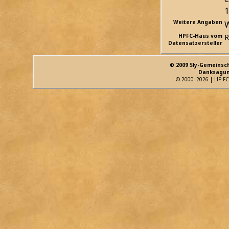
1
Weitere Angaben
W
HPFC-Haus vom
R
Datensatzersteller
© 2009 Sly-Gemeinsc
Danksagun
© 2000–2026 | HP-FC