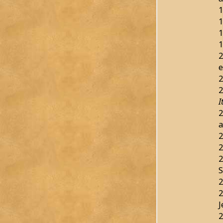
1
1
1
1
2
e
2
2
I
2
a
2
2
2
S
2
2
J
2