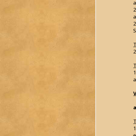
a
2
a
2
S
T
2
T
1
a
a
T
1
e