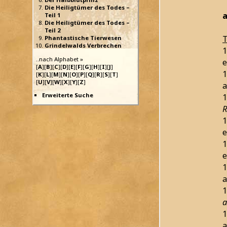
Die Heiligtümer des Todes –
a
Teil 1
Die Heiligtümer des Todes –
Teil 2
T
Phantastische Tierwesen
Grindelwalds Verbrechen
1
..nach Alphabet »
e
[
A
][
B
][
C
][
D
][
E
][
F
][
G
][
H
][
I
][
J
]
1
[
K
][
L
][
M
][
N
][
O
][
P
][
Q
][
R
][
S
][
T
]
[
U
][
V
][
W
][
X
][
Y
][
Z
]
a
Erweiterte Suche
1
R
1
e
1
e
1
a
1
a
1
a