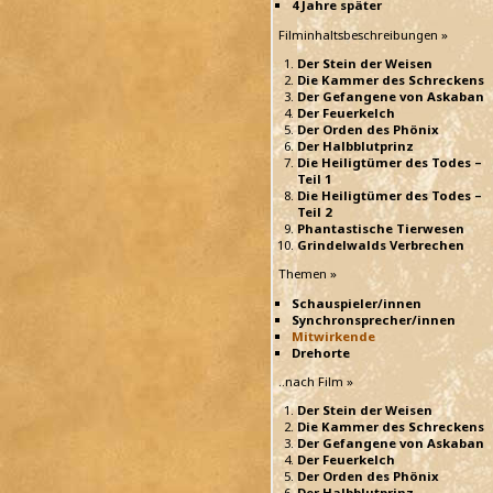
4 Jahre später
Filminhaltsbeschreibungen »
Der Stein der Weisen
Die Kammer des Schreckens
Der Gefangene von Askaban
Der Feuerkelch
Der Orden des Phönix
Der Halbblutprinz
Die Heiligtümer des Todes –
Teil 1
Die Heiligtümer des Todes –
Teil 2
Phantastische Tierwesen
Grindelwalds Verbrechen
Themen »
Schauspieler/innen
Synchronsprecher/innen
Mitwirkende
Drehorte
..nach Film »
Der Stein der Weisen
Die Kammer des Schreckens
Der Gefangene von Askaban
Der Feuerkelch
Der Orden des Phönix
Der Halbblutprinz