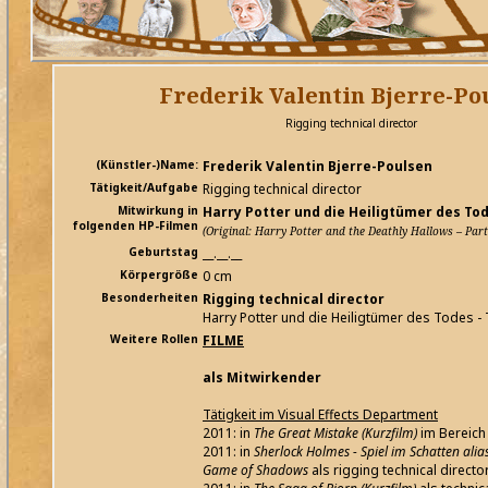
Frederik Valentin Bjerre-Po
Rigging technical director
(Künstler-)Name:
Frederik Valentin Bjerre-Poulsen
Tätigkeit/Aufgabe
Rigging technical director
Mitwirkung in
Harry Potter und die Heiligtümer des Tode
folgenden HP-Filmen
(Original: Harry Potter and the Deathly Hallows – Part
Geburtstag
__.__.__
Körpergröße
0 cm
Besonderheiten
Rigging technical director
Harry Potter und die Heiligtümer des Todes - T
Weitere Rollen
FILME
als Mitwirkender
Tätigkeit im Visual Effects Department
2011: in
The Great Mistake (Kurzfilm)
im Bereich 
2011: in
Sherlock Holmes - Spiel im Schatten alia
Game of Shadows
als rigging technical directo