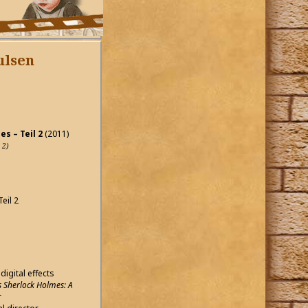
ulsen
s – Teil 2
(2011)
 2)
eil 2
digital effects
s Sherlock Holmes: A
r