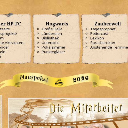
er HP-FC
Hogwarts
Zauberwelt
tseite
Große Halle
Tagesprophet
sprojekte
Ländereien
Pottercast
am
Bibliothek
Lexikon
te Aktivitäten
Unterricht
Sprachlexikon
ender
Pokalzimmer
Anstehende Termine
eln
Punktegläser
e