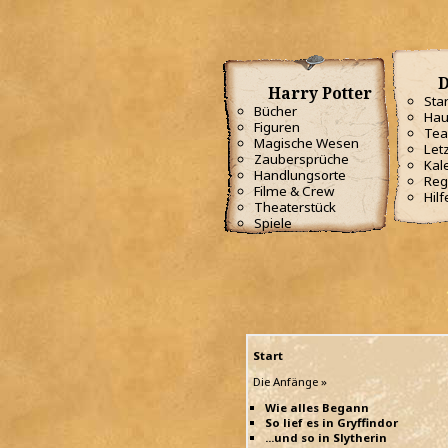
D
Harry Potter
Star
Bücher
Hau
Figuren
Te
Magische Wesen
Letz
Zaubersprüche
Kal
Handlungsorte
Reg
Filme & Crew
Hilf
Theaterstück
Spiele
Start
Die Anfänge »
Wie alles Begann
So lief es in Gryffindor
...und so in Slytherin