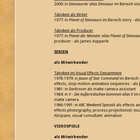
2000: in
Dinosaurier alias Dinosaur
im Bereich vi
Tätigkeit als Writer
1977: in
Planet of Dinosaurs
im Bereich story - a
Tätigkeit als Producer
1977: in
Planet der Monster alias Planet of Dinosau
producer - als James Aupperle
SERIEN
als Mitwirkender
Tätigkeit im Visual Effects Department
1978-1979: in
Jason of Star Command
im Bereich 
effects, stop motion animation sequences - als
1981: in
Darkroom
als matte camera assistant
1984: in
V - Die Außerirdischen kommen alias V
im 
matte camera
1986-1991: in
ABC Weekend Specials
als effects a
effects photography, process projectionist: visual
Abspann, visual consultant: animation
VIDEOSPIELE
als Mitwirkender