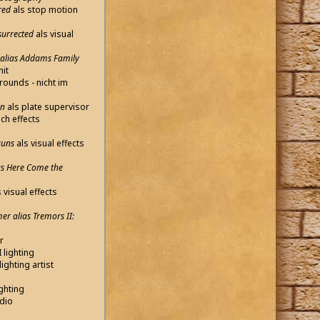
red
als stop motion
surrected
als visual
 alias Addams Family
nit
ounds - nicht im
on
als plate supervisor
ch effects
auns
als visual effects
as Here Come the
 visual effects
r alias Tremors II:
r
 lighting
lighting artist
ighting
udio