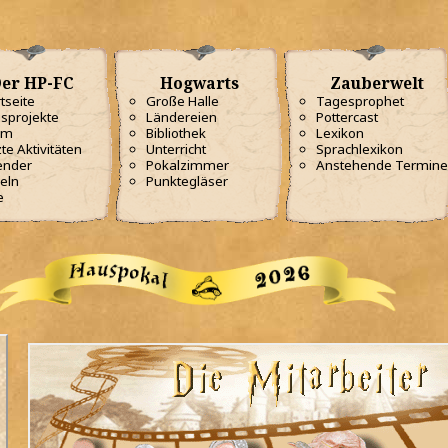
er HP-FC
Hogwarts
Zauberwelt
tseite
Große Halle
Tagesprophet
sprojekte
Ländereien
Pottercast
am
Bibliothek
Lexikon
te Aktivitäten
Unterricht
Sprachlexikon
ender
Pokalzimmer
Anstehende Termine
eln
Punktegläser
e