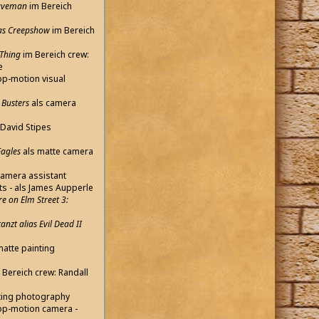
Caveman
im Bereich
ias Creepshow
im Bereich
 Thing
im Bereich crew:
e
op-motion visual
 Busters
als camera
David Stipes
Eagles
als matte camera
camera assistant
ts - als James Aupperle
e on Elm Street 3:
anzt alias Evil Dead II
matte painting
 Bereich crew: Randall
ting photography
op-motion camera -