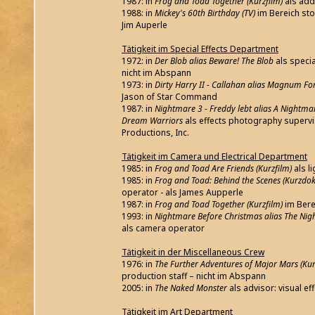
1987: in
Frog and Toad Together (Kurzfilm)
als add
1988: in
Mickey's 60th Birthday (TV)
im Bereich sto
Jim Auperle
Tätigkeit im Special Effects Department
1972: in
Der Blob alias Beware! The Blob
als specia
nicht im Abspann
1973: in
Dirty Harry II - Callahan alias Magnum Fo
Jason of Star Command
1987: in
Nightmare 3 - Freddy lebt alias A Nightmar
Dream Warriors
als effects photography superv
Productions, Inc.
Tätigkeit im Camera und Electrical Department
1985: in
Frog and Toad Are Friends (Kurzfilm)
als l
1985: in
Frog and Toad: Behind the Scenes (Kurzd
operator - als James Aupperle
1987: in
Frog and Toad Together (Kurzfilm)
im Bere
1993: in
Nightmare Before Christmas alias The Nig
als camera operator
Tätigkeit in der Miscellaneous Crew
1976: in
The Further Adventures of Major Mars (Kur
production staff – nicht im Abspann
2005: in
The Naked Monster
als advisor: visual ef
Tätigkeit im Art Department