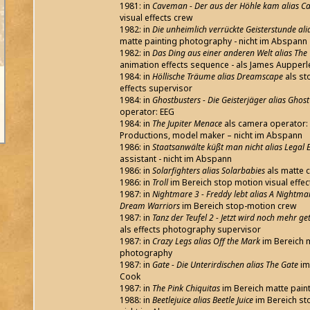
1981: in
Caveman - Der aus der Höhle kam alias 
visual effects crew
1982: in
Die unheimlich verrückte Geisterstunde al
matte painting photography - nicht im Abspann
1982: in
Das Ding aus einer anderen Welt alias The
animation effects sequence - als James Aupperl
1984: in
Höllische Träume alias Dreamscape
als st
effects supervisor
1984: in
Ghostbusters - Die Geisterjäger alias Ghost
operator: EEG
1984: in
The Jupiter Menace
als camera operator: 
Productions, model maker – nicht im Abspann
1986: in
Staatsanwälte küßt man nicht alias Legal 
assistant - nicht im Abspann
1986: in
Solarfighters alias Solarbabies
als matte 
1986: in
Troll
im Bereich stop motion visual effec
1987: in
Nightmare 3 - Freddy lebt alias A Nightmar
Dream Warriors
im Bereich stop-motion crew
1987: in
Tanz der Teufel 2 - Jetzt wird noch mehr get
als effects photography supervisor
1987: in
Crazy Legs alias Off the Mark
im Bereich 
photography
1987: in
Gate - Die Unterirdischen alias The Gate
im
Cook
1987: in
The Pink Chiquitas
im Bereich matte pain
1988: in
Beetlejuice alias Beetle Juice
im Bereich st