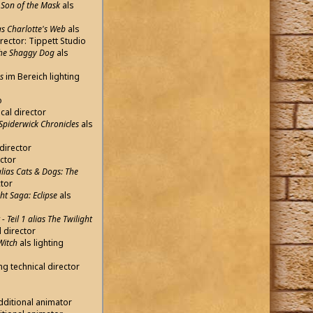
 Son of the Mask
als
s Charlotte's Web
als
rector: Tippett Studio
 The Shaggy Dog
als
s
im Bereich lighting
o
ical director
Spiderwick Chronicles
als
 director
ector
alias Cats & Dogs: The
ctor
ght Saga: Eclipse
als
 Teil 1 alias The Twilight
l director
 Witch
als lighting
ing technical director
dditional animator