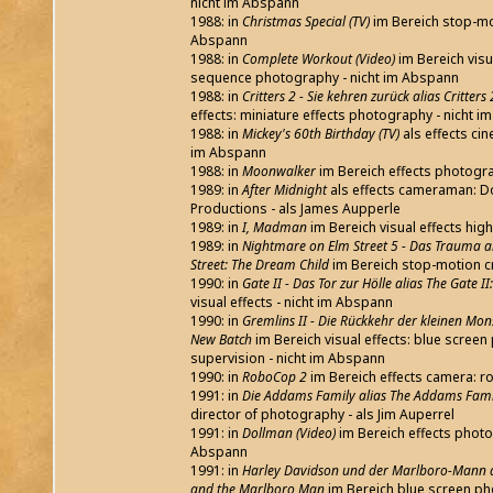
nicht im Abspann
1988: in
Christmas Special (TV)
im Bereich stop-mo
Abspann
1988: in
Complete Workout (Video)
im Bereich visua
sequence photography - nicht im Abspann
1988: in
Critters 2 - Sie kehren zurück alias Critters
effects: miniature effects photography - nicht 
1988: in
Mickey's 60th Birthday (TV)
als effects ci
im Abspann
1988: in
Moonwalker
im Bereich effects photogr
1989: in
After Midnight
als effects cameraman: D
Productions - als James Aupperle
1989: in
I, Madman
im Bereich visual effects hi
1989: in
Nightmare on Elm Street 5 - Das Trauma a
Street: The Dream Child
im Bereich stop-motion c
1990: in
Gate II - Das Tor zur Hölle alias The Gate I
visual effects - nicht im Abspann
1990: in
Gremlins II - Die Rückkehr der kleinen Mon
New Batch
im Bereich visual effects: blue scree
supervision - nicht im Abspann
1990: in
RoboCop 2
im Bereich effects camera: 
1991: in
Die Addams Family alias The Addams Fami
director of photography - als Jim Auperrel
1991: in
Dollman (Video)
im Bereich effects photo
Abspann
1991: in
Harley Davidson und der Marlboro-Mann a
and the Marlboro Man
im Bereich blue screen p