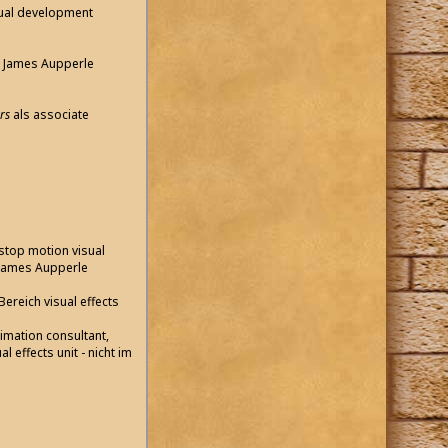
sual development
ls James Aupperle
rs
als associate
stop motion visual
 James Aupperle
Bereich visual effects
nimation consultant,
 effects unit - nicht im