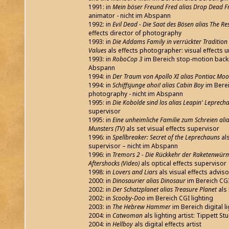
1991: in
Mein böser Freund Fred alias Drop Dead F
animator - nicht im Abspann
1992: in
Evil Dead - Die Saat des Bösen alias The Re
effects director of photography
1993: in
Die Addams Family in verrückter Tradition
Values
als effects photographer: visual effects u
1993: in
RoboCop 3
im Bereich stop-motion backr
Abspann
1994: in
Der Traum von Apollo XI alias Pontiac Mo
1994: in
Schiffsjunge ahoi! alias Cabin Boy
im Berei
photography - nicht im Abspann
1995: in
Die Kobolde sind los alias Leapin' Leprech
supervisor
1995: in
Eine unheimliche Familie zum Schreien ali
Munsters (TV)
als set visual effects supervisor
1996: in
Spellbreaker: Secret of the Leprechauns
als
supervisor – nicht im Abspann
1996: in
Tremors 2 - Die Rückkehr der Raketenwürme
Aftershocks (Video)
als optical effects supervisor
1998: in
Lovers and Liars
als visual effects adviso
2000: in
Dinosaurier alias Dinosaur
im Bereich CGI
2002: in
Der Schatzplanet alias Treasure Planet
als 
2002: in
Scooby-Doo
im Bereich CGI lighting
2003: in
The Hebrew Hammer
im Bereich digital l
2004: in
Catwoman
als lighting artist: Tippett St
2004: in
Hellboy
als digital effects artist