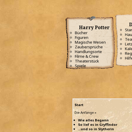
D
Harry Potter
Star
Bücher
Hau
Figuren
Te
Magische Wesen
Letz
Zaubersprüche
Kal
Handlungsorte
Reg
Filme & Crew
Hilf
Theaterstück
Spiele
Start
Die Anfänge »
Wie alles Begann
So lief es in Gryffindor
...und so in Slytherin