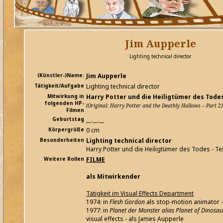
Jim Aupperle
Lighting technical director
(Künstler-)Name:
Jim Aupperle
Tätigkeit/Aufgabe
Lighting technical director
Mitwirkung in
Harry Potter und die Heiligtümer des Todes 
folgenden HP-
(Original: Harry Potter and the Deathly Hallows – Part 2)
Filmen
Geburtstag
__.__.__
Körpergröße
0 cm
Besonderheiten
Lighting technical director
Harry Potter und die Heiligtümer des Todes - Tei
Weitere Rollen
FILME
als Mitwirkender
Tätigkeit im Visual Effects Department
1974: in
Flesh Gordon
als stop-motion animator -
1977: in
Planet der Monster alias Planet of Dinosau
visual effects - als James Aupperle