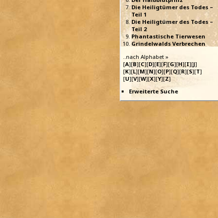
Die Heiligtümer des Todes –
Teil 1
Die Heiligtümer des Todes –
Teil 2
Phantastische Tierwesen
Grindelwalds Verbrechen
..nach Alphabet »
[
A
][
B
][
C
][
D
][
E
][
F
][
G
][
H
][
I
][
J
]
[
K
][
L
][
M
][
N
][
O
][
P
][
Q
][
R
][
S
][
T
]
[
U
][
V
][
W
][
X
][
Y
][
Z
]
Erweiterte Suche