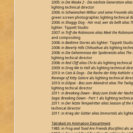
2005: in
Die Maske 2 - Die nächste Generation alias
lighting technical director
2006: in
Schweinchen Wilbur und seine Freunde alia
green screen photographer, lighting technical di
2006: in
Shaggy Dog - Hör mal, wer da bellt alias
lighter: Tippett Studio
2007: in
Triff die Robinsons alias Meet the Robinson
and compositing
2008: in
Bedtime Stories
als lighter: Tippett Studi
2008: in
Beverly Hills Chihuahua
als lighting techn
2008: in
Die Geheimnisse der Spiderwicks alias The 
lighting techical director
2008: in
Red Cliff alias Chi bi
als lighting technical
2009: in
Drag Me to Hell
als lighting technical dir
2010: in
Cats & Dogs - Die Rache der Kitty Kahlohr 
Revenge of Kitty Galore
als lighting technical dire
2010: in
Eclipse - Biss zum Abendrot alias The Twili
lighting techical director
2011: in
Breaking Dawn - Bis(s) zum Ende der Nacht -
Saga: Breaking Dawn - Part 1
als lighting technica
2011: in
Der letzte Tempelritter alias Season of the
technical director
2011: in
Krieg der Götter alias Immortals
als light
Tätigkeit im Animation Department
1985: in
Frog and Toad Are Friends (Kurzfilm)
als a