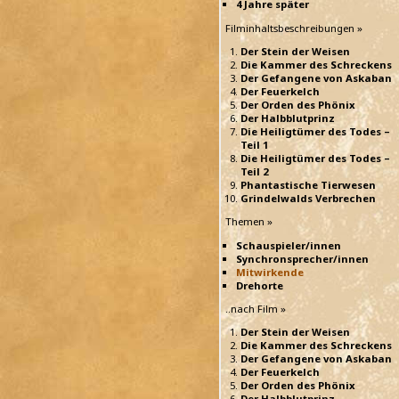
4 Jahre später
Filminhaltsbeschreibungen »
Der Stein der Weisen
Die Kammer des Schreckens
Der Gefangene von Askaban
Der Feuerkelch
Der Orden des Phönix
Der Halbblutprinz
Die Heiligtümer des Todes –
Teil 1
Die Heiligtümer des Todes –
Teil 2
Phantastische Tierwesen
Grindelwalds Verbrechen
Themen »
Schauspieler/innen
Synchronsprecher/innen
Mitwirkende
Drehorte
..nach Film »
Der Stein der Weisen
Die Kammer des Schreckens
Der Gefangene von Askaban
Der Feuerkelch
Der Orden des Phönix
Der Halbblutprinz