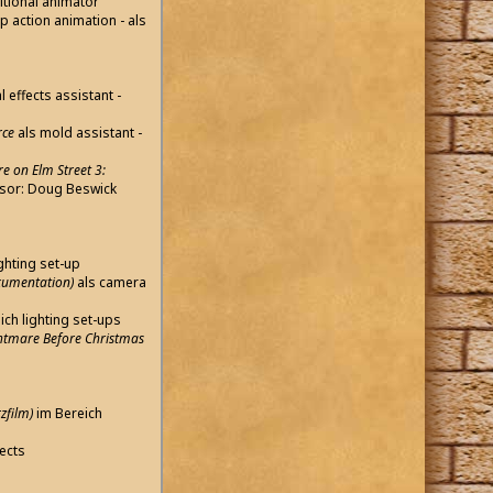
itional animator
p action animation - als
l effects assistant -
rce
als mold assistant -
e on Elm Street 3:
isor: Doug Beswick
ighting set-up
okumentation)
als camera
ich lighting set-ups
htmare Before Christmas
zfilm)
im Bereich
fects