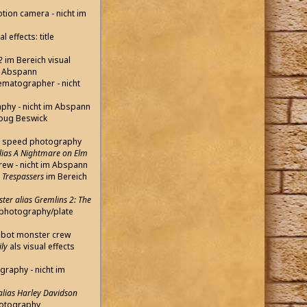
tion camera - nicht im
l effects: title
 2
im Bereich visual
im Abspann
nematographer - nicht
aphy - nicht im Abspann
oug Beswick
gh speed photography
lias A Nightmare on Elm
rew - nicht im Abspann
I: Trespassers
im Bereich
ster alias Gremlins 2: The
n photography/plate
robot monster crew
ly
als visual effects
graphy - nicht im
lias Harley Davidson
hotography