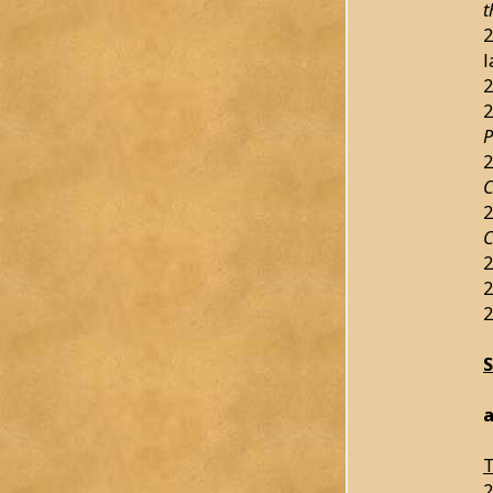
t
2
l
2
2
P
2
C
2
C
2
2
2
a
T
2