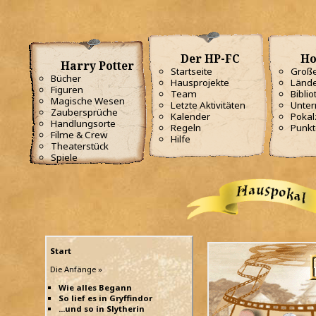
Der HP-FC
Ho
Harry Potter
Startseite
Große
Bücher
Hausprojekte
Lände
Figuren
Team
Biblio
Magische Wesen
Letzte Aktivitäten
Unterr
Zaubersprüche
Kalender
Poka
Handlungsorte
Regeln
Punkt
Filme & Crew
Hilfe
Theaterstück
Spiele
Start
Die Anfänge »
Wie alles Begann
So lief es in Gryffindor
...und so in Slytherin