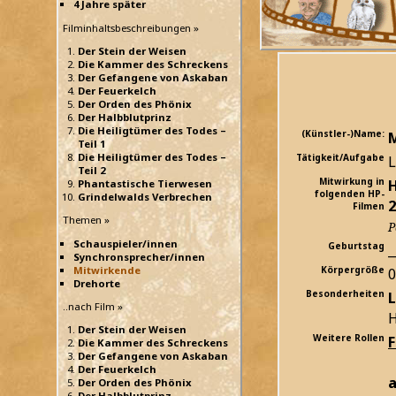
4 Jahre später
Filminhaltsbeschreibungen »
Der Stein der Weisen
Die Kammer des Schreckens
Der Gefangene von Askaban
Der Feuerkelch
Der Orden des Phönix
Der Halbblutprinz
Die Heiligtümer des Todes –
(Künstler-)Name:
M
Teil 1
Die Heiligtümer des Todes –
Tätigkeit/Aufgabe
L
Teil 2
Mitwirkung in
H
Phantastische Tierwesen
folgenden HP-
Grindelwalds Verbrechen
2
Filmen
Themen »
P
Schauspieler/innen
Geburtstag
_
Synchronsprecher/innen
Mitwirkende
Körpergröße
Drehorte
Besonderheiten
L
..nach Film »
H
Der Stein der Weisen
Weitere Rollen
Die Kammer des Schreckens
Der Gefangene von Askaban
Der Feuerkelch
a
Der Orden des Phönix
Der Halbblutprinz