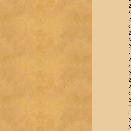
2
S
2
c
2
M
2
-
2
c
2
2
2
c
2
C
c
2
M