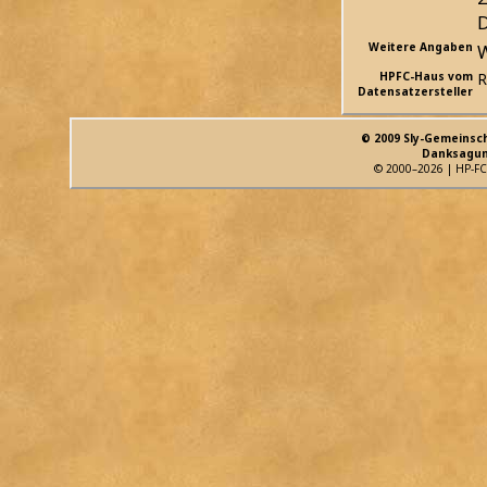
D
Weitere Angaben
W
HPFC-Haus vom
R
Datensatzersteller
© 2009 Sly-Gemeinsc
Danksagun
© 2000–2026 | HP-FC