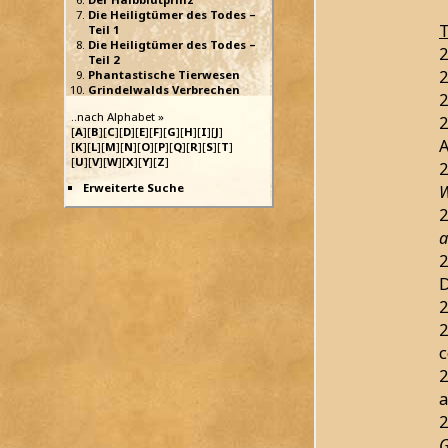
Die Heiligtümer des Todes –
T
Teil 1
Die Heiligtümer des Todes –
2
Teil 2
2
Phantastische Tierwesen
Grindelwalds Verbrechen
2
..nach Alphabet »
2
[
A
][
B
][
C
][
D
][
E
][
F
][
G
][
H
][
I
][
J
]
[
K
][
L
][
M
][
N
][
O
][
P
][
Q
][
R
][
S
][
T
]
[
U
][
V
][
W
][
X
][
Y
][
Z
]
2
Erweiterte Suche
W
2
a
2
D
2
2
c
2
a
2
G