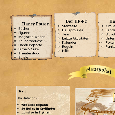
Der HP-FC
Ho
Harry Potter
Startseite
Große
Bücher
Hausprojekte
Lände
Figuren
Team
Biblio
Magische Wesen
Letzte Aktivitäten
Unterr
Zaubersprüche
Kalender
Poka
Handlungsorte
Regeln
Punkt
Filme & Crew
Hilfe
Theaterstück
Spiele
Start
Die Anfänge »
Wie alles Begann
So lief es in Gryffindor
...und so in Slytherin