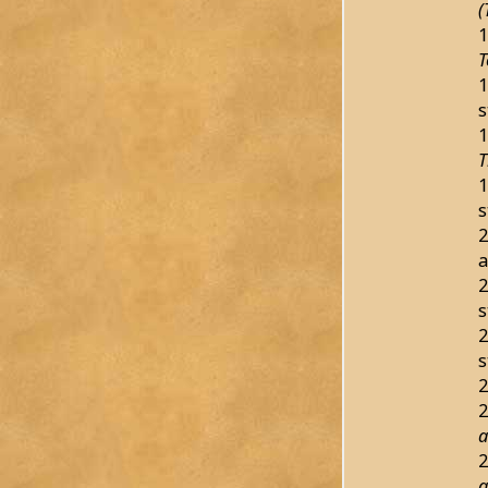
(
1
T
1
s
1
T
1
s
2
a
2
s
2
s
2
2
a
2
a