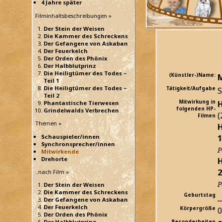
4 Jahre später
Filminhaltsbeschreibungen »
Der Stein der Weisen
Die Kammer des Schreckens
Der Gefangene von Askaban
Der Feuerkelch
Der Orden des Phönix
Der Halbblutprinz
Die Heiligtümer des Todes –
(Künstler-)Name:
M
Teil 1
Die Heiligtümer des Todes –
Tätigkeit/Aufgabe
S
Teil 2
Mitwirkung in
H
Phantastische Tierwesen
folgenden HP-
Grindelwalds Verbrechen
(
Filmen
Themen »
H
1
Schauspieler/innen
Synchronsprecher/innen
P
Mitwirkende
Drehorte
H
2
..nach Film »
P
Der Stein der Weisen
Die Kammer des Schreckens
Geburtstag
_
Der Gefangene von Askaban
Der Feuerkelch
Körpergröße
Der Orden des Phönix
Der Halbblutprinz
Besonderheiten