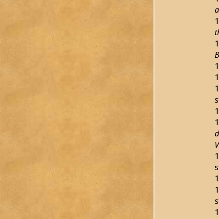
a
1
t
1
B
1
1
1
s
1
1
d
V
1
s
1
1
s
1