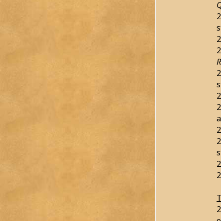
Q
2
s
2
2
R
2
s
2
2
a
2
2
s
2
2
T
2
e