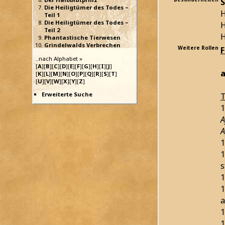
S
Die Heiligtümer des Todes –
H
Teil 1
Die Heiligtümer des Todes –
H
Teil 2
H
Phantastische Tierwesen
Grindelwalds Verbrechen
Weitere Rollen
..nach Alphabet »
[
A
][
B
][
C
][
D
][
E
][
F
][
G
][
H
][
I
][
J
]
a
[
K
][
L
][
M
][
N
][
O
][
P
][
Q
][
R
][
S
][
T
]
[
U
][
V
][
W
][
X
][
Y
][
Z
]
Erweiterte Suche
T
1
A
1
1
s
1
1
a
1
1