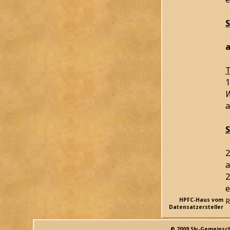
a
T
1
W
a
2
a
2
e
HPFC-Haus vom
R
Datensatzersteller
© 2009 Sly-Gemeinsc