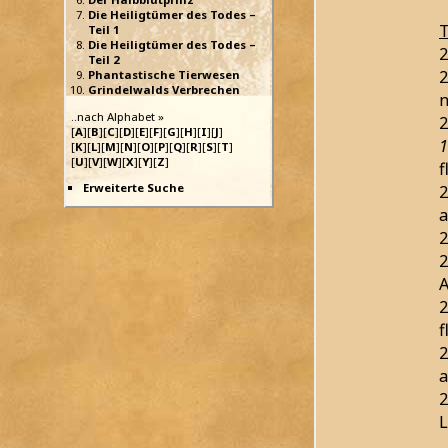
Die Heiligtümer des Todes –
T
Teil 1
Die Heiligtümer des Todes –
2
Teil 2
2
Phantastische Tierwesen
Grindelwalds Verbrechen
n
..nach Alphabet »
2
[
A
][
B
][
C
][
D
][
E
][
F
][
G
][
H
][
I
][
J
]
1
[
K
][
L
][
M
][
N
][
O
][
P
][
Q
][
R
][
S
][
T
]
[
U
][
V
][
W
][
X
][
Y
][
Z
]
f
Erweiterte Suche
2
a
2
2
2
f
2
a
2
L