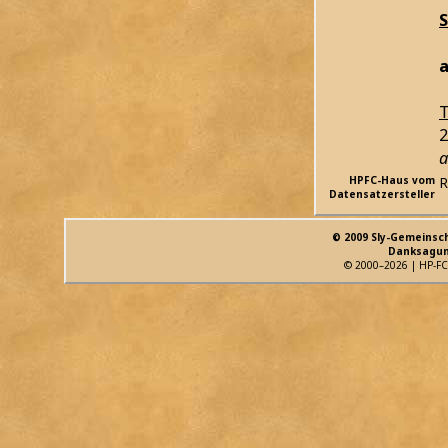
a
T
2
a
HPFC-Haus vom
R
Datensatzersteller
© 2009 Sly-Gemeinsc
Danksagun
© 2000–2026 | HP-FC