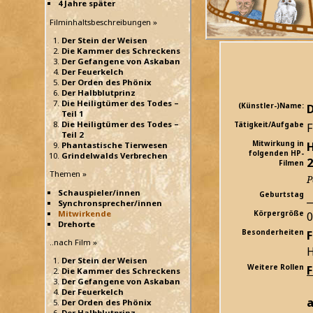
4 Jahre später
Filminhaltsbeschreibungen »
Der Stein der Weisen
Die Kammer des Schreckens
Der Gefangene von Askaban
Der Feuerkelch
Der Orden des Phönix
Der Halbblutprinz
Die Heiligtümer des Todes –
(Künstler-)Name:
D
Teil 1
Die Heiligtümer des Todes –
Tätigkeit/Aufgabe
F
Teil 2
Mitwirkung in
H
Phantastische Tierwesen
folgenden HP-
Grindelwalds Verbrechen
2
Filmen
Themen »
P
Schauspieler/innen
Geburtstag
_
Synchronsprecher/innen
Mitwirkende
Körpergröße
Drehorte
Besonderheiten
F
..nach Film »
H
Der Stein der Weisen
Weitere Rollen
Die Kammer des Schreckens
Der Gefangene von Askaban
Der Feuerkelch
a
Der Orden des Phönix
Der Halbblutprinz