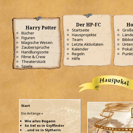
Der HP-FC
Ho
Harry Potter
Startseite
Große
Bücher
Hausprojekte
Lände
Figuren
Team
Biblio
Magische Wesen
Letzte Aktivitäten
Unterr
Zaubersprüche
Kalender
Poka
Handlungsorte
Regeln
Punkt
Filme & Crew
Hilfe
Theaterstück
Spiele
Start
Die Anfänge »
Wie alles Begann
So lief es in Gryffindor
...und so in Slytherin