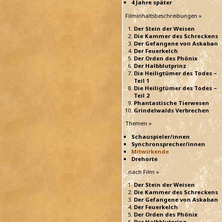
4 Jahre später
Filminhaltsbeschreibungen »
Der Stein der Weisen
Die Kammer des Schreckens
Der Gefangene von Askaban
Der Feuerkelch
Der Orden des Phönix
Der Halbblutprinz
Die Heiligtümer des Todes –
Teil 1
Die Heiligtümer des Todes –
Teil 2
Phantastische Tierwesen
Grindelwalds Verbrechen
Themen »
Schauspieler/innen
Synchronsprecher/innen
Mitwirkende
Drehorte
..nach Film »
Der Stein der Weisen
Die Kammer des Schreckens
Der Gefangene von Askaban
Der Feuerkelch
Der Orden des Phönix
Der Halbblutprinz