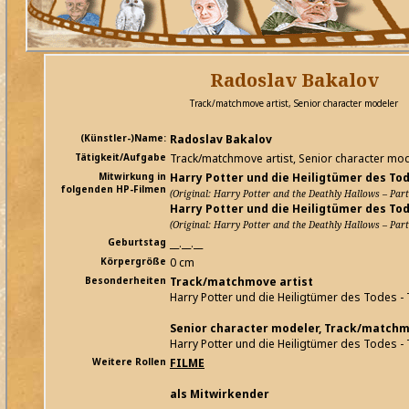
Radoslav Bakalov
Track/matchmove artist, Senior character modeler
(Künstler-)Name:
Radoslav Bakalov
Tätigkeit/Aufgabe
Track/matchmove artist, Senior character mo
Mitwirkung in
Harry Potter und die Heiligtümer des Tode
folgenden HP-Filmen
(Original: Harry Potter and the Deathly Hallows – Part
Harry Potter und die Heiligtümer des Tode
(Original: Harry Potter and the Deathly Hallows – Part
Geburtstag
__.__.__
Körpergröße
0 cm
Besonderheiten
Track/matchmove artist
Harry Potter und die Heiligtümer des Todes - T
Senior character modeler, Track/matchm
Harry Potter und die Heiligtümer des Todes - T
Weitere Rollen
FILME
als Mitwirkender