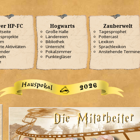
er HP-FC
Hogwarts
Zauberwelt
tseite
Große Halle
Tagesprophet
sprojekte
Ländereien
Pottercast
am
Bibliothek
Lexikon
te Aktivitäten
Unterricht
Sprachlexikon
ender
Pokalzimmer
Anstehende Termine
eln
Punktegläser
e