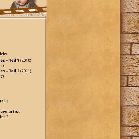
deler
s – Teil 1
(2010)
 1)
s – Teil 2
(2011)
 2)
eil 1
ove artist
eil 2