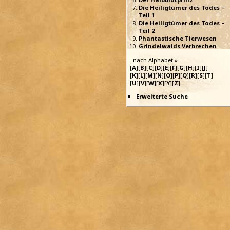
Die Heiligtümer des Todes –
Teil 1
Die Heiligtümer des Todes –
Teil 2
Phantastische Tierwesen
Grindelwalds Verbrechen
..nach Alphabet »
[
A
][
B
][
C
][
D
][
E
][
F
][
G
][
H
][
I
][
J
]
[
K
][
L
][
M
][
N
][
O
][
P
][
Q
][
R
][
S
][
T
]
[
U
][
V
][
W
][
X
][
Y
][
Z
]
Erweiterte Suche