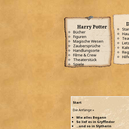
D
Harry Potter
Star
Bücher
Hau
Figuren
Te
Magische Wesen
Letz
Zaubersprüche
Kal
Handlungsorte
Reg
Filme & Crew
Hilf
Theaterstück
Spiele
Start
Die Anfänge »
Wie alles Begann
So lief es in Gryffindor
...und so in Slytherin