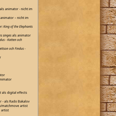
als animator - nicht im
 animator – nicht im
r: King of the Elephants
es singes
als animator
dus - Katten och
ettson och Findus -
r
ator
animator
t
als digital effects
r - als Rado Bakalov
ck/matchmove artist
artist