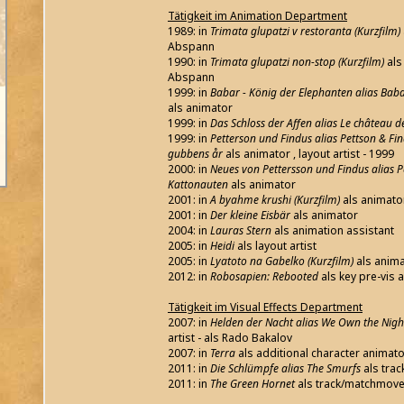
Tätigkeit im Animation Department
1989: in
Trimata glupatzi v restoranta (Kurzfilm)
Abspann
1990: in
Trimata glupatzi non-stop (Kurzfilm)
als
Abspann
1999: in
Babar - König der Elephanten alias Baba
als animator
1999: in
Das Schloss der Affen alias Le château d
1999: in
Petterson und Findus alias Pettson & Fin
gubbens år
als animator , layout artist - 1999
2000: in
Neues von Pettersson und Findus alias P
Kattonauten
als animator
2001: in
A byahme krushi (Kurzfilm)
als animato
2001: in
Der kleine Eisbär
als animator
2004: in
Lauras Stern
als animation assistant
2005: in
Heidi
als layout artist
2005: in
Lyatoto na Gabelko (Kurzfilm)
als anim
2012: in
Robosapien: Rebooted
als key pre-vis 
Tätigkeit im Visual Effects Department
2007: in
Helden der Nacht alias We Own the Nigh
artist - als Rado Bakalov
2007: in
Terra
als additional character animato
2011: in
Die Schlümpfe alias The Smurfs
als tra
2011: in
The Green Hornet
als track/matchmove 