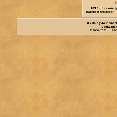
n
HPFC-Haus vom
R
Datensatzersteller
© 2009 Sly-Gemeinsc
Danksagun
© 2000–2026 | HP-FC