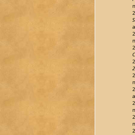
m
2
S
a
2
m
2
C
2
2
2
m
2
a
2
m
2
n
2