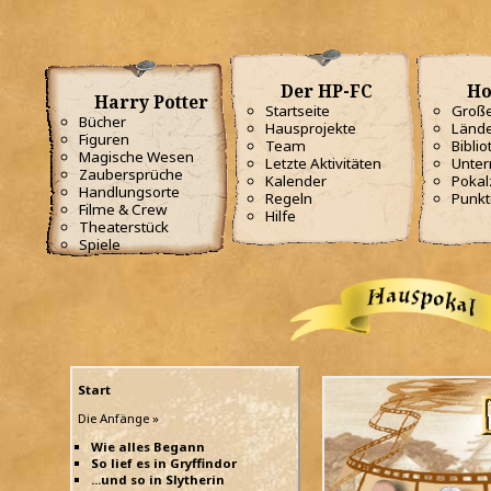
Der HP-FC
Ho
Harry Potter
Startseite
Große
Bücher
Hausprojekte
Lände
Figuren
Team
Biblio
Magische Wesen
Letzte Aktivitäten
Unterr
Zaubersprüche
Kalender
Poka
Handlungsorte
Regeln
Punkt
Filme & Crew
Hilfe
Theaterstück
Spiele
Start
Die Anfänge »
Wie alles Begann
So lief es in Gryffindor
...und so in Slytherin