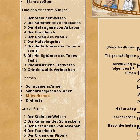
4 Jahre später
Filminhaltsbeschreibungen »
Der Stein der Weisen
Die Kammer des Schreckens
Der Gefangene von Askaban
Der Feuerkelch
Der Orden des Phönix
Der Halbblutprinz
Die Heiligtümer des Todes –
(Künstler-)Name:
N
Teil 1
Die Heiligtümer des Todes –
Tätigkeit/Aufgabe
M
Teil 2
Mitwirkung in
H
Phantastische Tierwesen
folgenden HP-
Grindelwalds Verbrechen
1
Filmen
Themen »
P
H
Schauspieler/innen
Synchronsprecher/innen
2
Mitwirkende
Drehorte
P
..nach Film »
Geburtstag
_
Der Stein der Weisen
Körpergröße
Die Kammer des Schreckens
Besonderheiten
Der Gefangene von Askaban
Der Feuerkelch
H
Der Orden des Phönix
Der Halbblutprinz