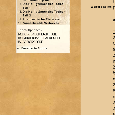
H
Die Heiligtümer des Todes –
Weitere Rollen
Teil 1
Die Heiligtümer des Todes –
Teil 2
a
Phantastische Tierwesen
Grindelwalds Verbrechen
..nach Alphabet »
T
[
A
][
B
][
C
][
D
][
E
][
F
][
G
][
H
][
I
][
J
]
2
[
K
][
L
][
M
][
N
][
O
][
P
][
Q
][
R
][
S
][
T
]
[
U
][
V
][
W
][
X
][
Y
][
Z
]
M
Erweiterte Suche
t
2
m
2
J
m
2
P
n
2
2
P