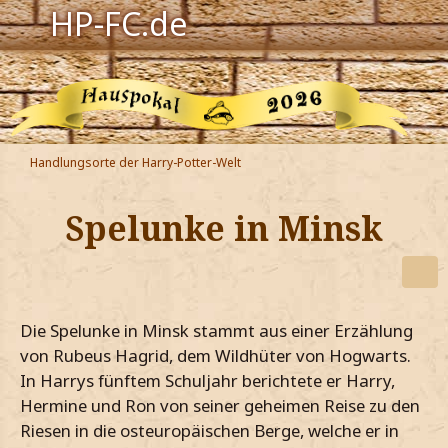
HP-FC.de
Navigation
Harry Potter
Der HP-FC
Handlungsorte der Harry-Potter-Welt
Hogwarts
Spelunke in Minsk
Zauberwelt
Willkommen
Die Spelunke in Minsk stammt aus einer Erzählung
Jetzt Fanclub-Mitglied werden!
von Rubeus Hagrid, dem Wildhüter von Hogwarts.
In Harrys fünftem Schuljahr berichtete er Harry,
Hermine und Ron von seiner geheimen Reise zu den
Riesen in die osteuropäischen Berge, welche er in